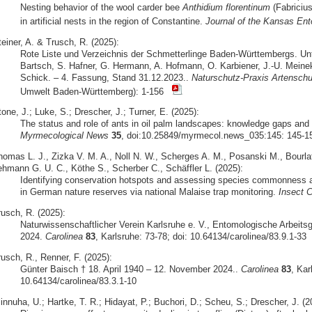
Nesting behavior of the wool carder bee
Anthidium florentinum
(Fabriciu
in artificial nests in the region of Constantine.
Journal of the Kansas Ent
einer, A. & Trusch, R. (2025):
Rote Liste und Verzeichnis der Schmetterlinge Baden-Württembergs. Unt
Bartsch, S. Hafner, G. Hermann, A. Hofmann, O. Karbiener, J.-U. Meine
Schick. – 4. Fassung, Stand 31.12.2023..
Naturschutz-Praxis Artenschu
Umwelt Baden-Württemberg): 1-156
one, J.; Luke, S.; Drescher, J.; Turner, E. (2025):
The status and role of ants in oil palm landscapes: knowledge gaps and d
Myrmecological News
35
, doi:10.25849/myrmecol.news_035:145: 145-1
homas L. J., Zizka V. M. A., Noll N. W., Scherges A. M., Posanski M., Bourlat 
ehmann G. U. C., Köthe S., Scherber C., Schäffler L. (2025):
Identifying conservation hotspots and assessing species commonness and
in German nature reserves via national Malaise trap monitoring.
Insect C
rusch, R. (2025):
Naturwissenschaftlicher Verein Karlsruhe e. V., Entomologische Arbeits
2024.
Carolinea
83
, Karlsruhe: 73-78; doi: 10.64134/carolinea/83.9.1-33
usch, R., Renner, F. (2025):
Günter Baisch † 18. April 1940 – 12. November 2024..
Carolinea
83
, Kar
10.64134/carolinea/83.3.1-10
innuha, U.; Hartke, T. R.; Hidayat, P.; Buchori, D.; Scheu, S.; Drescher, J. (2