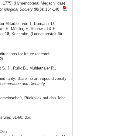
s, 1775) (Hymenoptera; Megachilidae)
omological Society
98(3)
: 134-148
er Mitarbeit von T. Bamann, D.
ke, R. Mörtter, E. Rennwald & R.
tz
18
, Karlsruhe, (Landesanstalt für
irections for future research.
59
S. J., Rulik B., Mühlethaler R.,
 rarity: Baseline arthropod diversity
onservation and Diversity
gemeinschaft, Rückblick auf das Jahr
lsruhe: 51-60; doi:
025):