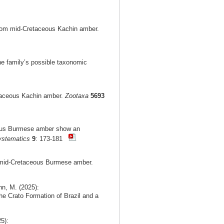
from mid-Cretaceous Kachin amber.
he family’s possible taxonomic
etaceous Kachin amber.
Zootaxa
5693
ceous Burmese amber show an
ystematics
9
: 173-181
m mid-Cretaceous Burmese amber.
nn, M. (2025):
he Crato Formation of Brazil and a
5):