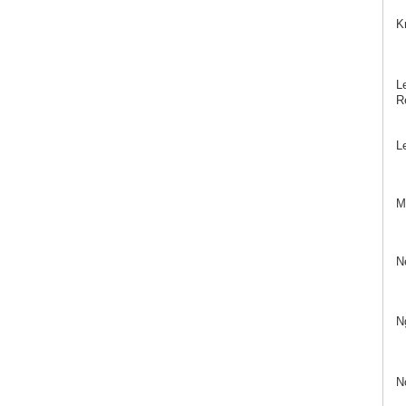
K
Le
Re
L
Mö
N
N
N