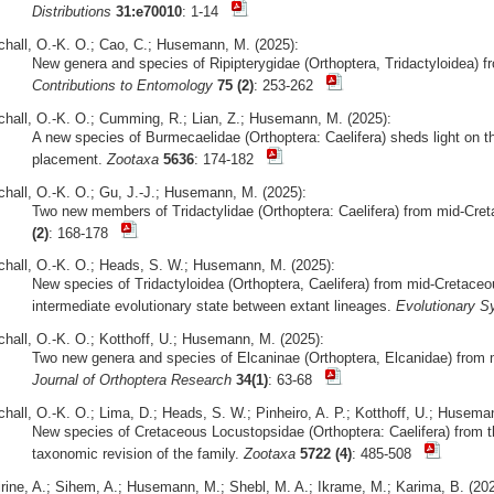
Distributions
31:e70010
: 1-14
chall, O.-K. O.; Cao, C.; Husemann, M. (2025):
New genera and species of Ripipterygidae (Orthoptera, Tridactyloidea) 
Contributions to Entomology
75 (2)
: 253-262
chall, O.-K. O.; Cumming, R.; Lian, Z.; Husemann, M. (2025):
A new species of Burmecaelidae (Orthoptera: Caelifera) sheds light on t
placement.
Zootaxa
5636
: 174-182
chall, O.-K. O.; Gu, J.-J.; Husemann, M. (2025):
Two new members of Tridactylidae (Orthoptera: Caelifera) from mid-Cr
(2)
: 168-178
chall, O.-K. O.; Heads, S. W.; Husemann, M. (2025):
New species of Tridactyloidea (Orthoptera, Caelifera) from mid-Creta
intermediate evolutionary state between extant lineages.
Evolutionary S
chall, O.-K. O.; Kotthoff, U.; Husemann, M. (2025):
Two new genera and species of Elcaninae (Orthoptera, Elcanidae) fro
Journal of Orthoptera Research
34(1)
: 63-68
chall, O.-K. O.; Lima, D.; Heads, S. W.; Pinheiro, A. P.; Kotthoff, U.; Husema
New species of Cretaceous Locustopsidae (Orthoptera: Caelifera) from t
taxonomic revision of the family.
Zootaxa
5722 (4)
: 485-508
irine, A.; Sihem, A.; Husemann, M.; Shebl, M. A.; Ikrame, M.; Karima, B. (202