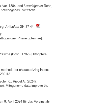
lívar, 1884, and
Loveridgacris
Rehn,
f
Loveridgacris
.
Deutsche
urg.
Articulata
39
: 37-44
):
ttigoniidae, Phaneropterinae).
tissima
(Bosc, 1792) (Orthoptera:
methods for characterizing insect
0230118
dler K., Riedel A. (2024):
ae): Mitogenome data improve the
m 9. April 2024 für das Vereinsjahr