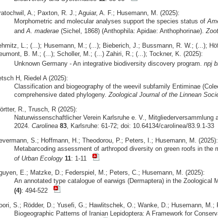
ratochwil, A.; Paxton, R. J.; Aguiar, A. F.; Husemann, M. (2025):
Morphometric and molecular analyses support the species status of
Ame
and
A. maderae
(Sichel, 1868) (Anthophila: Apidae: Anthophorinae).
Zoo
hmitz, L.; (...); Husemann, M.; (...); Bieberich, J.; Bussmann, R. W.; (...); Höfer
umont, B. M.; (...); Scholler, M.; (...) Zahiri, R.; (...); Tockner, K. (2025):
Unknown Germany - An integrative biodiversity discovery program.
npj b
etsch H, Riedel A (2025):
Classification and biogeography of the weevil subfamily Entiminae (Cole
comprehensive dated phylogeny.
Zoological Journal of the Linnean Soci
rtter, R., Trusch, R (2025):
Naturwissenschaftlicher Verein Karlsruhe e. V., Mitgliederversammlung 
2024.
Carolinea
83
, Karlsruhe: 61-72; doi: 10.64134/carolinea/83.9.1-33
evermann, S.; Hoffmann, H.; Theodorou, P.; Peters, I.; Husemann, M. (2025):
Metabarcoding assessment of arthropod diversity on green roofs in the 
of Urban Ecology
11
: 1-11
guyen, E.; Matzke, D.; Federspiel, M.; Peters, C.; Husemann, M. (2025):
An annotated type catalogue of earwigs (Dermaptera) in the Zoologic
(4)
: 494-522
oori, S.; Rödder, D.; Yusefi, G.; Hawlitschek, O.; Wanke, D.; Husemann, M.; R
Biogeographic Patterns of Iranian Lepidoptera: A Framework for Conserv