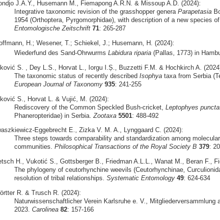
ondjo J.A.Y., Husemann M., Fiemapong A.R.N. & Missoup A.D. (2024):
Integrative taxonomic revision of the grasshopper genera
Parapetasia
Bo
1954 (Orthoptera, Pyrgomorphidae), with description of a new species o
Entomologische Zeitschrift
71
: 265-287
offmann, H.; Wesener, T.; Schiekel, J.; Husemann, H. (2024):
Wiederfund des Sand-Ohrwurms
Labidura riparia
(Pallas, 1773) in Hamb
ković S. , Dey L.S., Horvat L., Iorgu I.Ș., Buzzetti F.M. & Hochkirch A. (2024
The taxonomic status of recently described
Isophya
taxa from Serbia (Te
European Journal of Taxonomy
935
: 241-255
ković S., Horvat L. & Vujić, M. (2024):
Rediscovery of the Common Speckled Bush-cricket,
Leptophyes puncta
Phaneropteridae) in Serbia.
Zootaxa
5501
: 488-492
waszkiewicz-Eggebrecht E., Zizka V. M. A., Lynggaard C. (2024):
Three steps towards comparability and standardization among molecular 
communities.
Philosophical Transactions of the Royal Society B
379
: 2
etsch H., Vukotić S., Gottsberger B., Friedman A.L.L., Wanat M., Beran F., Fie
The phylogeny of ceutorhynchine weevils (Ceutorhynchinae, Curculionid
resolution of tribal relationships.
Systematic Entomology
49
: 624-634
örtter R. & Trusch R. (2024):
Naturwissenschaftlicher Verein Karlsruhe e. V., Mitgliederversammlung a
2023.
Carolinea
82
: 157-166