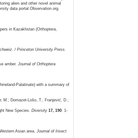
toring alien and other novel animal
rsity data portal Observation.org.
pers in Kazakhstan (Orthoptera,
chweiz. / Princeton University Press.
ese amber.
Journal of Orthoptera
hineland-Palatinate) with a summary of
, M.; Domazet-Lošo, T.; Franjević, D.;
ight New Species.
Diversity
17, 190
: 1-
e Western Asian area.
Journal of Insect