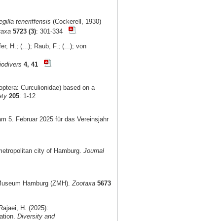
gilla teneriffensis
(Cockerell, 1930)
taxa
5723 (3)
: 301-334
, H.; (...); Raub, F.; (...); von
iodivers
4, 41
optera: Curculionidae) based on a
ety
205
: 1-12
am 5. Februar 2025 für das Vereinsjahr
metropolitan city of Hamburg.
Journal
al Museum Hamburg (ZMH).
Zootaxa
5673
ajaei, H. (2025):
ation.
Diversity and