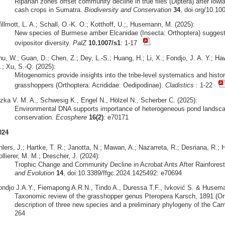
Riparian zones offset community decline in true flies (Diptera) after lowl
cash crops in Sumatra.
Biodiversity and Conservation
34
, doi.org/10.1
llmott, L. A.; Schall, O.-K. O.; Kotthoff, U.;, Husemann, M. (2025):
New species of Burmese amber Elcanidae (Insecta: Orthoptera) sugges
ovipositor diversity.
PalZ
10.1007/s1
: 1-17
hu, W.; Guan, D.; Chen, Z.; Dey, L.-S.; Huang, H.; Li, X.; Fondjo, J. A. Y.; 
.; Xu, S.-Q. (2025):
Mitogenomics provide insights into the tribe-level systematics and hist
grasshoppers (Orthoptera: Acrididae: Oedipodinae).
Cladistics
: 1-22
izka V. M. A., Schwesig K., Engel N., Hölzel N., Scherber C. (2025):
Environmental DNA supports importance of heterogeneous pond landscape
conservation.
Ecosphere
16(2)
: e70171
024
lers, J.; Hartke, T. R.; Janotta, N.; Mawan, A.; Nazarreta, R.; Desriana, R.; H
llierer, M. M.; Drescher, J. (2024):
Trophic Change and Community Decline in Acrobat Ants After Rainfores
and Evolution
14
, doi:10.3389/ffgc.2024.1425492: e70694
ondjo J.A.Y., Fiemapong A.R.N., Tindo A., Duressa T.F., Ivković S. & Husema
Taxonomic review of the grasshopper genus Pteropera Karsch, 1891 (Orth
description of three new species and a preliminary phylogeny of the Ca
264