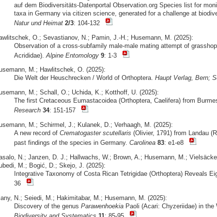
auf dem Biodiversitäts-Datenportal Observation.org Species list for moni
taxa in Germany via citizen science, generated for a challenge at biodive
Natur und Heimat
2/3
: 104-132
awlitschek, O.; Sevastianov, N.; Pamin, J.-H.; Husemann, M. (2025):
Observation of a cross-subfamily male-male mating attempt of grasshop
Acrididae).
Alpine Entomology
9
: 1-3
usemann, M.; Hawlitschek, O. (2025):
Die Welt der Heuschrecken / World of Orthoptera.
Haupt Verlag, Bern; S
usemann, M.; Schall, O.; Uchida, K.; Kotthoff, U. (2025):
The first Cretaceous Eumastacoidea (Orthoptera, Caelifera) from Burm
Research
34
: 151-157
usemann, M.; Schirmel, J.; Kulanek, D.; Verhaagh, M. (2025):
A new record of
Crematogaster scutellaris
(Olivier, 1791) from Landau (R
past findings of the species in Germany.
Carolinea
83
: e1-e8
asalo, N.; Janzen, D. J.; Hallwachs, W.; Brown, A.; Husemann, M.; Vielsäcker
bedi, M.; Bogić, D.; Skejo, J. (2025):
Integrative Taxonomy of Costa Rican Tetrigidae (Orthoptera) Reveals E
36
iany, N.; Seiedi, M.; Hakimitabar, M.; Husemann, M. (2025):
Discovery of the genus
Parawenhoekia
Paoli (Acari: Chyzeriidae) in th
Biodiversity and Systematics
11
: 85-95