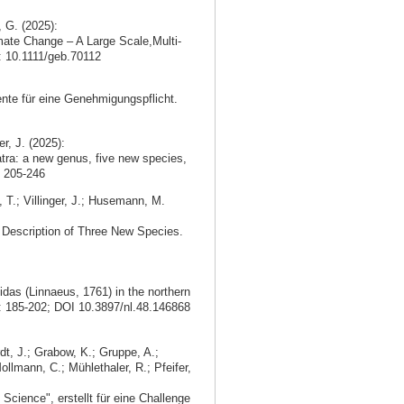
, G. (2025):
mate Change – A Large Scale,Multi-
i: 10.1111/geb.70112
nte für eine Genehmigungspflicht.
r, J. (2025):
ra: a new genus, five new species,
 205-246
, T.; Villinger, J.; Husemann, M.
d Description of Three New Species.
idas (Linnaeus, 1761) in the northern
: 185-202; DOI 10.3897/nl.48.146868
dt, J.; Grabow, K.; Gruppe, A.;
ollmann, C.; Mühlethaler, R.; Pfeifer,
Science", erstellt für eine Challenge