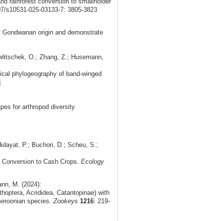
and rainforest conversion to smallholder
007/s10531-025-03133-7: 3805-3823
t Gondwanan origin and demonstrate
Hawlitschek, O.; Zhang, Z.; Husemann,
orical phylogeography of band-winged
s for arthropod diversity
idayat, P.; Buchori, D.; Scheu, S.;
t Conversion to Cash Crops.
Ecology
nn, M. (2024):
optera, Acrididea, Catantopinae) with
meroonian species.
Zookeys
1216
: 219-