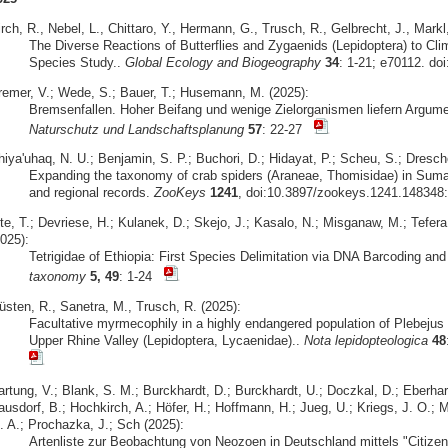
rch, R., Nebel, L., Chittaro, Y., Hermann, G., Trusch, R., Gelbrecht, J., Markl
The Diverse Reactions of Butterflies and Zygaenids (Lepidoptera) to Cli
Species Study..
Global Ecology and Biogeography
34
: 1-21; e70112. do
remer, V.; Wede, S.; Bauer, T.; Husemann, M. (2025):
Bremsenfallen. Hoher Beifang und wenige Zielorganismen liefern Argume
Naturschutz und Landschaftsplanung
57
: 22-27
iya'uhaq, N. U.; Benjamin, S. P.; Buchori, D.; Hidayat, P.; Scheu, S.; Dresche
Expanding the taxonomy of crab spiders (Araneae, Thomisidae) in Sumat
and regional records.
ZooKeys
1241
, doi:10.3897/zookeys.1241.148348:
te, T.; Devriese, H.; Kulanek, D.; Skejo, J.; Kasalo, N.; Misganaw, M.; Tefera
025):
Tetrigidae of Ethiopia: First Species Delimitation via DNA Barcoding an
taxonomy
5, 49
: 1-24
üsten, R., Sanetra, M., Trusch, R. (2025):
Facultative myrmecophily in a highly endangered population of Plebejus 
Upper Rhine Valley (Lepidoptera, Lycaenidae)..
Nota lepidopteologica
48
artung, V.; Blank, S. M.; Burckhardt, D.; Burckhardt, U.; Doczkal, D.; Eberhar
usdorf, B.; Hochkirch, A.; Höfer, H.; Hoffmann, H.; Jueg, U.; Kriegs, J. O.; M
. A.; Prochazka, J.; Sch (2025):
Artenliste zur Beobachtung von Neozoen in Deutschland mittels "Citizen 