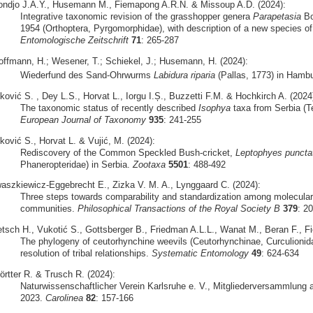
ondjo J.A.Y., Husemann M., Fiemapong A.R.N. & Missoup A.D. (2024):
Integrative taxonomic revision of the grasshopper genera
Parapetasia
Bo
1954 (Orthoptera, Pyrgomorphidae), with description of a new species o
Entomologische Zeitschrift
71
: 265-287
offmann, H.; Wesener, T.; Schiekel, J.; Husemann, H. (2024):
Wiederfund des Sand-Ohrwurms
Labidura riparia
(Pallas, 1773) in Hamb
ković S. , Dey L.S., Horvat L., Iorgu I.Ș., Buzzetti F.M. & Hochkirch A. (2024
The taxonomic status of recently described
Isophya
taxa from Serbia (Te
European Journal of Taxonomy
935
: 241-255
ković S., Horvat L. & Vujić, M. (2024):
Rediscovery of the Common Speckled Bush-cricket,
Leptophyes puncta
Phaneropteridae) in Serbia.
Zootaxa
5501
: 488-492
waszkiewicz-Eggebrecht E., Zizka V. M. A., Lynggaard C. (2024):
Three steps towards comparability and standardization among molecular 
communities.
Philosophical Transactions of the Royal Society B
379
: 2
etsch H., Vukotić S., Gottsberger B., Friedman A.L.L., Wanat M., Beran F., Fie
The phylogeny of ceutorhynchine weevils (Ceutorhynchinae, Curculionid
resolution of tribal relationships.
Systematic Entomology
49
: 624-634
örtter R. & Trusch R. (2024):
Naturwissenschaftlicher Verein Karlsruhe e. V., Mitgliederversammlung a
2023.
Carolinea
82
: 157-166