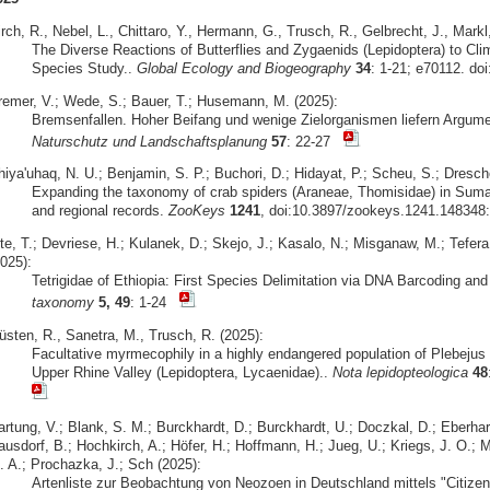
rch, R., Nebel, L., Chittaro, Y., Hermann, G., Trusch, R., Gelbrecht, J., Markl
The Diverse Reactions of Butterflies and Zygaenids (Lepidoptera) to Cli
Species Study..
Global Ecology and Biogeography
34
: 1-21; e70112. do
remer, V.; Wede, S.; Bauer, T.; Husemann, M. (2025):
Bremsenfallen. Hoher Beifang und wenige Zielorganismen liefern Argume
Naturschutz und Landschaftsplanung
57
: 22-27
iya'uhaq, N. U.; Benjamin, S. P.; Buchori, D.; Hidayat, P.; Scheu, S.; Dresche
Expanding the taxonomy of crab spiders (Araneae, Thomisidae) in Sumat
and regional records.
ZooKeys
1241
, doi:10.3897/zookeys.1241.148348:
te, T.; Devriese, H.; Kulanek, D.; Skejo, J.; Kasalo, N.; Misganaw, M.; Tefera
025):
Tetrigidae of Ethiopia: First Species Delimitation via DNA Barcoding an
taxonomy
5, 49
: 1-24
üsten, R., Sanetra, M., Trusch, R. (2025):
Facultative myrmecophily in a highly endangered population of Plebejus 
Upper Rhine Valley (Lepidoptera, Lycaenidae)..
Nota lepidopteologica
48
artung, V.; Blank, S. M.; Burckhardt, D.; Burckhardt, U.; Doczkal, D.; Eberhar
usdorf, B.; Hochkirch, A.; Höfer, H.; Hoffmann, H.; Jueg, U.; Kriegs, J. O.; M
. A.; Prochazka, J.; Sch (2025):
Artenliste zur Beobachtung von Neozoen in Deutschland mittels "Citizen 