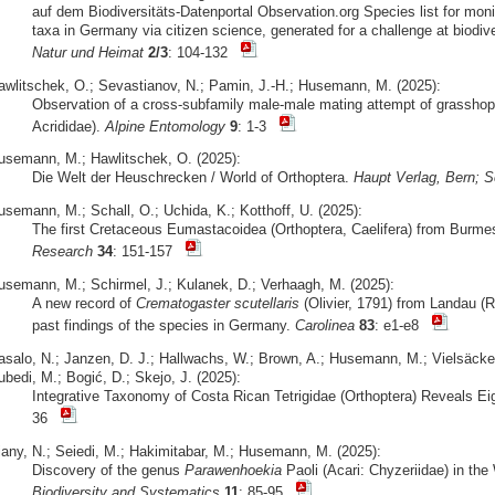
auf dem Biodiversitäts-Datenportal Observation.org Species list for moni
taxa in Germany via citizen science, generated for a challenge at biodive
Natur und Heimat
2/3
: 104-132
awlitschek, O.; Sevastianov, N.; Pamin, J.-H.; Husemann, M. (2025):
Observation of a cross-subfamily male-male mating attempt of grasshop
Acrididae).
Alpine Entomology
9
: 1-3
usemann, M.; Hawlitschek, O. (2025):
Die Welt der Heuschrecken / World of Orthoptera.
Haupt Verlag, Bern; S
usemann, M.; Schall, O.; Uchida, K.; Kotthoff, U. (2025):
The first Cretaceous Eumastacoidea (Orthoptera, Caelifera) from Burm
Research
34
: 151-157
usemann, M.; Schirmel, J.; Kulanek, D.; Verhaagh, M. (2025):
A new record of
Crematogaster scutellaris
(Olivier, 1791) from Landau (R
past findings of the species in Germany.
Carolinea
83
: e1-e8
asalo, N.; Janzen, D. J.; Hallwachs, W.; Brown, A.; Husemann, M.; Vielsäcker
bedi, M.; Bogić, D.; Skejo, J. (2025):
Integrative Taxonomy of Costa Rican Tetrigidae (Orthoptera) Reveals E
36
iany, N.; Seiedi, M.; Hakimitabar, M.; Husemann, M. (2025):
Discovery of the genus
Parawenhoekia
Paoli (Acari: Chyzeriidae) in th
Biodiversity and Systematics
11
: 85-95