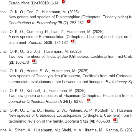
Distributions
31:e70010
: 1-14
chall, O.-K. O.; Cao, C.; Husemann, M. (2025):
New genera and species of Ripipterygidae (Orthoptera, Tridactyloidea) 
Contributions to Entomology
75 (2)
: 253-262
chall, O.-K. O.; Cumming, R.; Lian, Z.; Husemann, M. (2025):
A new species of Burmecaelidae (Orthoptera: Caelifera) sheds light on t
placement.
Zootaxa
5636
: 174-182
chall, O.-K. O.; Gu, J.-J.; Husemann, M. (2025):
Two new members of Tridactylidae (Orthoptera: Caelifera) from mid-Cr
(2)
: 168-178
chall, O.-K. O.; Heads, S. W.; Husemann, M. (2025):
New species of Tridactyloidea (Orthoptera, Caelifera) from mid-Creta
intermediate evolutionary state between extant lineages.
Evolutionary S
chall, O.-K. O.; Kotthoff, U.; Husemann, M. (2025):
Two new genera and species of Elcaninae (Orthoptera, Elcanidae) fro
Journal of Orthoptera Research
34(1)
: 63-68
chall, O.-K. O.; Lima, D.; Heads, S. W.; Pinheiro, A. P.; Kotthoff, U.; Husema
New species of Cretaceous Locustopsidae (Orthoptera: Caelifera) from t
taxonomic revision of the family.
Zootaxa
5722 (4)
: 485-508
irine, A.; Sihem, A.; Husemann, M.; Shebl, M. A.; Ikrame, M.; Karima, B. (202