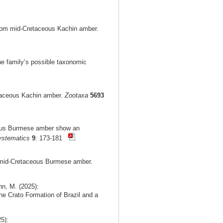
from mid-Cretaceous Kachin amber.
he family’s possible taxonomic
etaceous Kachin amber.
Zootaxa
5693
ceous Burmese amber show an
ystematics
9
: 173-181
m mid-Cretaceous Burmese amber.
nn, M. (2025):
he Crato Formation of Brazil and a
5):