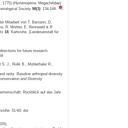
s, 1775) (Hymenoptera; Megachilidae)
omological Society
98(3)
: 134-148
er Mitarbeit von T. Bamann, D.
ke, R. Mörtter, E. Rennwald & R.
tz
18
, Karlsruhe, (Landesanstalt für
irections for future research.
59
S. J., Rulik B., Mühlethaler R.,
 rarity: Baseline arthropod diversity
onservation and Diversity
gemeinschaft, Rückblick auf das Jahr
lsruhe: 51-60; doi:
025):