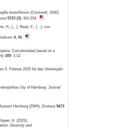
gilla teneriffensis
(Cockerell, 1930)
taxa
5723 (3)
: 301-334
, H.; (...); Raub, F.; (...); von
iodivers
4, 41
optera: Curculionidae) based on a
ety
205
: 1-12
am 5. Februar 2025 für das Vereinsjahr
metropolitan city of Hamburg.
Journal
al Museum Hamburg (ZMH).
Zootaxa
5673
ajaei, H. (2025):
ation.
Diversity and