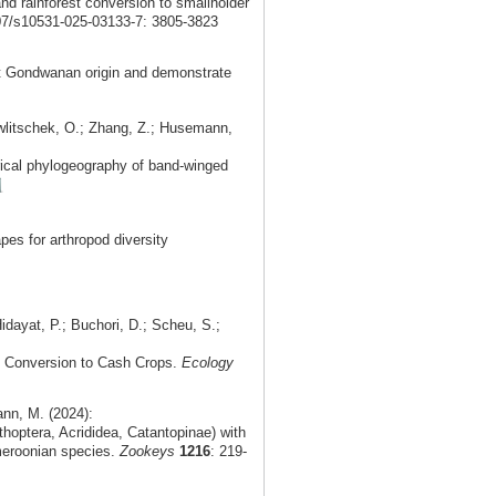
and rainforest conversion to smallholder
007/s10531-025-03133-7: 3805-3823
t Gondwanan origin and demonstrate
Hawlitschek, O.; Zhang, Z.; Husemann,
orical phylogeography of band-winged
s for arthropod diversity
idayat, P.; Buchori, D.; Scheu, S.;
t Conversion to Cash Crops.
Ecology
nn, M. (2024):
optera, Acrididea, Catantopinae) with
meroonian species.
Zookeys
1216
: 219-