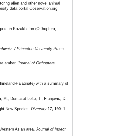
toring alien and other novel animal
rsity data portal Observation.org.
pers in Kazakhstan (Orthoptera,
chweiz. / Princeton University Press.
ese amber.
Journal of Orthoptera
hineland-Palatinate) with a summary of
, M.; Domazet-Lošo, T.; Franjević, D.;
ight New Species.
Diversity
17, 190
: 1-
e Western Asian area.
Journal of Insect