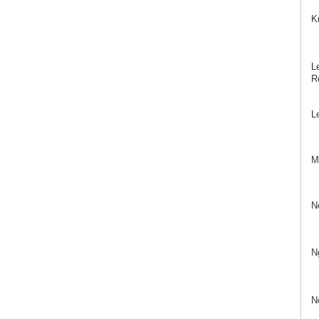
K
Le
Re
L
Mö
N
N
N