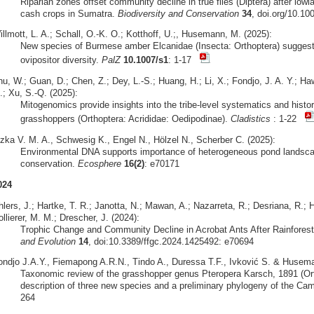
Riparian zones offset community decline in true flies (Diptera) after lowl
cash crops in Sumatra.
Biodiversity and Conservation
34
, doi.org/10.1
llmott, L. A.; Schall, O.-K. O.; Kotthoff, U.;, Husemann, M. (2025):
New species of Burmese amber Elcanidae (Insecta: Orthoptera) sugges
ovipositor diversity.
PalZ
10.1007/s1
: 1-17
hu, W.; Guan, D.; Chen, Z.; Dey, L.-S.; Huang, H.; Li, X.; Fondjo, J. A. Y.; 
.; Xu, S.-Q. (2025):
Mitogenomics provide insights into the tribe-level systematics and hist
grasshoppers (Orthoptera: Acrididae: Oedipodinae).
Cladistics
: 1-22
izka V. M. A., Schwesig K., Engel N., Hölzel N., Scherber C. (2025):
Environmental DNA supports importance of heterogeneous pond landscape
conservation.
Ecosphere
16(2)
: e70171
024
lers, J.; Hartke, T. R.; Janotta, N.; Mawan, A.; Nazarreta, R.; Desriana, R.; H
llierer, M. M.; Drescher, J. (2024):
Trophic Change and Community Decline in Acrobat Ants After Rainfores
and Evolution
14
, doi:10.3389/ffgc.2024.1425492: e70694
ondjo J.A.Y., Fiemapong A.R.N., Tindo A., Duressa T.F., Ivković S. & Husema
Taxonomic review of the grasshopper genus Pteropera Karsch, 1891 (Orth
description of three new species and a preliminary phylogeny of the Ca
264