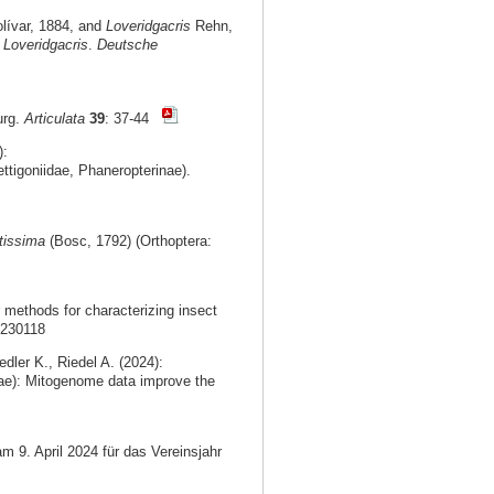
lívar, 1884, and
Loveridgacris
Rehn,
f
Loveridgacris
.
Deutsche
urg.
Articulata
39
: 37-44
):
ttigoniidae, Phaneropterinae).
tissima
(Bosc, 1792) (Orthoptera:
methods for characterizing insect
0230118
dler K., Riedel A. (2024):
ae): Mitogenome data improve the
m 9. April 2024 für das Vereinsjahr