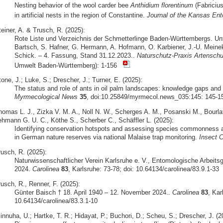
Nesting behavior of the wool carder bee
Anthidium florentinum
(Fabriciu
in artificial nests in the region of Constantine.
Journal of the Kansas Ent
einer, A. & Trusch, R. (2025):
Rote Liste und Verzeichnis der Schmetterlinge Baden-Württembergs. Unt
Bartsch, S. Hafner, G. Hermann, A. Hofmann, O. Karbiener, J.-U. Meine
Schick. – 4. Fassung, Stand 31.12.2023..
Naturschutz-Praxis Artenschu
Umwelt Baden-Württemberg): 1-156
one, J.; Luke, S.; Drescher, J.; Turner, E. (2025):
The status and role of ants in oil palm landscapes: knowledge gaps and d
Myrmecological News
35
, doi:10.25849/myrmecol.news_035:145: 145-1
homas L. J., Zizka V. M. A., Noll N. W., Scherges A. M., Posanski M., Bourlat 
ehmann G. U. C., Köthe S., Scherber C., Schäffler L. (2025):
Identifying conservation hotspots and assessing species commonness and
in German nature reserves via national Malaise trap monitoring.
Insect C
rusch, R. (2025):
Naturwissenschaftlicher Verein Karlsruhe e. V., Entomologische Arbeits
2024.
Carolinea
83
, Karlsruhe: 73-78; doi: 10.64134/carolinea/83.9.1-33
usch, R., Renner, F. (2025):
Günter Baisch † 18. April 1940 – 12. November 2024..
Carolinea
83
, Kar
10.64134/carolinea/83.3.1-10
innuha, U.; Hartke, T. R.; Hidayat, P.; Buchori, D.; Scheu, S.; Drescher, J. (2