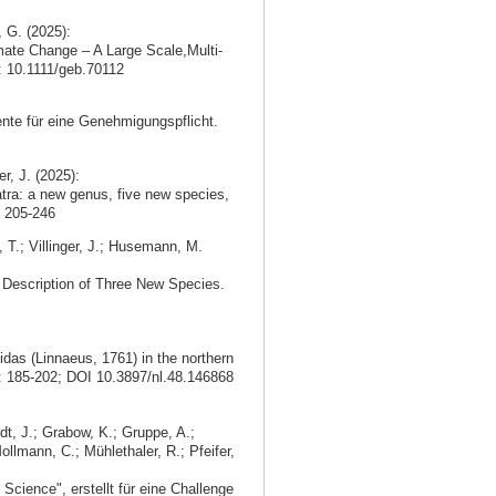
, G. (2025):
mate Change – A Large Scale,Multi-
i: 10.1111/geb.70112
nte für eine Genehmigungspflicht.
r, J. (2025):
ra: a new genus, five new species,
 205-246
, T.; Villinger, J.; Husemann, M.
d Description of Three New Species.
idas (Linnaeus, 1761) in the northern
: 185-202; DOI 10.3897/nl.48.146868
dt, J.; Grabow, K.; Gruppe, A.;
ollmann, C.; Mühlethaler, R.; Pfeifer,
Science", erstellt für eine Challenge