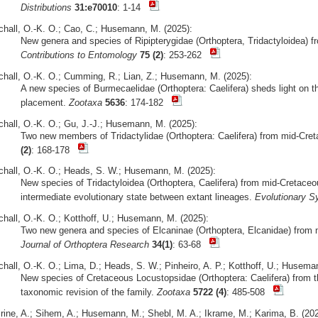
Distributions
31:e70010
: 1-14
chall, O.-K. O.; Cao, C.; Husemann, M. (2025):
New genera and species of Ripipterygidae (Orthoptera, Tridactyloidea) 
Contributions to Entomology
75 (2)
: 253-262
chall, O.-K. O.; Cumming, R.; Lian, Z.; Husemann, M. (2025):
A new species of Burmecaelidae (Orthoptera: Caelifera) sheds light on t
placement.
Zootaxa
5636
: 174-182
chall, O.-K. O.; Gu, J.-J.; Husemann, M. (2025):
Two new members of Tridactylidae (Orthoptera: Caelifera) from mid-Cr
(2)
: 168-178
chall, O.-K. O.; Heads, S. W.; Husemann, M. (2025):
New species of Tridactyloidea (Orthoptera, Caelifera) from mid-Creta
intermediate evolutionary state between extant lineages.
Evolutionary S
chall, O.-K. O.; Kotthoff, U.; Husemann, M. (2025):
Two new genera and species of Elcaninae (Orthoptera, Elcanidae) fro
Journal of Orthoptera Research
34(1)
: 63-68
chall, O.-K. O.; Lima, D.; Heads, S. W.; Pinheiro, A. P.; Kotthoff, U.; Husema
New species of Cretaceous Locustopsidae (Orthoptera: Caelifera) from t
taxonomic revision of the family.
Zootaxa
5722 (4)
: 485-508
irine, A.; Sihem, A.; Husemann, M.; Shebl, M. A.; Ikrame, M.; Karima, B. (202