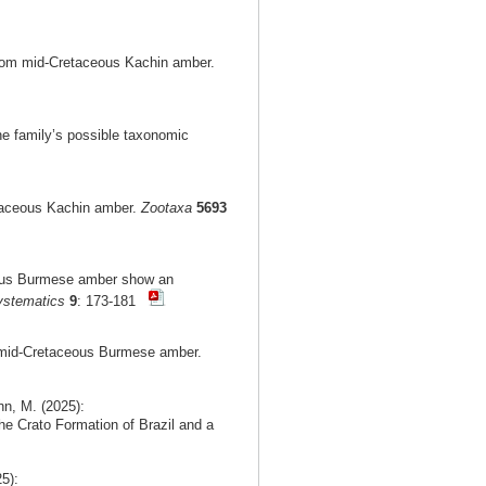
from mid-Cretaceous Kachin amber.
he family’s possible taxonomic
etaceous Kachin amber.
Zootaxa
5693
ceous Burmese amber show an
ystematics
9
: 173-181
m mid-Cretaceous Burmese amber.
nn, M. (2025):
he Crato Formation of Brazil and a
5):