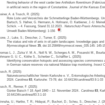
Nesting behavior of the wool carder bee
Anthidium florentinum
(Fabriciu
in artificial nests in the region of Constantine.
Journal of the Kansas Ent
einer, A. & Trusch, R. (2025):
Rote Liste und Verzeichnis der Schmetterlinge Baden-Württembergs. Unt
Bartsch, S. Hafner, G. Hermann, A. Hofmann, O. Karbiener, J.-U. Meine
Schick. – 4. Fassung, Stand 31.12.2023..
Naturschutz-Praxis Artenschu
Umwelt Baden-Württemberg): 1-156
one, J.; Luke, S.; Drescher, J.; Turner, E. (2025):
The status and role of ants in oil palm landscapes: knowledge gaps and d
Myrmecological News
35
, doi:10.25849/myrmecol.news_035:145: 145-1
homas L. J., Zizka V. M. A., Noll N. W., Scherges A. M., Posanski M., Bourlat 
ehmann G. U. C., Köthe S., Scherber C., Schäffler L. (2025):
Identifying conservation hotspots and assessing species commonness and
in German nature reserves via national Malaise trap monitoring.
Insect C
rusch, R. (2025):
Naturwissenschaftlicher Verein Karlsruhe e. V., Entomologische Arbeits
2024.
Carolinea
83
, Karlsruhe: 73-78; doi: 10.64134/carolinea/83.9.1-33
usch, R., Renner, F. (2025):
Günter Baisch † 18. April 1940 – 12. November 2024..
Carolinea
83
, Kar
10.64134/carolinea/83.3.1-10
innuha, U.; Hartke, T. R.; Hidayat, P.; Buchori, D.; Scheu, S.; Drescher, J. (2