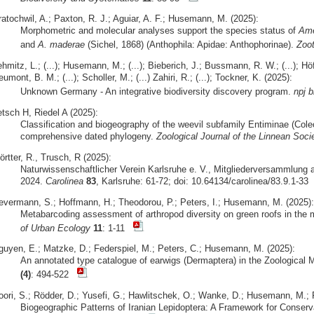
ratochwil, A.; Paxton, R. J.; Aguiar, A. F.; Husemann, M. (2025):
Morphometric and molecular analyses support the species status of
Ame
and
A. maderae
(Sichel, 1868) (Anthophila: Apidae: Anthophorinae).
Zoo
hmitz, L.; (...); Husemann, M.; (...); Bieberich, J.; Bussmann, R. W.; (...); Höfer
umont, B. M.; (...); Scholler, M.; (...) Zahiri, R.; (...); Tockner, K. (2025):
Unknown Germany - An integrative biodiversity discovery program.
npj b
etsch H, Riedel A (2025):
Classification and biogeography of the weevil subfamily Entiminae (Cole
comprehensive dated phylogeny.
Zoological Journal of the Linnean Soci
rtter, R., Trusch, R (2025):
Naturwissenschaftlicher Verein Karlsruhe e. V., Mitgliederversammlung 
2024.
Carolinea
83
, Karlsruhe: 61-72; doi: 10.64134/carolinea/83.9.1-33
evermann, S.; Hoffmann, H.; Theodorou, P.; Peters, I.; Husemann, M. (2025):
Metabarcoding assessment of arthropod diversity on green roofs in the 
of Urban Ecology
11
: 1-11
guyen, E.; Matzke, D.; Federspiel, M.; Peters, C.; Husemann, M. (2025):
An annotated type catalogue of earwigs (Dermaptera) in the Zoologic
(4)
: 494-522
oori, S.; Rödder, D.; Yusefi, G.; Hawlitschek, O.; Wanke, D.; Husemann, M.; R
Biogeographic Patterns of Iranian Lepidoptera: A Framework for Conserv