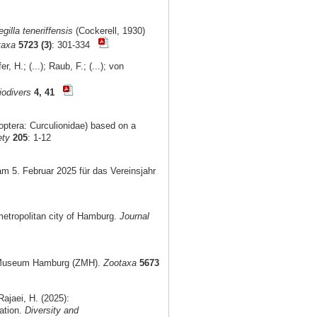
gilla teneriffensis
(Cockerell, 1930)
taxa
5723 (3)
: 301-334
, H.; (...); Raub, F.; (...); von
iodivers
4, 41
optera: Curculionidae) based on a
ety
205
: 1-12
am 5. Februar 2025 für das Vereinsjahr
metropolitan city of Hamburg.
Journal
al Museum Hamburg (ZMH).
Zootaxa
5673
ajaei, H. (2025):
ation.
Diversity and