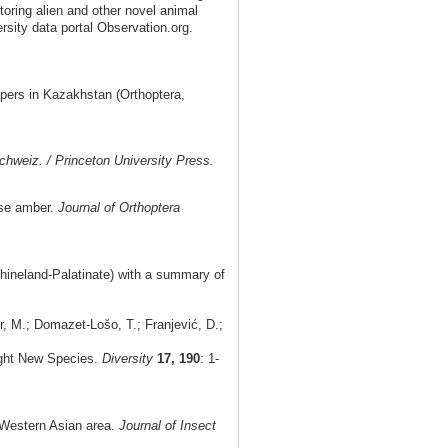
toring alien and other novel animal
rsity data portal Observation.org.
pers in Kazakhstan (Orthoptera,
chweiz. / Princeton University Press.
ese amber.
Journal of Orthoptera
hineland-Palatinate) with a summary of
, M.; Domazet-Lošo, T.; Franjević, D.;
ight New Species.
Diversity
17, 190
: 1-
e Western Asian area.
Journal of Insect