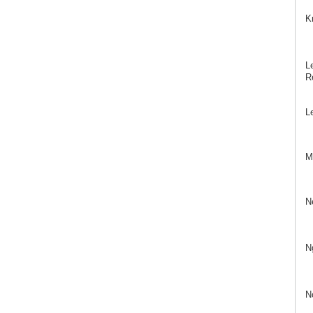
K
Le
Re
L
Mö
N
N
N