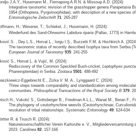
ondjo J.A.Y., Husemann M., Fiemapong A.R.N. & Missoup A.D. (2024):
Integrative taxonomic revision of the grasshopper genera
Parapetasia
Bo
1954 (Orthoptera, Pyrgomorphidae), with description of a new species o
Entomologische Zeitschrift
71
: 265-287
offmann, H.; Wesener, T.; Schiekel, J.; Husemann, H. (2024):
Wiederfund des Sand-Ohrwurms
Labidura riparia
(Pallas, 1773) in Hamb
ković S. , Dey L.S., Horvat L., Iorgu I.Ș., Buzzetti F.M. & Hochkirch A. (2024
The taxonomic status of recently described
Isophya
taxa from Serbia (Te
European Journal of Taxonomy
935
: 241-255
ković S., Horvat L. & Vujić, M. (2024):
Rediscovery of the Common Speckled Bush-cricket,
Leptophyes puncta
Phaneropteridae) in Serbia.
Zootaxa
5501
: 488-492
waszkiewicz-Eggebrecht E., Zizka V. M. A., Lynggaard C. (2024):
Three steps towards comparability and standardization among molecular 
communities.
Philosophical Transactions of the Royal Society B
379
: 2
etsch H., Vukotić S., Gottsberger B., Friedman A.L.L., Wanat M., Beran F., Fie
The phylogeny of ceutorhynchine weevils (Ceutorhynchinae, Curculionid
resolution of tribal relationships.
Systematic Entomology
49
: 624-634
örtter R. & Trusch R. (2024):
Naturwissenschaftlicher Verein Karlsruhe e. V., Mitgliederversammlung a
2023.
Carolinea
82
: 157-166