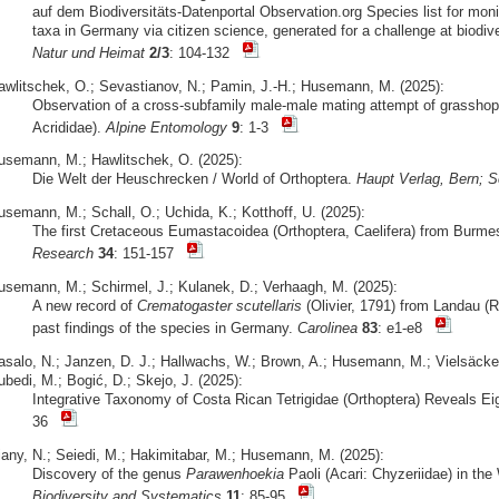
auf dem Biodiversitäts-Datenportal Observation.org Species list for moni
taxa in Germany via citizen science, generated for a challenge at biodive
Natur und Heimat
2/3
: 104-132
awlitschek, O.; Sevastianov, N.; Pamin, J.-H.; Husemann, M. (2025):
Observation of a cross-subfamily male-male mating attempt of grasshop
Acrididae).
Alpine Entomology
9
: 1-3
usemann, M.; Hawlitschek, O. (2025):
Die Welt der Heuschrecken / World of Orthoptera.
Haupt Verlag, Bern; S
usemann, M.; Schall, O.; Uchida, K.; Kotthoff, U. (2025):
The first Cretaceous Eumastacoidea (Orthoptera, Caelifera) from Burm
Research
34
: 151-157
usemann, M.; Schirmel, J.; Kulanek, D.; Verhaagh, M. (2025):
A new record of
Crematogaster scutellaris
(Olivier, 1791) from Landau (R
past findings of the species in Germany.
Carolinea
83
: e1-e8
asalo, N.; Janzen, D. J.; Hallwachs, W.; Brown, A.; Husemann, M.; Vielsäcker
bedi, M.; Bogić, D.; Skejo, J. (2025):
Integrative Taxonomy of Costa Rican Tetrigidae (Orthoptera) Reveals E
36
iany, N.; Seiedi, M.; Hakimitabar, M.; Husemann, M. (2025):
Discovery of the genus
Parawenhoekia
Paoli (Acari: Chyzeriidae) in th
Biodiversity and Systematics
11
: 85-95