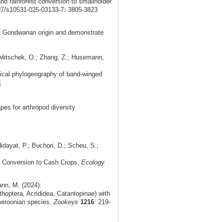
and rainforest conversion to smallholder
007/s10531-025-03133-7: 3805-3823
t Gondwanan origin and demonstrate
Hawlitschek, O.; Zhang, Z.; Husemann,
orical phylogeography of band-winged
s for arthropod diversity
idayat, P.; Buchori, D.; Scheu, S.;
t Conversion to Cash Crops.
Ecology
nn, M. (2024):
optera, Acrididea, Catantopinae) with
meroonian species.
Zookeys
1216
: 219-