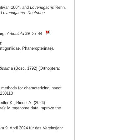
lívar, 1884, and
Loveridgacris
Rehn,
f
Loveridgacris
.
Deutsche
urg.
Articulata
39
: 37-44
):
ttigoniidae, Phaneropterinae).
tissima
(Bosc, 1792) (Orthoptera:
methods for characterizing insect
0230118
dler K., Riedel A. (2024):
ae): Mitogenome data improve the
m 9. April 2024 für das Vereinsjahr