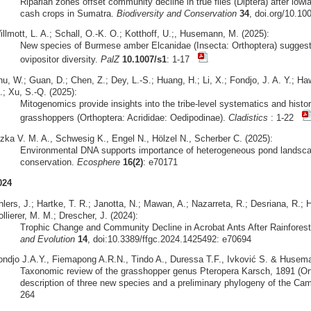
Riparian zones offset community decline in true flies (Diptera) after lowl
cash crops in Sumatra.
Biodiversity and Conservation
34
, doi.org/10.1
llmott, L. A.; Schall, O.-K. O.; Kotthoff, U.;, Husemann, M. (2025):
New species of Burmese amber Elcanidae (Insecta: Orthoptera) sugges
ovipositor diversity.
PalZ
10.1007/s1
: 1-17
hu, W.; Guan, D.; Chen, Z.; Dey, L.-S.; Huang, H.; Li, X.; Fondjo, J. A. Y.; 
.; Xu, S.-Q. (2025):
Mitogenomics provide insights into the tribe-level systematics and hist
grasshoppers (Orthoptera: Acrididae: Oedipodinae).
Cladistics
: 1-22
izka V. M. A., Schwesig K., Engel N., Hölzel N., Scherber C. (2025):
Environmental DNA supports importance of heterogeneous pond landscape
conservation.
Ecosphere
16(2)
: e70171
024
lers, J.; Hartke, T. R.; Janotta, N.; Mawan, A.; Nazarreta, R.; Desriana, R.; H
llierer, M. M.; Drescher, J. (2024):
Trophic Change and Community Decline in Acrobat Ants After Rainfores
and Evolution
14
, doi:10.3389/ffgc.2024.1425492: e70694
ondjo J.A.Y., Fiemapong A.R.N., Tindo A., Duressa T.F., Ivković S. & Husema
Taxonomic review of the grasshopper genus Pteropera Karsch, 1891 (Orth
description of three new species and a preliminary phylogeny of the Ca
264