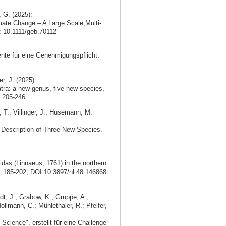
, G. (2025):
mate Change – A Large Scale,Multi-
i: 10.1111/geb.70112
nte für eine Genehmigungspflicht.
r, J. (2025):
ra: a new genus, five new species,
 205-246
, T.; Villinger, J.; Husemann, M.
d Description of Three New Species.
idas (Linnaeus, 1761) in the northern
: 185-202; DOI 10.3897/nl.48.146868
dt, J.; Grabow, K.; Gruppe, A.;
ollmann, C.; Mühlethaler, R.; Pfeifer,
Science", erstellt für eine Challenge