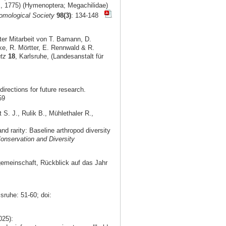
s, 1775) (Hymenoptera; Megachilidae)
omological Society
98(3)
: 134-148
er Mitarbeit von T. Bamann, D.
ke, R. Mörtter, E. Rennwald & R.
tz
18
, Karlsruhe, (Landesanstalt für
irections for future research.
59
S. J., Rulik B., Mühlethaler R.,
 rarity: Baseline arthropod diversity
onservation and Diversity
gemeinschaft, Rückblick auf das Jahr
lsruhe: 51-60; doi:
025):