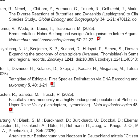
rch, R., Nebel, L., Chittaro, Y., Hermann, G., Trusch, R., Gelbrecht, J., Markl
The Diverse Reactions of Butterflies and Zygaenids (Lepidoptera) to Cli
Species Study..
Global Ecology and Biogeography
34
: 1-21; e70112. do
remer, V.; Wede, S.; Bauer, T.; Husemann, M. (2025):
Bremsenfallen. Hoher Beifang und wenige Zielorganismen liefern Argume
Naturschutz und Landschaftsplanung
57
: 22-27
iya'uhaq, N. U.; Benjamin, S. P.; Buchori, D.; Hidayat, P.; Scheu, S.; Dresche
Expanding the taxonomy of crab spiders (Araneae, Thomisidae) in Sumat
and regional records.
ZooKeys
1241
, doi:10.3897/zookeys.1241.148348:
te, T.; Devriese, H.; Kulanek, D.; Skejo, J.; Kasalo, N.; Misganaw, M.; Tefera
025):
Tetrigidae of Ethiopia: First Species Delimitation via DNA Barcoding an
taxonomy
5, 49
: 1-24
üsten, R., Sanetra, M., Trusch, R. (2025):
Facultative myrmecophily in a highly endangered population of Plebejus 
Upper Rhine Valley (Lepidoptera, Lycaenidae)..
Nota lepidopteologica
48
artung, V.; Blank, S. M.; Burckhardt, D.; Burckhardt, U.; Doczkal, D.; Eberhar
usdorf, B.; Hochkirch, A.; Höfer, H.; Hoffmann, H.; Jueg, U.; Kriegs, J. O.; M
. A.; Prochazka, J.; Sch (2025):
Artenliste zur Beobachtung von Neozoen in Deutschland mittels "Citizen 