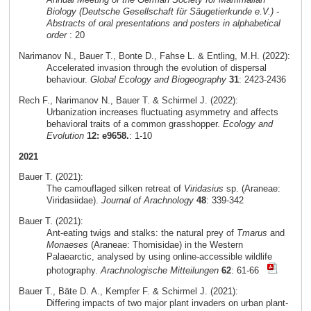
Biology (Deutsche Gesellschaft für Säugetierkunde e.V.) -
Abstracts of oral presentations and posters in alphabetical
order
: 20
Narimanov N., Bauer T., Bonte D., Fahse L. & Entling, M.H. (2022):
Accelerated invasion through the evolution of dispersal
behaviour.
Global Ecology and Biogeography
31
: 2423-2436
Rech F., Narimanov N., Bauer T. & Schirmel J. (2022):
Urbanization increases fluctuating asymmetry and affects
behavioral traits of a common grasshopper.
Ecology and
Evolution
12: e9658.
: 1-10
2021
Bauer T. (2021):
The camouflaged silken retreat of
Viridasius
sp. (Araneae:
Viridasiidae).
Journal of Arachnology
48
: 339-342
Bauer T. (2021):
Ant-eating twigs and stalks: the natural prey of
Tmarus
and
Monaeses
(Araneae: Thomisidae) in the Western
Palaearctic, analysed by using online-accessible wildlife
photography.
Arachnologische Mitteilungen
62
: 61-66
Bauer T., Bäte D. A., Kempfer F. & Schirmel J. (2021):
Differing impacts of two major plant invaders on urban plant-