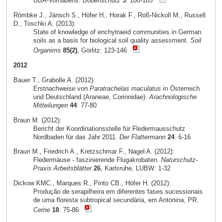
UBA-Vorhabens.
Bodenschutz
3
: 100-105
Römbke J., Jänsch S., Höfer H., Horak F., Roß-Nickoll M., Russell
D., Toschki A. (2013):
State of knowledge of enchytraeid communities in German
soils as a basis for biological soil quality assessment.
Soil
Organims
85(2)
, Görlitz: 123-146
2012
Bauer T., Grabolle A. (2012):
Erstnachweise von
Paratrachelas maculatus
in Österreich
und Deutschland (Araneae, Corinnidae).
Arachnologische
Mitteilungen
44
: 77-80
Braun M. (2012):
Bericht der Koordinationsstelle für Fledermausschutz
Nordbaden für das Jahr 2011.
Der Flattermann
24
: 6-16
Braun M., Friedrich A., Kretzschmar F., Nagel A. (2012):
Fledermäuse - faszinierende Flugakrobaten.
Naturschutz-
Praxis Arbeitsblätter
26
, Karlsruhe, LUBW: 1-32
Dickow KMC., Marques R., Pinto CB., Höfer H. (2012):
Produção de serapilheira em diferentes fases sucessionais
de uma floresta subtropical secundária, em Antonina, PR.
Cerne
18
: 75-86