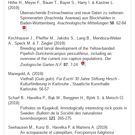
Höfer H., Meyer F., Bauer T., Bayer S., Harry I. & Kastner L.
(2019):
Überraschende Erstnachweise und neue Daten zu seltenen
Spinnenarten (Arachnida: Araneae) aus Blockhalden in
Baden-Württemberg.
Arachnologische Mitteilungen
58
: 62-84
Kirchhauser J., Pfeiffer M., Jakobs S., Lang B., Mendoza-Weber
A., Speck M. & T. Ziegler (2019):
Breeding and larval development of the Yellow-banded
Pipefish
Dunckerocampus pessuliferus
, including an
overview of the current zoo captive populations.
Der
Zoologische Garten N.F.
87
: 7-24
Manegold, A. (2019):
Vielfraß (
Gulo gulo
).
Für Euch! 30 Jahre Stiftung Hirsch -
Kulturförderung in Karlsruhe
, Staatliche Kunsthalle
Karlsruhe: 56-57
Scharf B., Havelka P., Bąk M., Berggren H., Björk S. & Meisch Cl.
(2019):
Potholes on Kjugekull, limnologically interesting rock pools in
Sweden.
Bulletin de la Société des naturalistes
luxembourgeois
121
: 265-275
Seehausen M., Kunz B., Havelka P. & Martens A. (2019):
An ectoparasite of caterpillars,
Forcipomyia fuliginosa