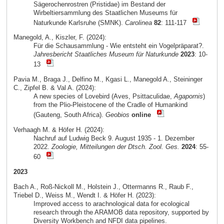
Sägerochenrostren (Pristidae) im Bestand der
Wirbeltiersammlung des Staatlichen Museums für
Naturkunde Karlsruhe (SMNK).
Carolinea
82
: 111-117
Manegold, A., Kiszler, F. (2024):
Für die Schausammlung - Wie entsteht ein Vogelpräparat?.
Jahresbericht Staatliches Museum für Naturkunde
2023
: 10-
13
Pavia M., Braga J., Delfino M., Kgasi L., Manegold A., Steininger
C., Zipfel B. & Val A. (2024):
A new species of Lovebird (Aves, Psittaculidae,
Agapornis
)
from the Plio-Pleistocene of the Cradle of Humankind
(Gauteng, South Africa).
Geobios
online
Verhaagh M. & Höfer H. (2024):
Nachruf auf Ludwig Beck 9. August 1935 - 1. Dezember
2022.
Zoologie, Mitteilungen der Dtsch. Zool. Ges.
2024
: 55-
60
2023
Bach A., Roß-Nickoll M., Holstein J., Ottermanns R., Raub F.,
Triebel D., Weiss M., Wendt I. & Höfer H. (2023):
Improved access to arachnological data for ecological
research through the ARAMOB data repository, supported by
Diversity Workbench and NFDI data pipelines.