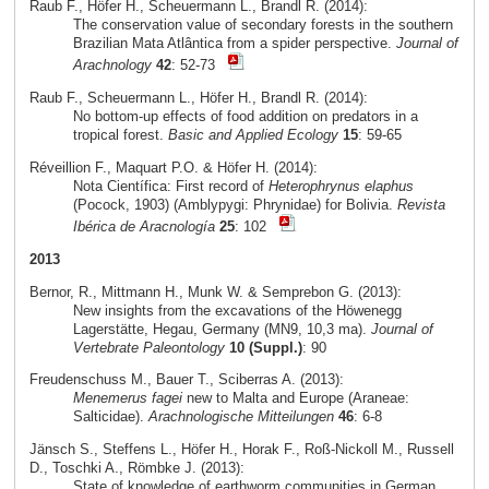
Raub F., Höfer H., Scheuermann L., Brandl R. (2014):
The conservation value of secondary forests in the southern
Brazilian Mata Atlântica from a spider perspective.
Journal of
Arachnology
42
: 52-73
Raub F., Scheuermann L., Höfer H., Brandl R. (2014):
No bottom-up effects of food addition on predators in a
tropical forest.
Basic and Applied Ecology
15
: 59-65
Réveillion F., Maquart P.O. & Höfer H. (2014):
Nota Científica: First record of
Heterophrynus elaphus
(Pocock, 1903) (Amblypygi: Phrynidae) for Bolivia.
Revista
Ibérica de Aracnología
25
: 102
2013
Bernor, R., Mittmann H., Munk W. & Semprebon G. (2013):
New insights from the excavations of the Höwenegg
Lagerstätte, Hegau, Germany (MN9, 10,3 ma).
Journal of
Vertebrate Paleontology
10 (Suppl.)
: 90
Freudenschuss M., Bauer T., Sciberras A. (2013):
Menemerus fagei
new to Malta and Europe (Araneae:
Salticidae).
Arachnologische Mitteilungen
46
: 6-8
Jänsch S., Steffens L., Höfer H., Horak F., Roß-Nickoll M., Russell
D., Toschki A., Römbke J. (2013):
State of knowledge of earthworm communities in German