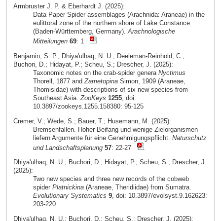
Armbruster J. P. & Eberhardt J. (2025):
Data Paper Spider assemblages (Arachnida: Araneae) in the
eulittoral zone of the northern shore of Lake Constance
(Baden-Württemberg, Germany).
Arachnologische
Mitteilungen
69
: 1
Benjamin, S. P.; Dhiya'ulhaq, N. U.; Deeleman-Reinhold, C.;
Buchori, D.; Hidayat, P.; Scheu, S.; Drescher, J. (2025):
Taxonomic notes on the crab-spider genera
Nyctimus
Thorell, 1877 and
Zametopina
Simon, 1909 (Araneae,
Thomisidae) with descriptions of six new species from
Southeast Asia.
ZooKeys
1255
, doi:
10.3897/zookeys.1255.158380: 95-125
Cremer, V.; Wede, S.; Bauer, T.; Husemann, M. (2025):
Bremsenfallen. Hoher Beifang und wenige Zielorganismen
liefern Argumente für eine Genehmigungspflicht.
Naturschutz
und Landschaftsplanung
57
: 22-27
Dhiya'ulhaq, N. U.; Buchori, D.; Hidayat, P.; Scheu, S.; Drescher, J.
(2025):
Two new species and three new records of the cobweb
spider
Platnickina
(Araneae, Theridiidae) from Sumatra.
Evolutionary Systematics
9
, doi: 10.3897/evolsyst.9.162623:
203-220
Dhiya'ulhaq, N. U.; Buchori, D.; Scheu, S.; Drescher, J. (2025):