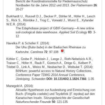
Bericht der Koordinationsstelle für Fledermausschutz
Nordbaden für die Jahre 2012 und 2013.
Der Flattermann
26
:
20-27
Burkhardt U., Russell D.J., Decker P., Döhler M., Höfer H., Lesch
S., Rick S., Römbke J., Trog C., Vorwald J., Wurst E., Xylander
W.E.R. (2014):
The Edaphobase project of GBIF-Germany—A new online
soil-zoological data warehouse.
Applied Soil Ecology
83
: 3-
12
Havelka P. & Scholler F. (2014):
Der Uhu (
Bubo bubo
) in der Badischen Rheinaue zu
Karlsruhe.
Carolinea
72
: 97-108
Köhler C., Grobe P., Holstein J., Lange J., Roth-Nebelsick A.R.,
Traiser C., Höfer H., Raub F., Güntsch A., Dröge G., Kelbert P.,
Triebel D., Link A., Weiss M., Neubacher D., Weibulat T. (2014):
BiNHum: powerful access to Natural History Collections.
Conference Paper TDWG 2014 Annual Conference,
Jönköping, Schweden
DOI: 10.13140/2.1.1824.7366
: 1-35
Manegold A. (2014):
Aktuelle Hypothesen zur Ausbreitung und Einnischung von
Buch- (
Fringilla coelebs
) und Teydefink (
F. teydea
) auf den
Kanarischen Inseln.
Sitzungsberichte der Gesellschaft
Naturforschender Freunde
50
: 121-135