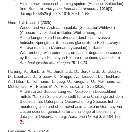
Eleven new species of jumping spiders (Araneae, Salticidae)
from Sumatra.
European Journal of Taxonomy
1015(1)
,
doi.org/10.5852/ejt.2025.1015.3061: 1-68
Grum T & Bauer T (2025):
Wiederfund von Arctosa maculata (Gefleckter Wühlwolf)
(Araneae: Lycosidae) in Baden-Württemberg, mit
Anmerkungen zum Habitatverlust durch das invasive
Indische Springkraut (Impatiens glandulifera) Rediscovery of
Arctosa maculata (Araneae: Lycosidae) in Baden-
Württemberg, with comments on habitat degradation caused
by the invasive Himalayan Balsam (Impatiens glandulifera).
Arachnologische Mitteilungen
70
: 18-23
Hartung, V.; Blank, S. M.; Burckhardt, D.; Burckhardt, U.; Doczkal,
D.; Eberhardt, J.; Grabow, K.; Gruppe, A.; Hausdorf, B.; Hochkirch,
A.; Höfer, H.; Hoffmann, H.; Jueg, U.; Kriegs, J. O.; Mollmann, C.;
Mühlethaler, R.; Pfeifer, M. A.; Prochazka, J.; Sch (2025):
Artenliste zur Beobachtung von Neozoen in Deutschland
mittels "Citizen Science", erstellt für eine Challenge auf dem
Biodiversitäts-Datenportal Observation.org Species list for
monitoring alien and other novel animal taxa in Germany via
citizen science, generated for a challenge at biodiversity
data portal Observation.org.
Natur und Heimat
2/3
: 104-132
Heckeberg N. S. (2025):