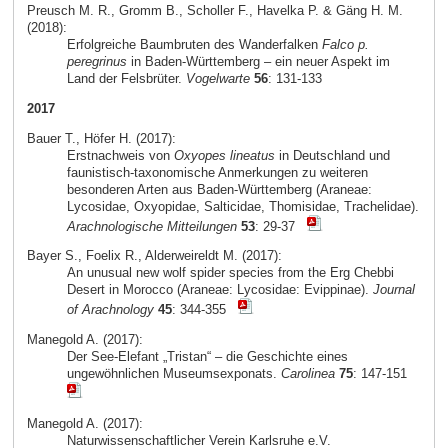
Preusch M. R., Gromm B., Scholler F., Havelka P. & Gäng H. M.
(2018):
Erfolgreiche Baumbruten des Wanderfalken
Falco p.
peregrinus
in Baden-Württemberg – ein neuer Aspekt im
Land der Felsbrüter.
Vogelwarte
56
: 131-133
2017
Bauer T., Höfer H. (2017):
Erstnachweis von
Oxyopes lineatus
in Deutschland und
faunistisch-taxonomische Anmerkungen zu weiteren
besonderen Arten aus Baden-Württemberg (Araneae:
Lycosidae, Oxyopidae, Salticidae, Thomisidae, Trachelidae).
Arachnologische Mitteilungen
53
: 29-37
Bayer S., Foelix R., Alderweireldt M. (2017):
An unusual new wolf spider species from the Erg Chebbi
Desert in Morocco (Araneae: Lycosidae: Evippinae).
Journal
of Arachnology
45
: 344-355
Manegold A. (2017):
Der See-Elefant „Tristan“ – die Geschichte eines
ungewöhnlichen Museumsexponats.
Carolinea
75
: 147-151
Manegold A. (2017):
Naturwissenschaftlicher Verein Karlsruhe e.V.