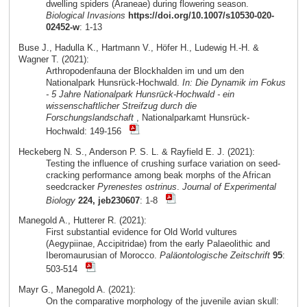
dwelling spiders (Araneae) during flowering season.
Biological Invasions
https://doi.org/10.1007/s10530-020-
02452-w
: 1-13
Buse J., Hadulla K., Hartmann V., Höfer H., Ludewig H.-H. &
Wagner T. (2021):
Arthropodenfauna der Blockhalden im und um den
Nationalpark Hunsrück-Hochwald.
In: Die Dynamik im Fokus
- 5 Jahre Nationalpark Hunsrück-Hochwald - ein
wissenschaftlicher Streifzug durch die
Forschungslandschaft
, Nationalparkamt Hunsrück-
Hochwald: 149-156
Heckeberg N. S., Anderson P. S. L. & Rayfield E. J. (2021):
Testing the influence of crushing surface variation on seed-
cracking performance among beak morphs of the African
seedcracker
Pyrenestes ostrinus
.
Journal of Experimental
Biology
224, jeb230607
: 1-8
Manegold A., Hutterer R. (2021):
First substantial evidence for Old World vultures
(Aegypiinae, Accipitridae) from the early Palaeolithic and
Iberomaurusian of Morocco.
Paläontologische Zeitschrift
95
:
503-514
Mayr G., Manegold A. (2021):
On the comparative morphology of the juvenile avian skull: