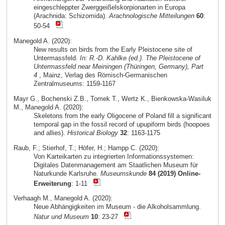
eingeschleppter Zwerggeißelskorpionarten in Europa
(Arachnida: Schizomida).
Arachnologische Mitteilungen
60
:
50-54
Manegold A. (2020):
New results on birds from the Early Pleistocene site of
Untermassfeld.
In: R.-D. Kahlke (ed.). The Pleistocene of
Untermassfeld near Meiningen (Thüringen, Germany), Part
4
, Mainz, Verlag des Römisch-Germanischen
Zentralmuseums: 1159-1167
Mayr G., Bochenski Z.B., Tomek T., Wertz K., Bienkowska-Wasiluk
M., Manegold A. (2020):
Skeletons from the early Oligocene of Poland fill a significant
temporal gap in the fossil record of upupiform birds (hoopoes
and allies).
Historical Biology
32
: 1163-1175
Raub, F.; Stierhof, T.; Höfer, H.; Hampp C. (2020):
Von Karteikarten zu integrierten Informationssystemen:
Digitales Datenmanagement am Staatlichen Museum für
Naturkunde Karlsruhe.
Museumskunde
84 (2019) Online-
Erweiterung
: 1-11
Verhaagh M., Manegold A. (2020):
Neue Abhängigkeiten im Museum - die Alkoholsammlung.
Natur und Museum
10
: 23-27