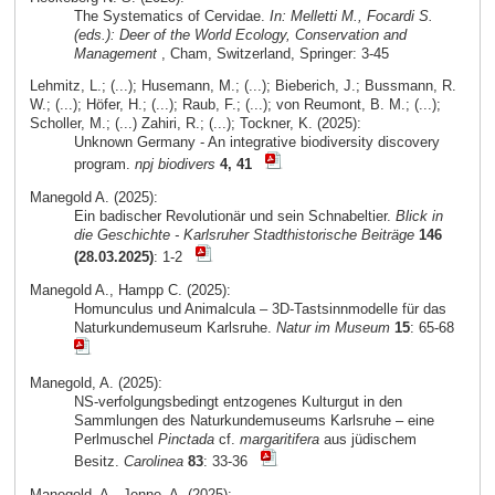
The Systematics of Cervidae.
In: Melletti M., Focardi S.
(eds.): Deer of the World Ecology, Conservation and
Management
, Cham, Switzerland, Springer: 3-45
Lehmitz, L.; (...); Husemann, M.; (...); Bieberich, J.; Bussmann, R.
W.; (...); Höfer, H.; (...); Raub, F.; (...); von Reumont, B. M.; (...);
Scholler, M.; (...) Zahiri, R.; (...); Tockner, K. (2025):
Unknown Germany - An integrative biodiversity discovery
program.
npj biodivers
4, 41
Manegold A. (2025):
Ein badischer Revolutionär und sein Schnabeltier.
Blick in
die Geschichte - Karlsruher Stadthistorische Beiträge
146
(28.03.2025)
: 1-2
Manegold A., Hampp C. (2025):
Homunculus und Animalcula – 3D-Tastsinnmodelle für das
Naturkundemuseum Karlsruhe.
Natur im Museum
15
: 65-68
Manegold, A. (2025):
NS-verfolgungsbedingt entzogenes Kulturgut in den
Sammlungen des Naturkundemuseums Karlsruhe – eine
Perlmuschel
Pinctada
cf.
margaritifera
aus jüdischem
Besitz.
Carolinea
83
: 33-36
Manegold, A., Jenne, A. (2025):