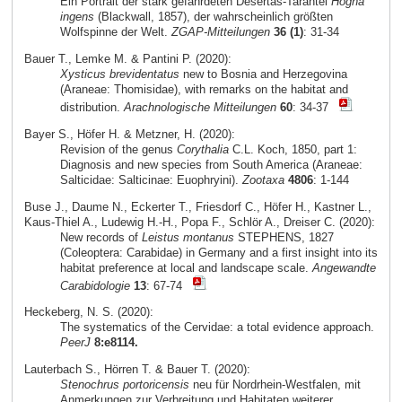
Ein Portrait der stark gefährdeten Desertas-Tarantel
Hogna
ingens
(Blackwall, 1857), der wahrscheinlich größten
Wolfspinne der Welt.
ZGAP-Mitteilungen
36 (1)
: 31-34
Bauer T., Lemke M. & Pantini P. (2020):
Xysticus brevidentatus
new to Bosnia and Herzegovina
(Araneae: Thomisidae), with remarks on the habitat and
distribution.
Arachnologische Mitteilungen
60
: 34-37
Bayer S., Höfer H. & Metzner, H. (2020):
Revision of the genus
Corythalia
C.L. Koch, 1850, part 1:
Diagnosis and new species from South America (Araneae:
Salticidae: Salticinae: Euophryini).
Zootaxa
4806
: 1-144
Buse J., Daume N., Eckerter T., Friesdorf C., Höfer H., Kastner L.,
Kaus-Thiel A., Ludewig H.-H., Popa F., Schlör A., Dreiser C. (2020):
New records of
Leistus montanus
STEPHENS, 1827
(Coleoptera: Carabidae) in Germany and a first insight into its
habitat preference at local and landscape scale.
Angewandte
Carabidologie
13
: 67-74
Heckeberg, N. S. (2020):
The systematics of the Cervidae: a total evidence approach.
PeerJ
8:e8114.
Lauterbach S., Hörren T. & Bauer T. (2020):
Stenochrus portoricensis
neu für Nordrhein-Westfalen, mit
Anmerkungen zur Verbreitung und Habitaten weiterer