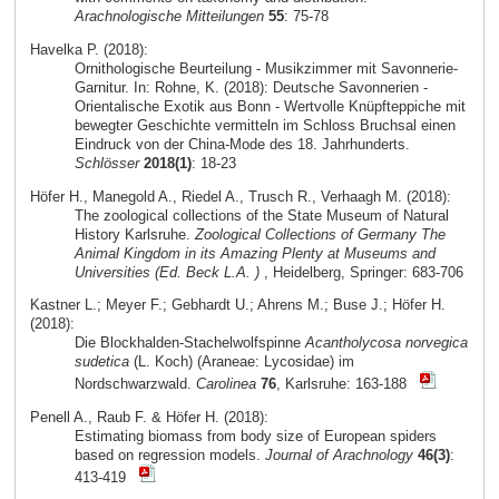
Arachnologische Mitteilungen
55
: 75-78
Havelka P. (2018):
Ornithologische Beurteilung - Musikzimmer mit Savonnerie-
Garnitur. In: Rohne, K. (2018): Deutsche Savonnerien -
Orientalische Exotik aus Bonn - Wertvolle Knüpfteppiche mit
bewegter Geschichte vermitteln im Schloss Bruchsal einen
Eindruck von der China-Mode des 18. Jahrhunderts.
Schlösser
2018(1)
: 18-23
Höfer H., Manegold A., Riedel A., Trusch R., Verhaagh M. (2018):
The zoological collections of the State Museum of Natural
History Karlsruhe.
Zoological Collections of Germany The
Animal Kingdom in its Amazing Plenty at Museums and
Universities (Ed. Beck L.A. )
, Heidelberg, Springer: 683-706
Kastner L.; Meyer F.; Gebhardt U.; Ahrens M.; Buse J.; Höfer H.
(2018):
Die Blockhalden-Stachelwolfspinne
Acantholycosa norvegica
sudetica
(L. Koch) (Araneae: Lycosidae) im
Nordschwarzwald.
Carolinea
76
, Karlsruhe: 163-188
Penell A., Raub F. & Höfer H. (2018):
Estimating biomass from body size of European spiders
based on regression models.
Journal of Arachnology
46(3)
:
413-419