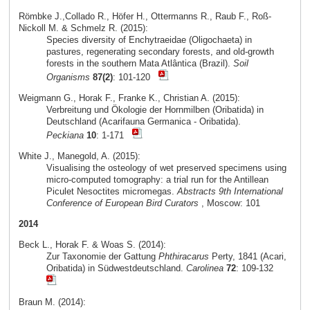
Römbke J.,Collado R., Höfer H., Ottermanns R., Raub F., Roß-
Nickoll M. & Schmelz R. (2015):
Species diversity of Enchytraeidae (Oligochaeta) in
pastures, regenerating secondary forests, and old-growth
forests in the southern Mata Atlântica (Brazil).
Soil
Organisms
87(2)
: 101-120
Weigmann G., Horak F., Franke K., Christian A. (2015):
Verbreitung und Ökologie der Hornmilben (Oribatida) in
Deutschland (Acarifauna Germanica - Oribatida).
Peckiana
10
: 1-171
White J., Manegold, A. (2015):
Visualising the osteology of wet preserved specimens using
micro-computed tomography: a trial run for the Antillean
Piculet Nesoctites micromegas.
Abstracts 9th International
Conference of European Bird Curators
, Moscow: 101
2014
Beck L., Horak F. & Woas S. (2014):
Zur Taxonomie der Gattung
Phthiracarus
Perty, 1841 (Acari,
Oribatida) in Südwestdeutschland.
Carolinea
72
: 109-132
Braun M. (2014):