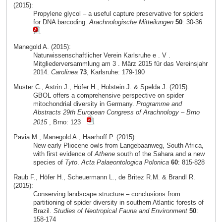
(2015):
Propylene glycol – a useful capture preservative for spiders
for DNA barcoding.
Arachnologische Mitteilungen
50
: 30-36
Manegold A. (2015):
Naturwissenschaftlicher Verein Karlsruhe e . V .
Mitgliederversammlung am 3 . März 2015 für das Vereinsjahr
2014.
Carolinea
73
, Karlsruhe: 179-190
Muster C., Astrin J., Höfer H., Holstein J. & Spelda J. (2015):
GBOL offers a comprehensive perspective on spider
mitochondrial diversity in Germany.
Programme and
Abstracts 29th European Congress of Arachnology – Brno
2015
, Brno: 123
Pavia M., Manegold A., Haarhoff P. (2015):
New early Pliocene owls from Langebaanweg, South Africa,
with first evidence of
Athene
south of the Sahara and a new
species of
Tyto
.
Acta Palaeontologica Polonica
60
: 815-828
Raub F., Höfer H., Scheuermann L., de Britez R.M. & Brandl R.
(2015):
Conserving landscape structure – conclusions from
partitioning of spider diversity in southern Atlantic forests of
Brazil.
Studies of Neotropical Fauna and Environment
50
:
158-174