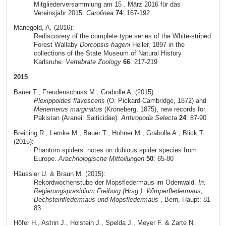
Mitgliederversammlung am 15 . März 2016 für das
Vereinsjahr 2015.
Carolinea
74
: 167-192
Manegold, A. (2016):
Rediscovery of the complete type series of the White-striped
Forest Wallaby
Dorcopsis hageni
Heller, 1897 in the
collections of the State Museum of Natural History
Karlsruhe.
Vertebrate Zoology
66
: 217-219
2015
Bauer T., Freudenschuss M., Grabolle A. (2015):
Plexippoides flavescens
(O. Pickard-Cambridge, 1872) and
Menemerus marginatus
(Kroneberg, 1875), new records for
Pakistan (Aranei: Salticidae).
Arthropoda Selecta
24
: 87-90
Breitling R., Lemke M., Bauer T., Hohner M., Grabolle A., Blick T.
(2015):
Phantom spiders: notes on dubious spider species from
Europe.
Arachnologische Mitteilungen
50
: 65-80
Häussler U. & Braun M. (2015):
Rekordwochenstube der Mopsfledermaus im Odenwald.
In:
Regierungspräsidium Freiburg (Hrsg.): Wimperfledermaus,
Bechsteinfledermaus und Mopsfledermaus
, Bern, Haupt: 81-
83
Höfer H., Astrin J., Holstein J., Spelda J., Meyer F. & Zarte N.