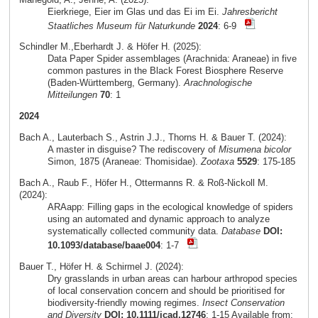
Eierkriege, Eier im Glas und das Ei im Ei.
Jahresbericht
Staatliches Museum für Naturkunde
2024
: 6-9
Schindler M.,Eberhardt J. & Höfer H. (2025):
Data Paper Spider assemblages (Arachnida: Araneae) in five
common pastures in the Black Forest Biosphere Reserve
(Baden-Württemberg, Germany).
Arachnologische
Mitteilungen
70
: 1
2024
Bach A., Lauterbach S., Astrin J.J., Thorns H. & Bauer T. (2024):
A master in disguise? The rediscovery of
Misumena bicolor
Simon, 1875 (Araneae: Thomisidae).
Zootaxa
5529
: 175-185
Bach A., Raub F., Höfer H., Ottermanns R. & Roß-Nickoll M.
(2024):
ARAapp: Filling gaps in the ecological knowledge of spiders
using an automated and dynamic approach to analyze
systematically collected community data.
Database
DOI:
10.1093/database/baae004
: 1-7
Bauer T., Höfer H. & Schirmel J. (2024):
Dry grasslands in urban areas can harbour arthropod species
of local conservation concern and should be prioritised for
biodiversity-friendly mowing regimes.
Insect Conservation
and Diversity
DOI: 10.1111/icad.12746
: 1-15 Available from: