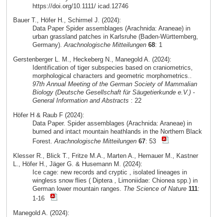
https://doi.org/10.1111/ icad.12746
Bauer T., Höfer H., Schirmel J. (2024):
Data Paper Spider assemblages (Arachnida: Araneae) in
urban grassland patches in Karlsruhe (Baden-Württemberg,
Germany).
Arachnologische Mitteilungen
68
: 1
Gerstenberger L. M., Heckeberg N., Manegold A. (2024):
Identification of tiger subspecies based on craniometrics,
morphological characters and geometric morphometrics..
97th Annual Meeting of the German Society of Mammalian
Biology (Deutsche Gesellschaft für Säugetierkunde e.V.) -
General Information and Abstracts
: 22
Höfer H & Raub F (2024):
Data Paper. Spider assemblages (Arachnida: Araneae) in
burned and intact mountain heathlands in the Northern Black
Forest.
Arachnologische Mitteilungen
67
: 53
Klesser R., Blick T., Fritze M.A., Marten A., Hemauer M., Kastner
L., Höfer H., Jäger G. & Husemann M. (2024):
Ice cage: new records and cryptic , isolated lineages in
wingless snow flies ( Diptera , Limoniidae: Chionea spp.) in
German lower mountain ranges.
The Science of Nature
111
:
1-16
Manegold A. (2024):