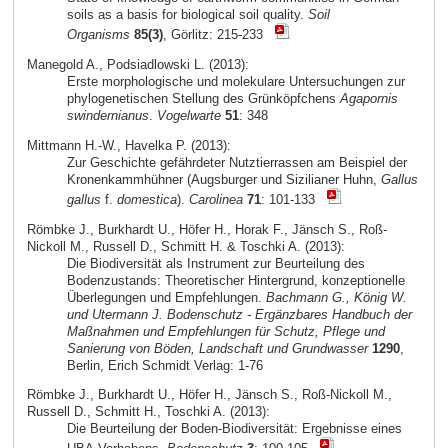
soils as a basis for biological soil quality.
Soil
Organisms
85(3)
, Görlitz: 215-233
Manegold A., Podsiadlowski L. (2013):
Erste morphologische und molekulare Untersuchungen zur
phylogenetischen Stellung des Grünköpfchens
Agapornis
swindernianus
.
Vogelwarte
51
: 348
Mittmann H.-W., Havelka P. (2013):
Zur Geschichte gefährdeter Nutztierrassen am Beispiel der
Kronenkammhühner (Augsburger und Sizilianer Huhn,
Gallus
gallus
f.
domestica
).
Carolinea
71
: 101-133
Römbke J., Burkhardt U., Höfer H., Horak F., Jänsch S., Roß-
Nickoll M., Russell D., Schmitt H. & Toschki A. (2013):
Die Biodiversität als Instrument zur Beurteilung des
Bodenzustands: Theoretischer Hintergrund, konzeptionelle
Überlegungen und Empfehlungen.
Bachmann G., König W.
und Utermann J. Bodenschutz - Ergänzbares Handbuch der
Maßnahmen und Empfehlungen für Schutz, Pflege und
Sanierung von Böden, Landschaft und Grundwasser
1290
,
Berlin, Erich Schmidt Verlag: 1-76
Römbke J., Burkhardt U., Höfer H., Jänsch S., Roß-Nickoll M.,
Russell D., Schmitt H., Toschki A. (2013):
Die Beurteilung der Boden-Biodiversität: Ergebnisse eines