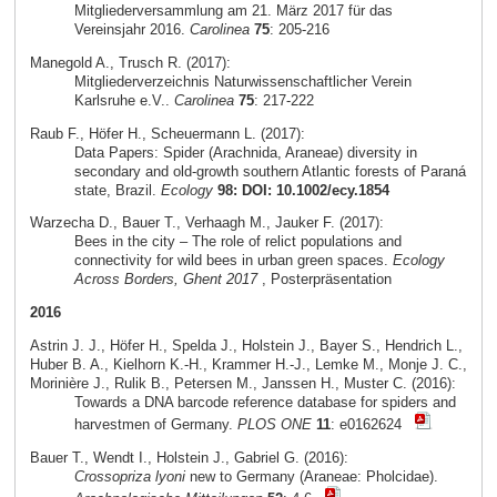
Mitgliederversammlung am 21. März 2017 für das
Vereinsjahr 2016.
Carolinea
75
: 205-216
Manegold A., Trusch R. (2017):
Mitgliederverzeichnis Naturwissenschaftlicher Verein
Karlsruhe e.V..
Carolinea
75
: 217-222
Raub F., Höfer H., Scheuermann L. (2017):
Data Papers: Spider (Arachnida, Araneae) diversity in
secondary and old-growth southern Atlantic forests of Paraná
state, Brazil.
Ecology
98: DOI: 10.1002/ecy.1854
Warzecha D., Bauer T., Verhaagh M., Jauker F. (2017):
Bees in the city – The role of relict populations and
connectivity for wild bees in urban green spaces.
Ecology
Across Borders, Ghent 2017
, Posterpräsentation
2016
Astrin J. J., Höfer H., Spelda J., Holstein J., Bayer S., Hendrich L.,
Huber B. A., Kielhorn K.-H., Krammer H.-J., Lemke M., Monje J. C.,
Morinière J., Rulik B., Petersen M., Janssen H., Muster C. (2016):
Towards a DNA barcode reference database for spiders and
harvestmen of Germany.
PLOS ONE
11
: e0162624
Bauer T., Wendt I., Holstein J., Gabriel G. (2016):
Crossopriza lyoni
new to Germany (Araneae: Pholcidae).