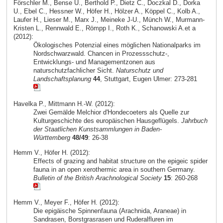
Förschler M., Bense U., Berthold P., Dietz C., Doczkal D., Dorka
U., Ebel C., Hessner W., Höfer H., Hölzer A., Köppel C., Kolb A.,
Laufer H., Lieser M., Marx J., Meineke J-U., Münch W., Murmann-
Kristen L., Rennwald E., Römpp I., Roth K., Schanowski A.et a
(2012):
Ökologisches Potenzial eines möglichen Nationalparks im
Nordschwarzwald. Chancen in Prozessschutz-,
Entwicklungs- und Managementzonen aus
naturschutzfachlicher Sicht.
Naturschutz und
Landschaftsplanung
44
, Stuttgart, Eugen Ulmer: 273-281
Havelka P., Mittmann H.-W. (2012):
Zwei Gemälde Melchior d'Hondecoeters als Quelle zur
Kulturgeschichte des europäischen Hausgeflügels.
Jahrbuch
der Staatlichen Kunstsammlungen in Baden-
Württemberg
48/49
: 26-38
Hemm V., Höfer H. (2012):
Effects of grazing and habitat structure on the epigeic spider
fauna in an open xerothermic area in southern Germany.
Bulletin of the British Arachnological Society
15
: 260-268
Hemm V., Meyer F., Höfer H. (2012):
Die epigäische Spinnenfauna (Arachnida, Araneae) in
Sandrasen, Borstgrasrasen und Ruderalfluren im