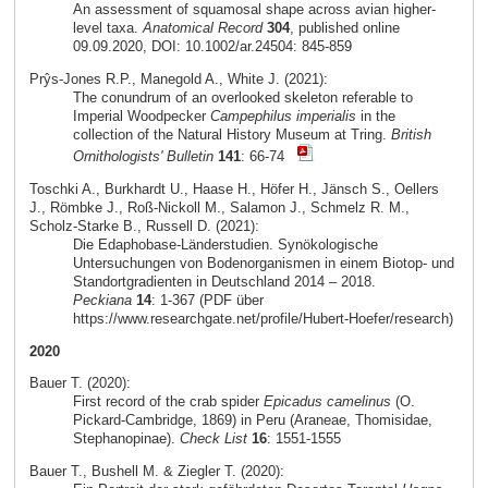
An assessment of squamosal shape across avian higher-
level taxa.
Anatomical Record
304
, published online
09.09.2020, DOI: 10.1002/ar.24504: 845-859
Prŷs-Jones R.P., Manegold A., White J. (2021):
The conundrum of an overlooked skeleton referable to
Imperial Woodpecker
Campephilus imperialis
in the
collection of the Natural History Museum at Tring.
British
Ornithologists' Bulletin
141
: 66-74
Toschki A., Burkhardt U., Haase H., Höfer H., Jänsch S., Oellers
J., Römbke J., Roß-Nickoll M., Salamon J., Schmelz R. M.,
Scholz-Starke B., Russell D. (2021):
Die Edaphobase-Länderstudien. Synökologische
Untersuchungen von Bodenorganismen in einem Biotop- und
Standortgradienten in Deutschland 2014 – 2018.
Peckiana
14
: 1-367 (PDF über
https://www.researchgate.net/profile/Hubert-Hoefer/research)
2020
Bauer T. (2020):
First record of the crab spider
Epicadus camelinus
(O.
Pickard-Cambridge, 1869) in Peru (Araneae, Thomisidae,
Stephanopinae).
Check List
16
: 1551-1555
Bauer T., Bushell M. & Ziegler T. (2020):