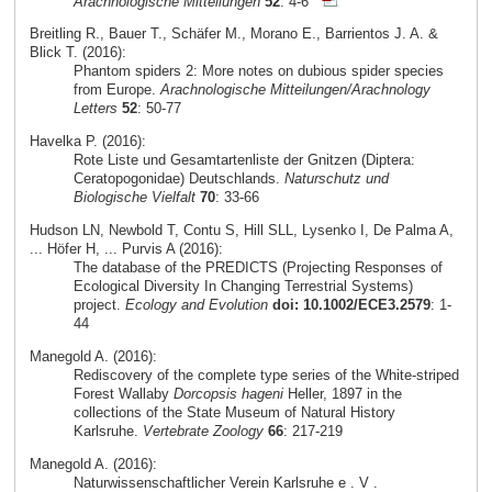
Arachnologische Mitteilungen
52
: 4-6
Breitling R., Bauer T., Schäfer M., Morano E., Barrientos J. A. &
Blick T. (2016):
Phantom spiders 2: More notes on dubious spider species
from Europe.
Arachnologische Mitteilungen/Arachnology
Letters
52
: 50-77
Havelka P. (2016):
Rote Liste und Gesamtartenliste der Gnitzen (Diptera:
Ceratopogonidae) Deutschlands.
Naturschutz und
Biologische Vielfalt
70
: 33-66
Hudson LN, Newbold T, Contu S, Hill SLL, Lysenko I, De Palma A,
... Höfer H, ... Purvis A (2016):
The database of the PREDICTS (Projecting Responses of
Ecological Diversity In Changing Terrestrial Systems)
project.
Ecology and Evolution
doi: 10.1002/ECE3.2579
: 1-
44
Manegold A. (2016):
Rediscovery of the complete type series of the White-striped
Forest Wallaby
Dorcopsis hageni
Heller, 1897 in the
collections of the State Museum of Natural History
Karlsruhe.
Vertebrate Zoology
66
: 217-219
Manegold A. (2016):
Naturwissenschaftlicher Verein Karlsruhe e . V .