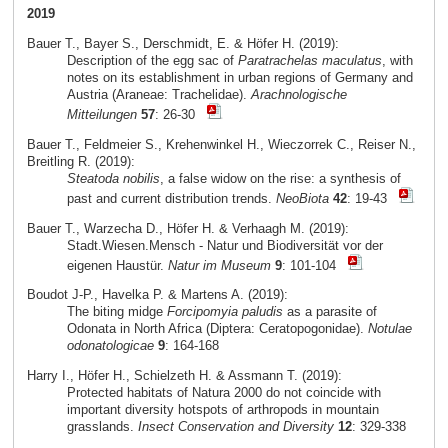
2019
Bauer T., Bayer S., Derschmidt, E. & Höfer H. (2019):
Description of the egg sac of
Paratrachelas maculatus
, with
notes on its establishment in urban regions of Germany and
Austria (Araneae: Trachelidae).
Arachnologische
Mitteilungen
57
: 26-30
Bauer T., Feldmeier S., Krehenwinkel H., Wieczorrek C., Reiser N.,
Breitling R. (2019):
Steatoda nobilis
, a false widow on the rise: a synthesis of
past and current distribution trends.
NeoBiota
42
: 19-43
Bauer T., Warzecha D., Höfer H. & Verhaagh M. (2019):
Stadt.Wiesen.Mensch - Natur und Biodiversität vor der
eigenen Haustür.
Natur im Museum
9
: 101-104
Boudot J-P., Havelka P. & Martens A. (2019):
The biting midge
Forcipomyia paludis
as a parasite of
Odonata in North Africa (Diptera: Ceratopogonidae).
Notulae
odonatologicae
9
: 164-168
Harry I., Höfer H., Schielzeth H. & Assmann T. (2019):
Protected habitats of Natura 2000 do not coincide with
important diversity hotspots of arthropods in mountain
grasslands.
Insect Conservation and Diversity
12
: 329-338