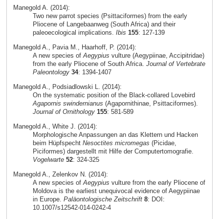
Manegold A. (2014):
Two new parrot species (Psittaciformes) from the early
Pliocene of Langebaanweg (South Africa) and their
paleoecological implications.
Ibis
155
: 127-139
Manegold A., Pavia M., Haarhoff, P. (2014):
A new species of
Aegypius
vulture (Aegypiinae, Accipitridae)
from the early Pliocene of South Africa.
Journal of Vertebrate
Paleontology
34
: 1394-1407
Manegold A., Podsiadlowski L. (2014):
On the systematic position of the Black-collared Lovebird
Agapornis swindernianus
(Agapornithinae, Psittaciformes).
Journal of Ornithology
155
: 581-589
Manegold A., White J. (2014):
Morphologische Anpassungen an das Klettern und Hacken
beim Hüpfspecht
Nesoctites micromegas
(Picidae,
Piciformes) dargestellt mit Hilfe der Computertomografie.
Vogelwarte
52
: 324-325
Manegold A., Zelenkov N. (2014):
A new species of
Aegypius
vulture from the early Pliocene of
Moldova is the earliest unequivocal evidence of Aegypiinae
in Europe.
Paläontologische Zeitschrift
8
: DOI:
10.1007/s12542-014-0242-4