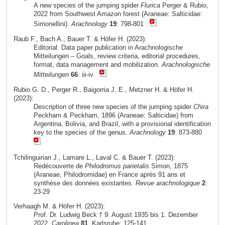
A new species of the jumping spider
Flurica
Perger & Rubio,
2022 from Southwest Amazon forest (Araneae: Salticidae:
Simonellini).
Arachnology
19
: 798-801
Raub F., Bach A., Bauer T. & Höfer H. (2023):
Editorial. Data paper publication in Arachnologische
Mitteilungen – Goals, review criteria, editorial procedures,
format, data management and mobilization.
Arachnologische
Mitteilungen
66
: iii-iv
Rubio G. D., Perger R., Baigorria J. E., Metzner H. & Höfer H.
(2023):
Description of three new species of the jumping spider
Chira
Peckham & Peckham, 1896 (Araneae: Salticidae) from
Argentina, Bolivia, and Brazil, with a provisional identification
key to the species of the genus.
Arachnology
19
: 873-880
Tchilinguirian J., Lamare L., Laval C. & Bauer T. (2023):
Redécouverte de
Philodromus parietalis
Simon, 1875
(Araneae, Philodromidae) en France après 91 ans et
synthèse des données existantes.
Revue arachnologique
2
:
23-29
Verhaagh M. & Höfer H. (2023):
Prof. Dr. Ludwig Beck † 9. August 1935 bis 1. Dezember
2022.
Carolinea
81
, Karlsruhe: 125-141