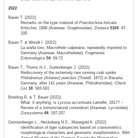
2022
Bauer T. (2022):
Remarks on the type material of
Poecilochroa loricata
Kritscher, 1996 (Araneae: Gnaphosidae).
Zootaxa
5169
: 97-
100
Bauer T. & Wendt I. (2022):
La araña toro,
Macrothele calpeiana
, repeatedly imported to
Germany (Araneae: Macrothelidae).
Fragmenta
Entomologica
54
: 69-72
Bauer T., Thorns H.J., Guttenberger J. (2022):
Rediscovery of the extremely rare running crab spider
Philodromus (Artanes) poecilus
(Thorell, 1872) in Bavaria,
Germany, after 141 years (Araneae, Philodromidae).
Check
List
18
: 583-591
Breitling R. & T. Bauer (2022):
What, if anything, is
Lycosa accentuata
Latreille, 1817? –
Review of a nomenclatural conundrum (Araneae: Lycosidae).
Zoosystema
44
: 197-207
Gerstenberger L., Heckeberg N.S., Manegold A. (2022):
Identification of tiger subspecies based on craniometrics,
morphological characters and geometric morphometrics.
95th
Annual Meeting of the German Society for Mammalian