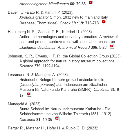
Arachnologische Mitteilungen
66
: 79-85
Bauer T., Falato R. & Pantini P. (2023):
Xysticus grallator
Simon, 1932 new to mainland Italy
(Araneae, Thomisidae).
Check List
19
: 713-718
Heckeberg N. S., Zachos F. E., Kierdorf U. (2023):
Antler tine homologies and cervid systematics: A review of
past and present controversies with special emphasis on
Elaphurus davidianus
.
Anatomical Record
306
: 5-28
Johnson, K. R., Owens, I. F. P., the Global Collection Group (2023):
A global approach for natural history museum collections.
Science
379
: 1192-1194
Lessmann N. & Manegold A. (2023):
Historische Belege für sehr große Leistenkrokodile
(
Crocodylus porosus
) aus Indonesien am Staatlichen
Museum für Naturkunde Karlsruhe (SMNK).
Carolinea
81
: 9-
17
Manegold A. (2023):
Bunte Schädel im Naturkundemuseum Karlsruhe - Die
Schädelsammlung von Wilhelm Thiersch (1881 - 1912).
Carolinea
81
: 19-35
Perger R., Metzner H., Höfer H. & Rubio G. D. (2023):