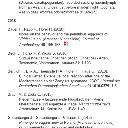
(Diptera: Ceratopogonidae), recorded sucking haemolymph
from an
Aeshna juncea
just before maiden flight (Odonata:
Aeshnidae).
Notulae odonatologicae
9
: 169-172
2018
Bauer T., Raub F., Höfer H. (2018):
Notes on the behavior and the pendulous egg-sacs of
Viridasius
sp. (Araneae: Viridasiidae).
Journal of
Arachnology
46
: 155-158
Beck L., Horak F. & Woas S. (2018):
Südwestdeutsche Oribatiden (Acari: Oribatida) - Arten,
Taxonomie, Vorkommen.
Andrias
21
: 1-196
Bertlich I., Enk A., Haenssle H.A., Höfer H., Haus G. (2018):
Clinical Letter: Extensive local reaction after bite of the
Mediterranean spider
Zoropsis spinimana
.
JDDG (Journal der
Deutschen Dermatologischen Gesellschaft)
1610-0379
: 1-3
Braun M. & Dietz C. (2018):
Fledermäuse – faszinierende Flugakrobaten. Vierte
überarbeitete und ergänzte Auflage.
Naturschutz-Praxis
Artenschutz
14
, Karlsruhe, LUBW: 1-40
Guttenberger J., Guttenberger L. & Bauer T. (2018):
Prinerigone vagans
new to Poland (Araneae: Linyphiidae),
with comments on taxonomy and distribution.