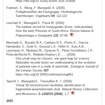
https://doi.org/10.1016/j.ecoinf.2026.103694
Frahnert, S., Woog, F. Manegold, A. (2026):
Frühjahrstreffen der Fachgruppe: Ornithologische
Sammlungen.
Vogelwarte
64
: 112-113
Louchart A., Manegold A., Pavia M. (2026):
The earliest record for honeyguides (Aves: Indicatoridae)
from the early Pliocene of South Africa.
Rivista Italiana di
Paleontologia e Stratigrafia
132
: 87-99
Machado G., Buzatto B.A., Caetano D.S., Flores E., García-
Hernández S., Grob O., Grossel L.A., Höfer H., Kury A.B.,
Lancheros H., Medrano M., Oyarzún O., Pérez-Schultheiss J.P.,
Pinto-da-Rocha R., Robledo-Ospina L.E., ... (2026):
One small step for citizens, one giant leap for science:
iNaturalist records boost our understanding of the evolution
of parental care in a clade of arachnids.
Zoological Journal of
the Linnean Society
207
:
https://doi.org/10.1093/zoolinnean/zlag061
Specht J., Manegold A., Travouillon K. J. (2026):
Virtual 3D-reconstruction facilitates identification of
fragmented peramelemorph skull.
Natural History Collections
and Museomics
3: e192533 (2026)
: 1-7
2025