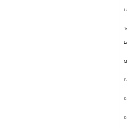
H
J
L
M
P
R
R