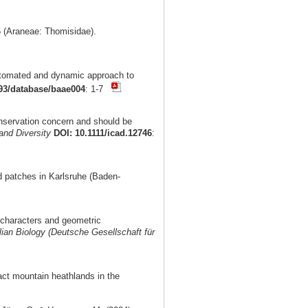
(Araneae: Thomisidae).
automated and dynamic approach to
93/database/baae004
: 1-7
onservation concern and should be
and Diversity
DOI: 10.1111/icad.12746
:
 patches in Karlsruhe (Baden-
l characters and geometric
an Biology (Deutsche Gesellschaft für
ct mountain heathlands in the