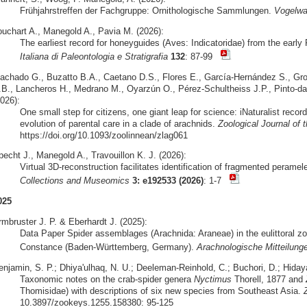
Frühjahrstreffen der Fachgruppe: Ornithologische Sammlungen.
Vogelwa
ouchart A., Manegold A., Pavia M. (2026):
The earliest record for honeyguides (Aves: Indicatoridae) from the early
Italiana di Paleontologia e Stratigrafia
132
: 87-99
achado G., Buzatto B.A., Caetano D.S., Flores E., García-Hernández S., Grob
.B., Lancheros H., Medrano M., Oyarzún O., Pérez-Schultheiss J.P., Pinto-da
026):
One small step for citizens, one giant leap for science: iNaturalist recor
evolution of parental care in a clade of arachnids.
Zoological Journal of 
https://doi.org/10.1093/zoolinnean/zlag061
pecht J., Manegold A., Travouillon K. J. (2026):
Virtual 3D-reconstruction facilitates identification of fragmented perame
Collections and Museomics
3: e192533 (2026)
: 1-7
025
rmbruster J. P. & Eberhardt J. (2025):
Data Paper Spider assemblages (Arachnida: Araneae) in the eulittoral zo
Constance (Baden-Württemberg, Germany).
Arachnologische Mitteilung
enjamin, S. P.; Dhiya'ulhaq, N. U.; Deeleman-Reinhold, C.; Buchori, D.; Hidaya
Taxonomic notes on the crab-spider genera
Nyctimus
Thorell, 1877 and
Thomisidae) with descriptions of six new species from Southeast Asia.
10.3897/zookeys.1255.158380: 95-125