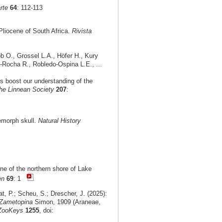
rte
64
: 112-113
 Pliocene of South Africa.
Rivista
 O., Grossel L.A., Höfer H., Kury
-Rocha R., Robledo-Ospina L.E., ...
ds boost our understanding of the
the Linnean Society
207
:
lemorph skull.
Natural History
ne of the northern shore of Lake
en
69
: 1
t, P.; Scheu, S.; Drescher, J. (2025):
Zametopina
Simon, 1909 (Araneae,
ZooKeys
1255
, doi: