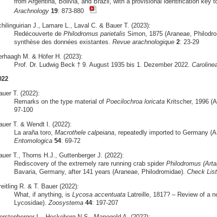
from Argentina, Bolivia, and Brazil, with a provisional identification key 
Arachnology
19
: 873-880
hilinguirian J., Lamare L., Laval C. & Bauer T. (2023):
Redécouverte de
Philodromus parietalis
Simon, 1875 (Araneae, Philodro
synthèse des données existantes.
Revue arachnologique
2
: 23-29
erhaagh M. & Höfer H. (2023):
Prof. Dr. Ludwig Beck † 9. August 1935 bis 1. Dezember 2022.
Caroline
022
auer T. (2022):
Remarks on the type material of
Poecilochroa loricata
Kritscher, 1996 (
97-100
auer T. & Wendt I. (2022):
La araña toro,
Macrothele calpeiana
, repeatedly imported to Germany (A
Entomologica
54
: 69-72
auer T., Thorns H.J., Guttenberger J. (2022):
Rediscovery of the extremely rare running crab spider
Philodromus (Arta
Bavaria, Germany, after 141 years (Araneae, Philodromidae).
Check List
eitling R. & T. Bauer (2022):
What, if anything, is
Lycosa accentuata
Latreille, 1817? – Review of a 
Lycosidae).
Zoosystema
44
: 197-207
erstenberger L., Heckeberg N.S., Manegold A. (2022):