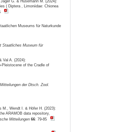
., Jäger G. & Husemann M. (2024):
ies ( Diptera , Limoniidae: Chionea
16
Staatlichen Museums für Naturkunde
t Staatliches Museum für
& Val A. (2024):
o-Pleistocene of the Cradle of
Mitteilungen der Dtsch. Zool.
s M., Wendt I. & Höfer H. (2023):
h the ARAMOB data repository,
sche Mitteilungen
66
: 79-85