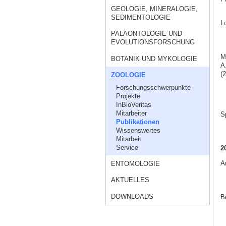
GEOLOGIE, MINERALOGIE,
SEDIMENTOLOGIE
L
PALÄONTOLOGIE UND
EVOLUTIONSFORSCHUNG
M
BOTANIK UND MYKOLOGIE
A
(2
ZOOLOGIE
Forschungsschwerpunkte
Projekte
InBioVeritas
Mitarbeiter
S
Publikationen
Wissenswertes
Mitarbeit
Service
2
A
ENTOMOLOGIE
AKTUELLES
DOWNLOADS
B