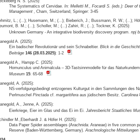
eckeberg N. S. (2025):
The Systematics of Cervidae.
In: Melletti M., Focardi S. (eds.): Deer o
Management
, Cham, Switzerland, Springer: 3-45
hmitz, L.; (...); Husemann, M.; (...); Bieberich, J.; Bussmann, R. W.; (...); Höfer
umont, B. M.; (...); Scholler, M.; (...) Zahiri, R.; (...); Tockner, K. (2025):
Unknown Germany - An integrative biodiversity discovery program.
npj b
anegold A. (2025):
Ein badischer Revolutionär und sein Schnabeltier.
Blick in die Geschicht
Beiträge
146 (28.03.2025)
: 1-2
anegold A., Hampp C. (2025):
Homunculus und Animalcula – 3D-Tastsinnmodelle für das Naturkunde
Museum
15
: 65-68
anegold, A. (2025):
NS-verfolgungsbedingt entzogenes Kulturgut in den Sammlungen des N
Perlmuschel
Pinctada
cf.
margaritifera
aus jüdischem Besitz.
Carolinea
anegold, A., Jenne, A. (2025):
Eierkriege, Eier im Glas und das Ei im Ei.
Jahresbericht Staatliches Mu
chindler M.,Eberhardt J. & Höfer H. (2025):
Data Paper Spider assemblages (Arachnida: Araneae) in five common pa
Reserve (Baden-Württemberg, Germany).
Arachnologische Mitteilungen
024