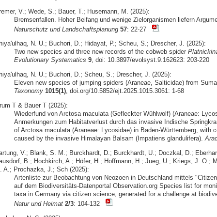
remer, V.; Wede, S.; Bauer, T.; Husemann, M. (2025):
Bremsenfallen. Hoher Beifang und wenige Zielorganismen liefern Argume
Naturschutz und Landschaftsplanung
57
: 22-27
iya'ulhaq, N. U.; Buchori, D.; Hidayat, P.; Scheu, S.; Drescher, J. (2025):
Two new species and three new records of the cobweb spider
Platnickin
Evolutionary Systematics
9
, doi: 10.3897/evolsyst.9.162623: 203-220
iya'ulhaq, N. U.; Buchori, D.; Scheu, S.; Drescher, J. (2025):
Eleven new species of jumping spiders (Araneae, Salticidae) from Suma
Taxonomy
1015(1)
, doi.org/10.5852/ejt.2025.1015.3061: 1-68
rum T & Bauer T (2025):
Wiederfund von Arctosa maculata (Gefleckter Wühlwolf) (Araneae: Lyco
Anmerkungen zum Habitatverlust durch das invasive Indische Springkrau
of Arctosa maculata (Araneae: Lycosidae) in Baden-Württemberg, with 
caused by the invasive Himalayan Balsam (Impatiens glandulifera).
Arac
artung, V.; Blank, S. M.; Burckhardt, D.; Burckhardt, U.; Doczkal, D.; Eberhar
usdorf, B.; Hochkirch, A.; Höfer, H.; Hoffmann, H.; Jueg, U.; Kriegs, J. O.; M
. A.; Prochazka, J.; Sch (2025):
Artenliste zur Beobachtung von Neozoen in Deutschland mittels "Citizen 
auf dem Biodiversitäts-Datenportal Observation.org Species list for moni
taxa in Germany via citizen science, generated for a challenge at biodive
Natur und Heimat
2/3
: 104-132