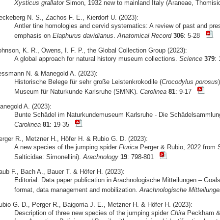
Xysticus grallator
Simon, 1932 new to mainland Italy (Araneae, Thomisi
eckeberg N. S., Zachos F. E., Kierdorf U. (2023):
Antler tine homologies and cervid systematics: A review of past and pres
emphasis on
Elaphurus davidianus
.
Anatomical Record
306
: 5-28
ohnson, K. R., Owens, I. F. P., the Global Collection Group (2023):
A global approach for natural history museum collections.
Science
379
:
essmann N. & Manegold A. (2023):
Historische Belege für sehr große Leistenkrokodile (
Crocodylus porosus
Museum für Naturkunde Karlsruhe (SMNK).
Carolinea
81
: 9-17
anegold A. (2023):
Bunte Schädel im Naturkundemuseum Karlsruhe - Die Schädelsammlung 
Carolinea
81
: 19-35
erger R., Metzner H., Höfer H. & Rubio G. D. (2023):
A new species of the jumping spider
Flurica
Perger & Rubio, 2022 from 
Salticidae: Simonellini).
Arachnology
19
: 798-801
aub F., Bach A., Bauer T. & Höfer H. (2023):
Editorial. Data paper publication in Arachnologische Mitteilungen – Goals,
format, data management and mobilization.
Arachnologische Mitteilunge
ubio G. D., Perger R., Baigorria J. E., Metzner H. & Höfer H. (2023):
Description of three new species of the jumping spider
Chira
Peckham & P