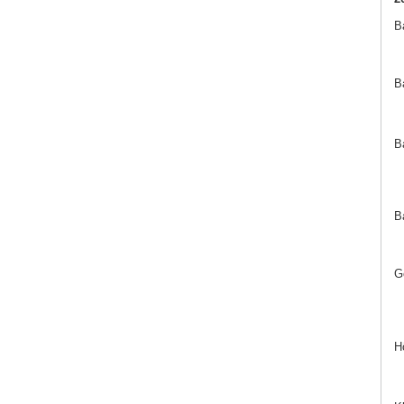
B
B
B
Ba
G
H