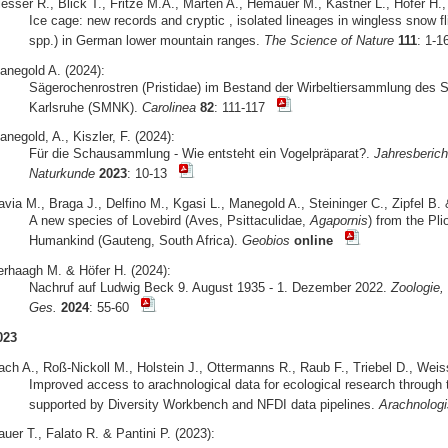
lesser R., Blick T., Fritze M.A., Marten A., Hemauer M., Kastner L., Höfer H
Ice cage: new records and cryptic , isolated lineages in wingless snow fl
spp.) in German lower mountain ranges.
The Science of Nature
111
: 1-
anegold A. (2024):
Sägerochenrostren (Pristidae) im Bestand der Wirbeltiersammlung des 
Karlsruhe (SMNK).
Carolinea
82
: 111-117
negold, A., Kiszler, F. (2024):
Für die Schausammlung - Wie entsteht ein Vogelpräparat?.
Jahresberich
Naturkunde
2023
: 10-13
via M., Braga J., Delfino M., Kgasi L., Manegold A., Steininger C., Zipfel B. 
A new species of Lovebird (Aves, Psittaculidae,
Agapornis
) from the Pli
Humankind (Gauteng, South Africa).
Geobios
online
erhaagh M. & Höfer H. (2024):
Nachruf auf Ludwig Beck 9. August 1935 - 1. Dezember 2022.
Zoologie, 
Ges.
2024
: 55-60
023
ach A., Roß-Nickoll M., Holstein J., Ottermanns R., Raub F., Triebel D., Weis
Improved access to arachnological data for ecological research throug
supported by Diversity Workbench and NFDI data pipelines.
Arachnologi
uer T., Falato R. & Pantini P. (2023):