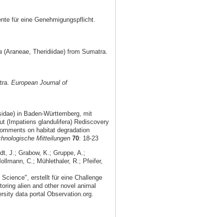
nte für eine Genehmigungspflicht.
a
(Araneae, Theridiidae) from Sumatra.
tra.
European Journal of
sidae) in Baden-Württemberg, mit
t (Impatiens glandulifera) Rediscovery
comments on habitat degradation
hnologische Mitteilungen
70
: 18-23
dt, J.; Grabow, K.; Gruppe, A.;
ollmann, C.; Mühlethaler, R.; Pfeifer,
Science", erstellt für eine Challenge
toring alien and other novel animal
rsity data portal Observation.org.