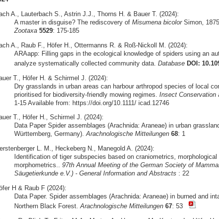
ach A., Lauterbach S., Astrin J.J., Thorns H. & Bauer T. (2024):
A master in disguise? The rediscovery of
Misumena bicolor
Simon, 1875 
Zootaxa
5529
: 175-185
ach A., Raub F., Höfer H., Ottermanns R. & Roß-Nickoll M. (2024):
ARAapp: Filling gaps in the ecological knowledge of spiders using an 
analyze systematically collected community data.
Database
DOI: 10.10
auer T., Höfer H. & Schirmel J. (2024):
Dry grasslands in urban areas can harbour arthropod species of local c
prioritised for biodiversity-friendly mowing regimes.
Insect Conservation 
1-15 Available from: https://doi.org/10.1111/ icad.12746
uer T., Höfer H., Schirmel J. (2024):
Data Paper Spider assemblages (Arachnida: Araneae) in urban grassland
Württemberg, Germany).
Arachnologische Mitteilungen
68
: 1
erstenberger L. M., Heckeberg N., Manegold A. (2024):
Identification of tiger subspecies based on craniometrics, morphologica
morphometrics..
97th Annual Meeting of the German Society of Mammali
Säugetierkunde e.V.) - General Information and Abstracts
: 22
öfer H & Raub F (2024):
Data Paper. Spider assemblages (Arachnida: Araneae) in burned and inta
Northern Black Forest.
Arachnologische Mitteilungen
67
: 53