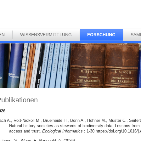
EN
WISSENSVERMITTLUNG
FORSCHUNG
SAM
ublikationen
026
ach A., Roß-Nickoll M., Bruelheide H., Bonn A., Hohner M., Muster C., Seifert
Natural history societies as stewards of biodiversity data: Lessons from 
access and trust.
Ecological Informatics
: 1-30 https://doi.org/10.1016/j
rahnert, S., Woog, F. Manegold, A. (2026):