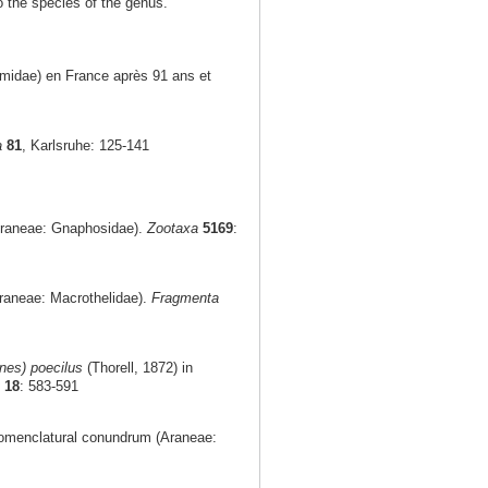
to the species of the genus.
midae) en France après 91 ans et
a
81
, Karlsruhe: 125-141
Araneae: Gnaphosidae).
Zootaxa
5169
:
raneae: Macrothelidae).
Fragmenta
nes) poecilus
(Thorell, 1872) in
18
: 583-591
nomenclatural conundrum (Araneae: