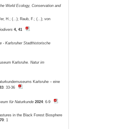
f the World Ecology, Conservation and
, H.; (...); Raub, F.; (...); von
iodivers
4, 41
e - Karlsruher Stadthistorische
museum Karlsruhe.
Natur im
aturkundemuseums Karlsruhe – eine
83
: 33-36
seum für Naturkunde
2024
: 6-9
stures in the Black Forest Biosphere
70
: 1