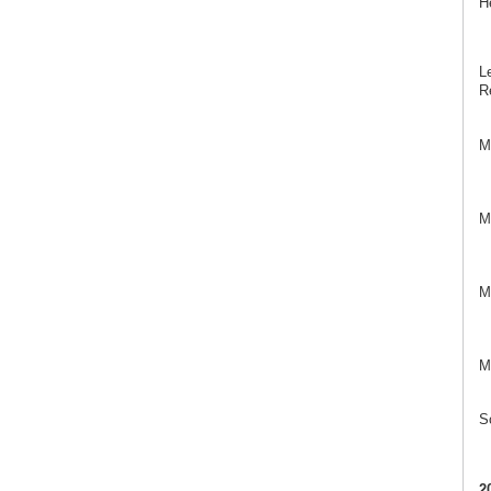
H
Le
Re
M
M
M
M
S
2