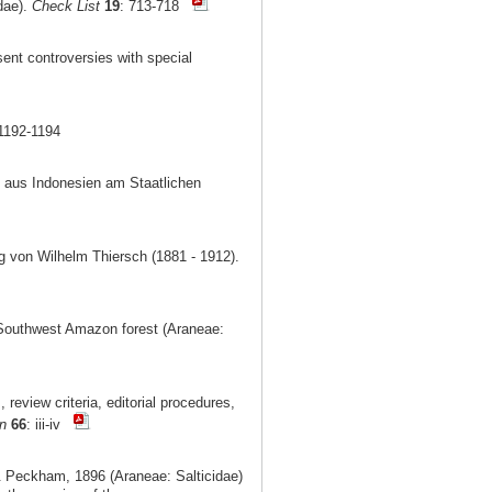
dae).
Check List
19
: 713-718
ent controversies with special
 1192-1194
) aus Indonesien am Staatlichen
von Wilhelm Thiersch (1881 - 1912).
Southwest Amazon forest (Araneae:
 review criteria, editorial procedures,
n
66
: iii-iv
eckham, 1896 (Araneae: Salticidae)