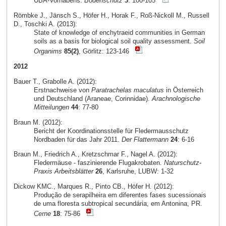
UBA-Vorhabens.
Bodenschutz
3
: 100-105
Römbke J., Jänsch S., Höfer H., Horak F., Roß-Nickoll M., Russell
D., Toschki A. (2013):
State of knowledge of enchytraeid communities in German
soils as a basis for biological soil quality assessment.
Soil
Organims
85(2)
, Görlitz: 123-146
2012
Bauer T., Grabolle A. (2012):
Erstnachweise von
Paratrachelas maculatus
in Österreich
und Deutschland (Araneae, Corinnidae).
Arachnologische
Mitteilungen
44
: 77-80
Braun M. (2012):
Bericht der Koordinationsstelle für Fledermausschutz
Nordbaden für das Jahr 2011.
Der Flattermann
24
: 6-16
Braun M., Friedrich A., Kretzschmar F., Nagel A. (2012):
Fledermäuse - faszinierende Flugakrobaten.
Naturschutz-
Praxis Arbeitsblätter
26
, Karlsruhe, LUBW: 1-32
Dickow KMC., Marques R., Pinto CB., Höfer H. (2012):
Produção de serapilheira em diferentes fases sucessionais
de uma floresta subtropical secundária, em Antonina, PR.
Cerne
18
: 75-86