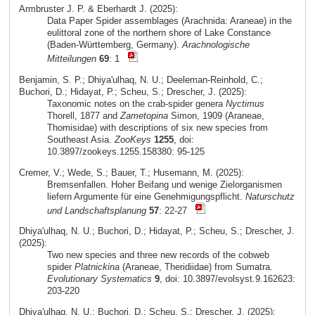
Armbruster J. P. & Eberhardt J. (2025):
Data Paper Spider assemblages (Arachnida: Araneae) in the
eulittoral zone of the northern shore of Lake Constance
(Baden-Württemberg, Germany).
Arachnologische
Mitteilungen
69
: 1
Benjamin, S. P.; Dhiya'ulhaq, N. U.; Deeleman-Reinhold, C.;
Buchori, D.; Hidayat, P.; Scheu, S.; Drescher, J. (2025):
Taxonomic notes on the crab-spider genera
Nyctimus
Thorell, 1877 and
Zametopina
Simon, 1909 (Araneae,
Thomisidae) with descriptions of six new species from
Southeast Asia.
ZooKeys
1255
, doi:
10.3897/zookeys.1255.158380: 95-125
Cremer, V.; Wede, S.; Bauer, T.; Husemann, M. (2025):
Bremsenfallen. Hoher Beifang und wenige Zielorganismen
liefern Argumente für eine Genehmigungspflicht.
Naturschutz
und Landschaftsplanung
57
: 22-27
Dhiya'ulhaq, N. U.; Buchori, D.; Hidayat, P.; Scheu, S.; Drescher, J.
(2025):
Two new species and three new records of the cobweb
spider
Platnickina
(Araneae, Theridiidae) from Sumatra.
Evolutionary Systematics
9
, doi: 10.3897/evolsyst.9.162623:
203-220
Dhiya'ulhaq, N. U.; Buchori, D.; Scheu, S.; Drescher, J. (2025):