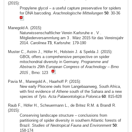
(2015):
Propylene glycol – a useful capture preservative for spiders
for DNA barcoding.
Arachnologische Mitteilungen
50
: 30-36
Manegold A. (2015):
Naturwissenschaftlicher Verein Karlsruhe e . V .
Mitgliederversammlung am 3 . März 2015 für das Vereinsjahr
2014.
Carolinea
73
, Karlsruhe: 179-190
Muster C., Astrin J., Höfer H., Holstein J. & Spelda J. (2015):
GBOL offers a comprehensive perspective on spider
mitochondrial diversity in Germany.
Programme and
Abstracts 29th European Congress of Arachnology – Brno
2015
, Brno: 123
Pavia M., Manegold A., Haarhoff P. (2015):
New early Pliocene owls from Langebaanweg, South Africa,
with first evidence of
Athene
south of the Sahara and a new
species of
Tyto
.
Acta Palaeontologica Polonica
60
: 815-828
Raub F., Höfer H., Scheuermann L., de Britez R.M. & Brandl R.
(2015):
Conserving landscape structure – conclusions from
partitioning of spider diversity in southern Atlantic forests of
Brazil.
Studies of Neotropical Fauna and Environment
50
:
158-174