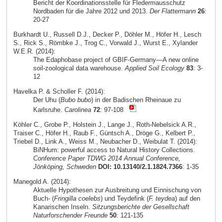
Bericht der Koordinationsstelle für Fledermausschutz
Nordbaden für die Jahre 2012 und 2013.
Der Flattermann
26
:
20-27
Burkhardt U., Russell D.J., Decker P., Döhler M., Höfer H., Lesch
S., Rick S., Römbke J., Trog C., Vorwald J., Wurst E., Xylander
W.E.R. (2014):
The Edaphobase project of GBIF-Germany—A new online
soil-zoological data warehouse.
Applied Soil Ecology
83
: 3-
12
Havelka P. & Scholler F. (2014):
Der Uhu (
Bubo bubo
) in der Badischen Rheinaue zu
Karlsruhe.
Carolinea
72
: 97-108
Köhler C., Grobe P., Holstein J., Lange J., Roth-Nebelsick A.R.,
Traiser C., Höfer H., Raub F., Güntsch A., Dröge G., Kelbert P.,
Triebel D., Link A., Weiss M., Neubacher D., Weibulat T. (2014):
BiNHum: powerful access to Natural History Collections.
Conference Paper TDWG 2014 Annual Conference,
Jönköping, Schweden
DOI: 10.13140/2.1.1824.7366
: 1-35
Manegold A. (2014):
Aktuelle Hypothesen zur Ausbreitung und Einnischung von
Buch- (
Fringilla coelebs
) und Teydefink (
F. teydea
) auf den
Kanarischen Inseln.
Sitzungsberichte der Gesellschaft
Naturforschender Freunde
50
: 121-135