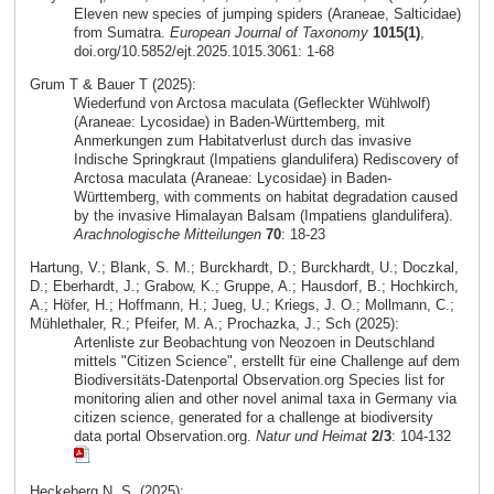
Eleven new species of jumping spiders (Araneae, Salticidae)
from Sumatra.
European Journal of Taxonomy
1015(1)
,
doi.org/10.5852/ejt.2025.1015.3061: 1-68
Grum T & Bauer T (2025):
Wiederfund von Arctosa maculata (Gefleckter Wühlwolf)
(Araneae: Lycosidae) in Baden-Württemberg, mit
Anmerkungen zum Habitatverlust durch das invasive
Indische Springkraut (Impatiens glandulifera) Rediscovery of
Arctosa maculata (Araneae: Lycosidae) in Baden-
Württemberg, with comments on habitat degradation caused
by the invasive Himalayan Balsam (Impatiens glandulifera).
Arachnologische Mitteilungen
70
: 18-23
Hartung, V.; Blank, S. M.; Burckhardt, D.; Burckhardt, U.; Doczkal,
D.; Eberhardt, J.; Grabow, K.; Gruppe, A.; Hausdorf, B.; Hochkirch,
A.; Höfer, H.; Hoffmann, H.; Jueg, U.; Kriegs, J. O.; Mollmann, C.;
Mühlethaler, R.; Pfeifer, M. A.; Prochazka, J.; Sch (2025):
Artenliste zur Beobachtung von Neozoen in Deutschland
mittels "Citizen Science", erstellt für eine Challenge auf dem
Biodiversitäts-Datenportal Observation.org Species list for
monitoring alien and other novel animal taxa in Germany via
citizen science, generated for a challenge at biodiversity
data portal Observation.org.
Natur und Heimat
2/3
: 104-132
Heckeberg N. S. (2025):