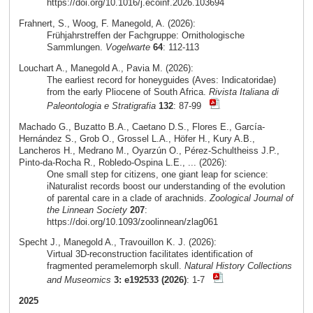
https://doi.org/10.1016/j.ecoinf.2026.103694
Frahnert, S., Woog, F. Manegold, A. (2026):
Frühjahrstreffen der Fachgruppe: Ornithologische
Sammlungen.
Vogelwarte
64
: 112-113
Louchart A., Manegold A., Pavia M. (2026):
The earliest record for honeyguides (Aves: Indicatoridae)
from the early Pliocene of South Africa.
Rivista Italiana di
Paleontologia e Stratigrafia
132
: 87-99
Machado G., Buzatto B.A., Caetano D.S., Flores E., García-
Hernández S., Grob O., Grossel L.A., Höfer H., Kury A.B.,
Lancheros H., Medrano M., Oyarzún O., Pérez-Schultheiss J.P.,
Pinto-da-Rocha R., Robledo-Ospina L.E., ... (2026):
One small step for citizens, one giant leap for science:
iNaturalist records boost our understanding of the evolution
of parental care in a clade of arachnids.
Zoological Journal of
the Linnean Society
207
:
https://doi.org/10.1093/zoolinnean/zlag061
Specht J., Manegold A., Travouillon K. J. (2026):
Virtual 3D-reconstruction facilitates identification of
fragmented peramelemorph skull.
Natural History Collections
and Museomics
3: e192533 (2026)
: 1-7
2025