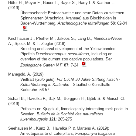
Höfer H., Meyer F., Bauer T., Bayer S., Harry I. & Kastner L.
(2019):
Überraschende Erstnachweise und neue Daten zu seltenen
Spinnenarten (Arachnida: Araneae) aus Blockhalden in
Baden-Württemberg.
Arachnologische Mitteilungen
58
: 62-84
Kirchhauser J., Pfeiffer M., Jakobs S., Lang B., Mendoza-Weber
A., Speck M. & T. Ziegler (2019):
Breeding and larval development of the Yellow-banded
Pipefish
Dunckerocampus pessuliferus
, including an
overview of the current zoo captive populations.
Der
Zoologische Garten N.F.
87
: 7-24
Manegold, A. (2019):
Vielfraß (
Gulo gulo
).
Für Euch! 30 Jahre Stiftung Hirsch -
Kulturförderung in Karlsruhe
, Staatliche Kunsthalle
Karlsruhe: 56-57
Scharf B., Havelka P., Bąk M., Berggren H., Björk S. & Meisch Cl.
(2019):
Potholes on Kjugekull, limnologically interesting rock pools in
Sweden.
Bulletin de la Société des naturalistes
luxembourgeois
121
: 265-275
Seehausen M., Kunz B., Havelka P. & Martens A. (2019):
An ectoparasite of caterpillars,
Forcipomyia fuliginosa