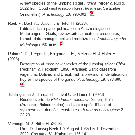
A new species of the jumping spider
Flurica
Perger & Rubio,
2022 from Southwest Amazon forest (Araneae: Salticidae:
Simonellini).
Arachnology
19
: 798-801
Raub F., Bach A., Bauer T. & Höfer H. (2023):
Editorial. Data paper publication in Arachnologische
Mitteilungen – Goals, review criteria, editorial procedures,
format, data management and mobilization.
Arachnologische
Mitteilungen
66
: iii-iv
Rubio G. D., Perger R., Baigorria J. E., Metzner H. & Höfer H.
(2023):
Description of three new species of the jumping spider
Chira
Peckham & Peckham, 1896 (Araneae: Salticidae) from
Argentina, Bolivia, and Brazil, with a provisional identification
key to the species of the genus.
Arachnology
19
: 873-880
Tchilinguirian J., Lamare L., Laval C. & Bauer T. (2023):
Redécouverte de
Philodromus parietalis
Simon, 1875
(Araneae, Philodromidae) en France après 91 ans et
synthèse des données existantes.
Revue arachnologique
2
:
23-29
Verhaagh M. & Höfer H. (2023):
Prof. Dr. Ludwig Beck † 9. August 1935 bis 1. Dezember
2022.
Carolinea
81
, Karlsruhe: 125-141