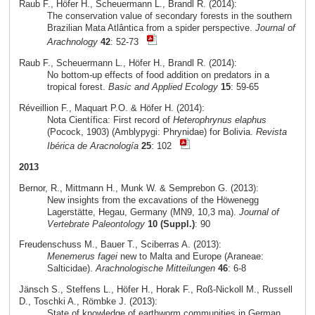
Raub F., Höfer H., Scheuermann L., Brandl R. (2014):
The conservation value of secondary forests in the southern
Brazilian Mata Atlântica from a spider perspective.
Journal of
Arachnology
42
: 52-73
Raub F., Scheuermann L., Höfer H., Brandl R. (2014):
No bottom-up effects of food addition on predators in a
tropical forest.
Basic and Applied Ecology
15
: 59-65
Réveillion F., Maquart P.O. & Höfer H. (2014):
Nota Científica: First record of
Heterophrynus elaphus
(Pocock, 1903) (Amblypygi: Phrynidae) for Bolivia.
Revista
Ibérica de Aracnología
25
: 102
2013
Bernor, R., Mittmann H., Munk W. & Semprebon G. (2013):
New insights from the excavations of the Höwenegg
Lagerstätte, Hegau, Germany (MN9, 10,3 ma).
Journal of
Vertebrate Paleontology
10 (Suppl.)
: 90
Freudenschuss M., Bauer T., Sciberras A. (2013):
Menemerus fagei
new to Malta and Europe (Araneae:
Salticidae).
Arachnologische Mitteilungen
46
: 6-8
Jänsch S., Steffens L., Höfer H., Horak F., Roß-Nickoll M., Russell
D., Toschki A., Römbke J. (2013):
State of knowledge of earthworm communities in German