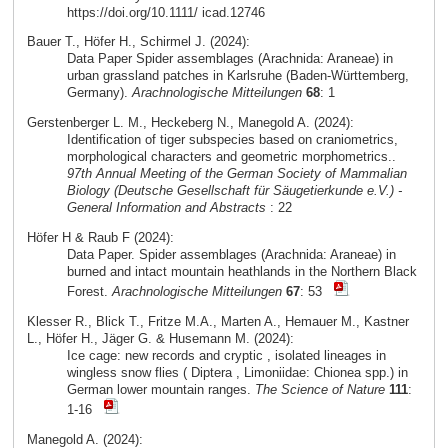
https://doi.org/10.1111/ icad.12746
Bauer T., Höfer H., Schirmel J. (2024):
Data Paper Spider assemblages (Arachnida: Araneae) in
urban grassland patches in Karlsruhe (Baden-Württemberg,
Germany).
Arachnologische Mitteilungen
68
: 1
Gerstenberger L. M., Heckeberg N., Manegold A. (2024):
Identification of tiger subspecies based on craniometrics,
morphological characters and geometric morphometrics..
97th Annual Meeting of the German Society of Mammalian
Biology (Deutsche Gesellschaft für Säugetierkunde e.V.) -
General Information and Abstracts
: 22
Höfer H & Raub F (2024):
Data Paper. Spider assemblages (Arachnida: Araneae) in
burned and intact mountain heathlands in the Northern Black
Forest.
Arachnologische Mitteilungen
67
: 53
Klesser R., Blick T., Fritze M.A., Marten A., Hemauer M., Kastner
L., Höfer H., Jäger G. & Husemann M. (2024):
Ice cage: new records and cryptic , isolated lineages in
wingless snow flies ( Diptera , Limoniidae: Chionea spp.) in
German lower mountain ranges.
The Science of Nature
111
:
1-16
Manegold A. (2024):