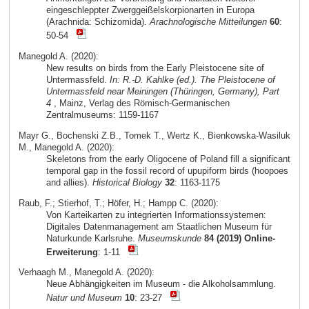
eingeschleppter Zwerggeißelskorpionarten in Europa
(Arachnida: Schizomida).
Arachnologische Mitteilungen
60
:
50-54
Manegold A. (2020):
New results on birds from the Early Pleistocene site of
Untermassfeld.
In: R.-D. Kahlke (ed.). The Pleistocene of
Untermassfeld near Meiningen (Thüringen, Germany), Part
4
, Mainz, Verlag des Römisch-Germanischen
Zentralmuseums: 1159-1167
Mayr G., Bochenski Z.B., Tomek T., Wertz K., Bienkowska-Wasiluk
M., Manegold A. (2020):
Skeletons from the early Oligocene of Poland fill a significant
temporal gap in the fossil record of upupiform birds (hoopoes
and allies).
Historical Biology
32
: 1163-1175
Raub, F.; Stierhof, T.; Höfer, H.; Hampp C. (2020):
Von Karteikarten zu integrierten Informationssystemen:
Digitales Datenmanagement am Staatlichen Museum für
Naturkunde Karlsruhe.
Museumskunde
84 (2019) Online-
Erweiterung
: 1-11
Verhaagh M., Manegold A. (2020):
Neue Abhängigkeiten im Museum - die Alkoholsammlung.
Natur und Museum
10
: 23-27