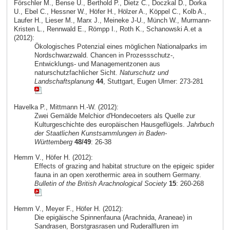
Förschler M., Bense U., Berthold P., Dietz C., Doczkal D., Dorka
U., Ebel C., Hessner W., Höfer H., Hölzer A., Köppel C., Kolb A.,
Laufer H., Lieser M., Marx J., Meineke J-U., Münch W., Murmann-
Kristen L., Rennwald E., Römpp I., Roth K., Schanowski A.et a
(2012):
Ökologisches Potenzial eines möglichen Nationalparks im
Nordschwarzwald. Chancen in Prozessschutz-,
Entwicklungs- und Managementzonen aus
naturschutzfachlicher Sicht.
Naturschutz und
Landschaftsplanung
44
, Stuttgart, Eugen Ulmer: 273-281
Havelka P., Mittmann H.-W. (2012):
Zwei Gemälde Melchior d'Hondecoeters als Quelle zur
Kulturgeschichte des europäischen Hausgeflügels.
Jahrbuch
der Staatlichen Kunstsammlungen in Baden-
Württemberg
48/49
: 26-38
Hemm V., Höfer H. (2012):
Effects of grazing and habitat structure on the epigeic spider
fauna in an open xerothermic area in southern Germany.
Bulletin of the British Arachnological Society
15
: 260-268
Hemm V., Meyer F., Höfer H. (2012):
Die epigäische Spinnenfauna (Arachnida, Araneae) in
Sandrasen, Borstgrasrasen und Ruderalfluren im