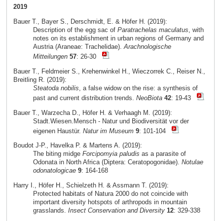
2019
Bauer T., Bayer S., Derschmidt, E. & Höfer H. (2019):
Description of the egg sac of
Paratrachelas maculatus
, with
notes on its establishment in urban regions of Germany and
Austria (Araneae: Trachelidae).
Arachnologische
Mitteilungen
57
: 26-30
Bauer T., Feldmeier S., Krehenwinkel H., Wieczorrek C., Reiser N.,
Breitling R. (2019):
Steatoda nobilis
, a false widow on the rise: a synthesis of
past and current distribution trends.
NeoBiota
42
: 19-43
Bauer T., Warzecha D., Höfer H. & Verhaagh M. (2019):
Stadt.Wiesen.Mensch - Natur und Biodiversität vor der
eigenen Haustür.
Natur im Museum
9
: 101-104
Boudot J-P., Havelka P. & Martens A. (2019):
The biting midge
Forcipomyia paludis
as a parasite of
Odonata in North Africa (Diptera: Ceratopogonidae).
Notulae
odonatologicae
9
: 164-168
Harry I., Höfer H., Schielzeth H. & Assmann T. (2019):
Protected habitats of Natura 2000 do not coincide with
important diversity hotspots of arthropods in mountain
grasslands.
Insect Conservation and Diversity
12
: 329-338