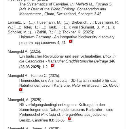
The Systematics of Cervidae.
In: Melletti M., Focardi S.
(eds.): Deer of the World Ecology, Conservation and
Management
, Cham, Switzerland, Springer: 3-45
Lehmitz, L.; (...); Husemann, M.; (...); Bieberich, J.; Bussmann, R.
W.; (...); Höfer, H.; (...); Raub, F.; (...); von Reumont, B. M.; (...);
Scholler, M.; (...) Zahiri, R.; (...); Tockner, K. (2025):
Unknown Germany - An integrative biodiversity discovery
program.
npj biodivers
4, 41
Manegold A. (2025):
Ein badischer Revolutionär und sein Schnabeltier.
Blick in
die Geschichte - Karlsruher Stadthistorische Beiträge
146
(28.03.2025)
: 1-2
Manegold A., Hampp C. (2025):
Homunculus und Animalcula – 3D-Tastsinnmodelle für das
Naturkundemuseum Karlsruhe.
Natur im Museum
15
: 65-68
Manegold, A. (2025):
NS-verfolgungsbedingt entzogenes Kulturgut in den
Sammlungen des Naturkundemuseums Karlsruhe – eine
Perlmuschel
Pinctada
cf.
margaritifera
aus jüdischem
Besitz.
Carolinea
83
: 33-36
Manegold, A., Jenne, A. (2025):