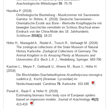
Arachnologische Mitteilungen
55
: 75-78
Havelka P. (2018):
Ornithologische Beurteilung - Musikzimmer mit Savonnerie-
Garnitur. In: Rohne, K. (2018): Deutsche Savonnerien -
Orientalische Exotik aus Bonn - Wertvolle Knüpfteppiche mit
bewegter Geschichte vermitteln im Schloss Bruchsal einen
Eindruck von der China-Mode des 18. Jahrhunderts.
Schlösser
2018(1)
: 18-23
Höfer H., Manegold A., Riedel A., Trusch R., Verhaagh M. (2018):
The zoological collections of the State Museum of Natural
History Karlsruhe.
Zoological Collections of Germany The
Animal Kingdom in its Amazing Plenty at Museums and
Universities (Ed. Beck L.A. )
, Heidelberg, Springer: 683-706
Kastner L.; Meyer F.; Gebhardt U.; Ahrens M.; Buse J.; Höfer H.
(2018):
Die Blockhalden-Stachelwolfspinne
Acantholycosa norvegica
sudetica
(L. Koch) (Araneae: Lycosidae) im
Nordschwarzwald.
Carolinea
76
, Karlsruhe: 163-188
Penell A., Raub F. & Höfer H. (2018):
Estimating biomass from body size of European spiders
based on regression models.
Journal of Arachnology
46(3)
:
413-419