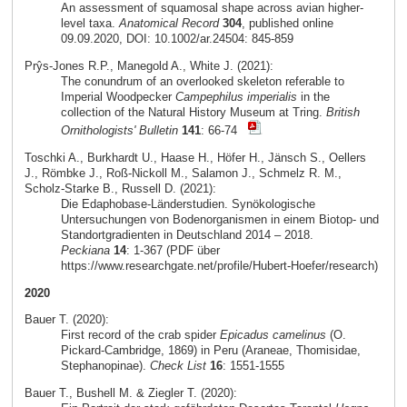
An assessment of squamosal shape across avian higher-
level taxa.
Anatomical Record
304
, published online
09.09.2020, DOI: 10.1002/ar.24504: 845-859
Prŷs-Jones R.P., Manegold A., White J. (2021):
The conundrum of an overlooked skeleton referable to
Imperial Woodpecker
Campephilus imperialis
in the
collection of the Natural History Museum at Tring.
British
Ornithologists' Bulletin
141
: 66-74
Toschki A., Burkhardt U., Haase H., Höfer H., Jänsch S., Oellers
J., Römbke J., Roß-Nickoll M., Salamon J., Schmelz R. M.,
Scholz-Starke B., Russell D. (2021):
Die Edaphobase-Länderstudien. Synökologische
Untersuchungen von Bodenorganismen in einem Biotop- und
Standortgradienten in Deutschland 2014 – 2018.
Peckiana
14
: 1-367 (PDF über
https://www.researchgate.net/profile/Hubert-Hoefer/research)
2020
Bauer T. (2020):
First record of the crab spider
Epicadus camelinus
(O.
Pickard-Cambridge, 1869) in Peru (Araneae, Thomisidae,
Stephanopinae).
Check List
16
: 1551-1555
Bauer T., Bushell M. & Ziegler T. (2020):