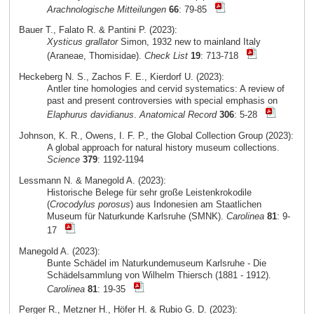
Arachnologische Mitteilungen
66
: 79-85
Bauer T., Falato R. & Pantini P. (2023):
Xysticus grallator
Simon, 1932 new to mainland Italy
(Araneae, Thomisidae).
Check List
19
: 713-718
Heckeberg N. S., Zachos F. E., Kierdorf U. (2023):
Antler tine homologies and cervid systematics: A review of
past and present controversies with special emphasis on
Elaphurus davidianus
.
Anatomical Record
306
: 5-28
Johnson, K. R., Owens, I. F. P., the Global Collection Group (2023):
A global approach for natural history museum collections.
Science
379
: 1192-1194
Lessmann N. & Manegold A. (2023):
Historische Belege für sehr große Leistenkrokodile
(
Crocodylus porosus
) aus Indonesien am Staatlichen
Museum für Naturkunde Karlsruhe (SMNK).
Carolinea
81
: 9-
17
Manegold A. (2023):
Bunte Schädel im Naturkundemuseum Karlsruhe - Die
Schädelsammlung von Wilhelm Thiersch (1881 - 1912).
Carolinea
81
: 19-35
Perger R., Metzner H., Höfer H. & Rubio G. D. (2023):