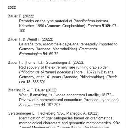
2022
Bauer T. (2022):
Remarks on the type material of
Poecilochroa loricata
Kritscher, 1996 (Araneae: Gnaphosidae).
Zootaxa
5169
: 97-
100
Bauer T. & Wendt I. (2022):
La araña toro,
Macrothele calpeiana
, repeatedly imported to
Germany (Araneae: Macrothelidae).
Fragmenta
Entomologica
54
: 69-72
Bauer T., Thorns H.J., Guttenberger J. (2022):
Rediscovery of the extremely rare running crab spider
Philodromus (Artanes) poecilus
(Thorell, 1872) in Bavaria,
Germany, after 141 years (Araneae, Philodromidae).
Check
List
18
: 583-591
Breitling R. & T. Bauer (2022):
What, if anything, is
Lycosa accentuata
Latreille, 1817? –
Review of a nomenclatural conundrum (Araneae: Lycosidae).
Zoosystema
44
: 197-207
Gerstenberger L., Heckeberg N.S., Manegold A. (2022):
Identification of tiger subspecies based on craniometrics,
morphological characters and geometric morphometrics.
95th
Annual Meeting of the German Society for Mammalian