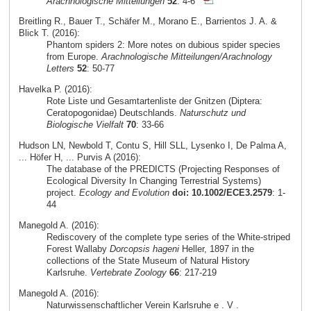
Arachnologische Mitteilungen
52
: 4-6
Breitling R., Bauer T., Schäfer M., Morano E., Barrientos J. A. &
Blick T. (2016):
Phantom spiders 2: More notes on dubious spider species
from Europe.
Arachnologische Mitteilungen/Arachnology
Letters
52
: 50-77
Havelka P. (2016):
Rote Liste und Gesamtartenliste der Gnitzen (Diptera:
Ceratopogonidae) Deutschlands.
Naturschutz und
Biologische Vielfalt
70
: 33-66
Hudson LN, Newbold T, Contu S, Hill SLL, Lysenko I, De Palma A,
... Höfer H, ... Purvis A (2016):
The database of the PREDICTS (Projecting Responses of
Ecological Diversity In Changing Terrestrial Systems)
project.
Ecology and Evolution
doi: 10.1002/ECE3.2579
: 1-
44
Manegold A. (2016):
Rediscovery of the complete type series of the White-striped
Forest Wallaby
Dorcopsis hageni
Heller, 1897 in the
collections of the State Museum of Natural History
Karlsruhe.
Vertebrate Zoology
66
: 217-219
Manegold A. (2016):
Naturwissenschaftlicher Verein Karlsruhe e . V .