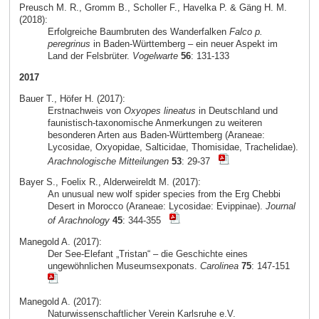
Preusch M. R., Gromm B., Scholler F., Havelka P. & Gäng H. M.
(2018):
Erfolgreiche Baumbruten des Wanderfalken
Falco p.
peregrinus
in Baden-Württemberg – ein neuer Aspekt im
Land der Felsbrüter.
Vogelwarte
56
: 131-133
2017
Bauer T., Höfer H. (2017):
Erstnachweis von
Oxyopes lineatus
in Deutschland und
faunistisch-taxonomische Anmerkungen zu weiteren
besonderen Arten aus Baden-Württemberg (Araneae:
Lycosidae, Oxyopidae, Salticidae, Thomisidae, Trachelidae).
Arachnologische Mitteilungen
53
: 29-37
Bayer S., Foelix R., Alderweireldt M. (2017):
An unusual new wolf spider species from the Erg Chebbi
Desert in Morocco (Araneae: Lycosidae: Evippinae).
Journal
of Arachnology
45
: 344-355
Manegold A. (2017):
Der See-Elefant „Tristan“ – die Geschichte eines
ungewöhnlichen Museumsexponats.
Carolinea
75
: 147-151
Manegold A. (2017):
Naturwissenschaftlicher Verein Karlsruhe e.V.