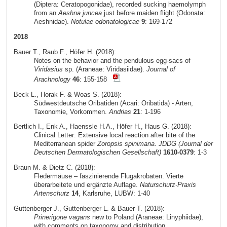
(Diptera: Ceratopogonidae), recorded sucking haemolymph
from an
Aeshna juncea
just before maiden flight (Odonata:
Aeshnidae).
Notulae odonatologicae
9
: 169-172
2018
Bauer T., Raub F., Höfer H. (2018):
Notes on the behavior and the pendulous egg-sacs of
Viridasius
sp. (Araneae: Viridasiidae).
Journal of
Arachnology
46
: 155-158
Beck L., Horak F. & Woas S. (2018):
Südwestdeutsche Oribatiden (Acari: Oribatida) - Arten,
Taxonomie, Vorkommen.
Andrias
21
: 1-196
Bertlich I., Enk A., Haenssle H.A., Höfer H., Haus G. (2018):
Clinical Letter: Extensive local reaction after bite of the
Mediterranean spider
Zoropsis spinimana
.
JDDG (Journal der
Deutschen Dermatologischen Gesellschaft)
1610-0379
: 1-3
Braun M. & Dietz C. (2018):
Fledermäuse – faszinierende Flugakrobaten. Vierte
überarbeitete und ergänzte Auflage.
Naturschutz-Praxis
Artenschutz
14
, Karlsruhe, LUBW: 1-40
Guttenberger J., Guttenberger L. & Bauer T. (2018):
Prinerigone vagans
new to Poland (Araneae: Linyphiidae),
with comments on taxonomy and distribution.