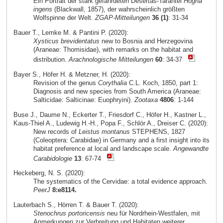
Ein Portrait der stark gefährdeten Desertas-Tarantel
Hogna
ingens
(Blackwall, 1857), der wahrscheinlich größten
Wolfspinne der Welt.
ZGAP-Mitteilungen
36 (1)
: 31-34
Bauer T., Lemke M. & Pantini P. (2020):
Xysticus brevidentatus
new to Bosnia and Herzegovina
(Araneae: Thomisidae), with remarks on the habitat and
distribution.
Arachnologische Mitteilungen
60
: 34-37
Bayer S., Höfer H. & Metzner, H. (2020):
Revision of the genus
Corythalia
C.L. Koch, 1850, part 1:
Diagnosis and new species from South America (Araneae:
Salticidae: Salticinae: Euophryini).
Zootaxa
4806
: 1-144
Buse J., Daume N., Eckerter T., Friesdorf C., Höfer H., Kastner L.,
Kaus-Thiel A., Ludewig H.-H., Popa F., Schlör A., Dreiser C. (2020):
New records of
Leistus montanus
STEPHENS, 1827
(Coleoptera: Carabidae) in Germany and a first insight into its
habitat preference at local and landscape scale.
Angewandte
Carabidologie
13
: 67-74
Heckeberg, N. S. (2020):
The systematics of the Cervidae: a total evidence approach.
PeerJ
8:e8114.
Lauterbach S., Hörren T. & Bauer T. (2020):
Stenochrus portoricensis
neu für Nordrhein-Westfalen, mit
Anmerkungen zur Verbreitung und Habitaten weiterer