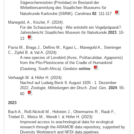
Sägerochenrostren (Pristidae) im Bestand der
Wirbeltiersammlung des Staatlichen Museums für
Naturkunde Karlsruhe (SMNK).
Carolinea
82
: 111-117
Manegold, A., Kiszler, F. (2024):
Für die Schausammlung - Wie entsteht ein Vogelpräparat?.
Jahresbericht Staatliches Museum für Naturkunde
2023
: 10-
13
Pavia M., Braga J., Delfino M., Kgasi L., Manegold A., Steininger
C., Zipfel B. & Val A. (2024):
A new species of Lovebird (Aves, Psittaculidae,
Agapornis
)
from the Plio-Pleistocene of the Cradle of Humankind
(Gauteng, South Africa).
Geobios
online
Verhaagh M. & Höfer H. (2024):
Nachruf auf Ludwig Beck 9. August 1935 - 1. Dezember
2022.
Zoologie, Mitteilungen der Dtsch. Zool. Ges.
2024
: 55-
60
2023
Bach A., Roß-Nickoll M., Holstein J., Ottermanns R., Raub F.,
Triebel D., Weiss M., Wendt I. & Höfer H. (2023):
Improved access to arachnological data for ecological
research through the ARAMOB data repository, supported by
Diversity Workbench and NFDI data pipelines.