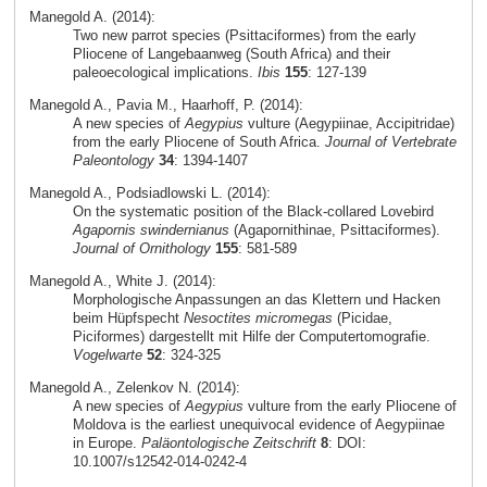
Manegold A. (2014):
Two new parrot species (Psittaciformes) from the early
Pliocene of Langebaanweg (South Africa) and their
paleoecological implications.
Ibis
155
: 127-139
Manegold A., Pavia M., Haarhoff, P. (2014):
A new species of
Aegypius
vulture (Aegypiinae, Accipitridae)
from the early Pliocene of South Africa.
Journal of Vertebrate
Paleontology
34
: 1394-1407
Manegold A., Podsiadlowski L. (2014):
On the systematic position of the Black-collared Lovebird
Agapornis swindernianus
(Agapornithinae, Psittaciformes).
Journal of Ornithology
155
: 581-589
Manegold A., White J. (2014):
Morphologische Anpassungen an das Klettern und Hacken
beim Hüpfspecht
Nesoctites micromegas
(Picidae,
Piciformes) dargestellt mit Hilfe der Computertomografie.
Vogelwarte
52
: 324-325
Manegold A., Zelenkov N. (2014):
A new species of
Aegypius
vulture from the early Pliocene of
Moldova is the earliest unequivocal evidence of Aegypiinae
in Europe.
Paläontologische Zeitschrift
8
: DOI:
10.1007/s12542-014-0242-4