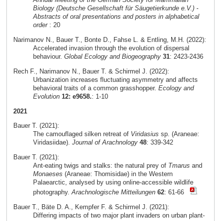
Biology (Deutsche Gesellschaft für Säugetierkunde e.V.) -
Abstracts of oral presentations and posters in alphabetical
order
: 20
Narimanov N., Bauer T., Bonte D., Fahse L. & Entling, M.H. (2022):
Accelerated invasion through the evolution of dispersal
behaviour.
Global Ecology and Biogeography
31
: 2423-2436
Rech F., Narimanov N., Bauer T. & Schirmel J. (2022):
Urbanization increases fluctuating asymmetry and affects
behavioral traits of a common grasshopper.
Ecology and
Evolution
12: e9658.
: 1-10
2021
Bauer T. (2021):
The camouflaged silken retreat of
Viridasius
sp. (Araneae:
Viridasiidae).
Journal of Arachnology
48
: 339-342
Bauer T. (2021):
Ant-eating twigs and stalks: the natural prey of
Tmarus
and
Monaeses
(Araneae: Thomisidae) in the Western
Palaearctic, analysed by using online-accessible wildlife
photography.
Arachnologische Mitteilungen
62
: 61-66
Bauer T., Bäte D. A., Kempfer F. & Schirmel J. (2021):
Differing impacts of two major plant invaders on urban plant-