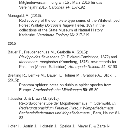
Mitgliederversammlung am 15 . März 2016 für das
Vereinsjahr 2015.
Carolinea
74
: 167-192
Manegold, A. (2016):
Rediscovery of the complete type series of the White-striped
Forest Wallaby
Dorcopsis hageni
Heller, 1897 in the
collections of the State Museum of Natural History
Karlsruhe.
Vertebrate Zoology
66
: 217-219
2015
Bauer T., Freudenschuss M., Grabolle A. (2015):
Plexippoides flavescens
(O. Pickard-Cambridge, 1872) and
Menemerus marginatus
(Kroneberg, 1875), new records for
Pakistan (Aranei: Salticidae).
Arthropoda Selecta
24
: 87-90
Breitling R., Lemke M., Bauer T., Hohner M., Grabolle A., Blick T.
(2015):
Phantom spiders: notes on dubious spider species from
Europe.
Arachnologische Mitteilungen
50
: 65-80
Häussler U. & Braun M. (2015):
Rekordwochenstube der Mopsfledermaus im Odenwald.
In:
Regierungspräsidium Freiburg (Hrsg.): Wimperfledermaus,
Bechsteinfledermaus und Mopsfledermaus
, Bern, Haupt: 81-
83
Höfer H., Astrin J., Holstein J., Spelda J., Meyer F. & Zarte N.