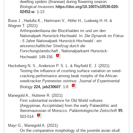
dwelling spiders (Araneae) during flowering season.
Biological Invasions
https://doi.org/10.1007/s10530-020-
02452-w
: 1-13
Buse J., Hadulla K., Hartmann V., Höfer H., Ludewig H.-H. &
Wagner T. (2021):
Arthropodenfauna der Blockhalden im und um den
Nationalpark Hunsrück-Hochwald.
In: Die Dynamik im Fokus
- 5 Jahre Nationalpark Hunsrück-Hochwald - ein
wissenschaftlicher Streifzug durch die
Forschungslandschaft
, Nationalparkamt Hunsrück-
Hochwald: 149-156
Heckeberg N. S., Anderson P. S. L. & Rayfield E. J. (2021):
Testing the influence of crushing surface variation on seed-
cracking performance among beak morphs of the African
seedcracker
Pyrenestes ostrinus
.
Journal of Experimental
Biology
224, jeb230607
: 1-8
Manegold A., Hutterer R. (2021):
First substantial evidence for Old World vultures
(Aegypiinae, Accipitridae) from the early Palaeolithic and
Iberomaurusian of Morocco.
Paläontologische Zeitschrift
95
:
503-514
Mayr G., Manegold A. (2021):
On the comparative morphology of the juvenile avian skull: