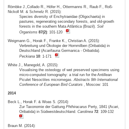
Römbke J.,Collado R., Höfer H., Ottermanns R., Raub F., Roß-
Nickoll M. & Schmelz R. (2015):
Species diversity of Enchytraeidae (Oligochaeta) in
pastures, regenerating secondary forests, and old-growth
forests in the southern Mata Atlântica (Brazil).
Soil
Organisms
87(2)
: 101-120
Weigmann G., Horak F., Franke K., Christian A. (2015):
Verbreitung und Ökologie der Hornmilben (Oribatida) in
Deutschland (Acarifauna Germanica - Oribatida).
Peckiana
10
: 1-171
White J., Manegold, A. (2015):
Visualising the osteology of wet preserved specimens using
micro-computed tomography: a trial run for the Antillean
Piculet Nesoctites micromegas.
Abstracts 9th International
Conference of European Bird Curators
, Moscow: 101
2014
Beck L., Horak F. & Woas S. (2014):
Zur Taxonomie der Gattung
Phthiracarus
Perty, 1841 (Acari,
Oribatida) in Südwestdeutschland.
Carolinea
72
: 109-132
Braun M. (2014):