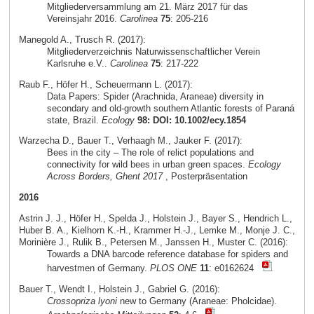
Mitgliederversammlung am 21. März 2017 für das
Vereinsjahr 2016.
Carolinea
75
: 205-216
Manegold A., Trusch R. (2017):
Mitgliederverzeichnis Naturwissenschaftlicher Verein
Karlsruhe e.V..
Carolinea
75
: 217-222
Raub F., Höfer H., Scheuermann L. (2017):
Data Papers: Spider (Arachnida, Araneae) diversity in
secondary and old-growth southern Atlantic forests of Paraná
state, Brazil.
Ecology
98: DOI: 10.1002/ecy.1854
Warzecha D., Bauer T., Verhaagh M., Jauker F. (2017):
Bees in the city – The role of relict populations and
connectivity for wild bees in urban green spaces.
Ecology
Across Borders, Ghent 2017
, Posterpräsentation
2016
Astrin J. J., Höfer H., Spelda J., Holstein J., Bayer S., Hendrich L.,
Huber B. A., Kielhorn K.-H., Krammer H.-J., Lemke M., Monje J. C.,
Morinière J., Rulik B., Petersen M., Janssen H., Muster C. (2016):
Towards a DNA barcode reference database for spiders and
harvestmen of Germany.
PLOS ONE
11
: e0162624
Bauer T., Wendt I., Holstein J., Gabriel G. (2016):
Crossopriza lyoni
new to Germany (Araneae: Pholcidae).