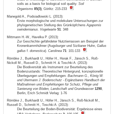
soils as a basis for biological soil quality.
Soil
Organisms
85(3)
, Görlitz: 215-233
Manegold A., Podsiadlowski L. (2013):
Erste morphologische und molekulare Untersuchungen zur
phylogenetischen Stellung des Grünköpfchens
Agapornis
swindernianus
.
Vogelwarte
51
: 348
Mittmann H.-W., Havelka P. (2013):
Zur Geschichte gefährdeter Nutztierrassen am Beispiel der
Kronenkammhühner (Augsburger und Sizilianer Huhn,
Gallus
gallus
f.
domestica
).
Carolinea
71
: 101-133
Römbke J., Burkhardt U., Höfer H., Horak F., Jänsch S., Roß-
Nickoll M., Russell D., Schmitt H. & Toschki A. (2013):
Die Biodiversität als Instrument zur Beurteilung des
Bodenzustands: Theoretischer Hintergrund, konzeptionelle
Überlegungen und Empfehlungen.
Bachmann G., König W.
und Utermann J. Bodenschutz - Ergänzbares Handbuch der
Maßnahmen und Empfehlungen für Schutz, Pflege und
Sanierung von Böden, Landschaft und Grundwasser
1290
,
Berlin, Erich Schmidt Verlag: 1-76
Römbke J., Burkhardt U., Höfer H., Jänsch S., Roß-Nickoll M.,
Russell D., Schmitt H., Toschki A. (2013):
Die Beurteilung der Boden-Biodiversität: Ergebnisse eines