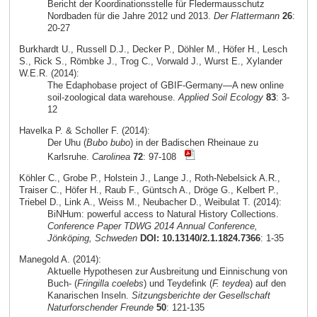
Bericht der Koordinationsstelle für Fledermausschutz
Nordbaden für die Jahre 2012 und 2013.
Der Flattermann
26
:
20-27
Burkhardt U., Russell D.J., Decker P., Döhler M., Höfer H., Lesch
S., Rick S., Römbke J., Trog C., Vorwald J., Wurst E., Xylander
W.E.R. (2014):
The Edaphobase project of GBIF-Germany—A new online
soil-zoological data warehouse.
Applied Soil Ecology
83
: 3-
12
Havelka P. & Scholler F. (2014):
Der Uhu (
Bubo bubo
) in der Badischen Rheinaue zu
Karlsruhe.
Carolinea
72
: 97-108
Köhler C., Grobe P., Holstein J., Lange J., Roth-Nebelsick A.R.,
Traiser C., Höfer H., Raub F., Güntsch A., Dröge G., Kelbert P.,
Triebel D., Link A., Weiss M., Neubacher D., Weibulat T. (2014):
BiNHum: powerful access to Natural History Collections.
Conference Paper TDWG 2014 Annual Conference,
Jönköping, Schweden
DOI: 10.13140/2.1.1824.7366
: 1-35
Manegold A. (2014):
Aktuelle Hypothesen zur Ausbreitung und Einnischung von
Buch- (
Fringilla coelebs
) und Teydefink (
F. teydea
) auf den
Kanarischen Inseln.
Sitzungsberichte der Gesellschaft
Naturforschender Freunde
50
: 121-135