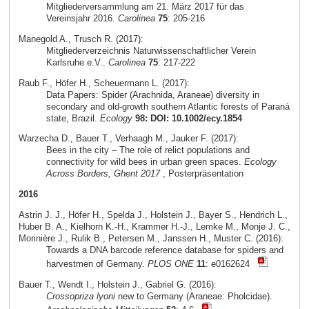
Mitgliederversammlung am 21. März 2017 für das
Vereinsjahr 2016.
Carolinea
75
: 205-216
Manegold A., Trusch R. (2017):
Mitgliederverzeichnis Naturwissenschaftlicher Verein
Karlsruhe e.V..
Carolinea
75
: 217-222
Raub F., Höfer H., Scheuermann L. (2017):
Data Papers: Spider (Arachnida, Araneae) diversity in
secondary and old-growth southern Atlantic forests of Paraná
state, Brazil.
Ecology
98: DOI: 10.1002/ecy.1854
Warzecha D., Bauer T., Verhaagh M., Jauker F. (2017):
Bees in the city – The role of relict populations and
connectivity for wild bees in urban green spaces.
Ecology
Across Borders, Ghent 2017
, Posterpräsentation
2016
Astrin J. J., Höfer H., Spelda J., Holstein J., Bayer S., Hendrich L.,
Huber B. A., Kielhorn K.-H., Krammer H.-J., Lemke M., Monje J. C.,
Morinière J., Rulik B., Petersen M., Janssen H., Muster C. (2016):
Towards a DNA barcode reference database for spiders and
harvestmen of Germany.
PLOS ONE
11
: e0162624
Bauer T., Wendt I., Holstein J., Gabriel G. (2016):
Crossopriza lyoni
new to Germany (Araneae: Pholcidae).