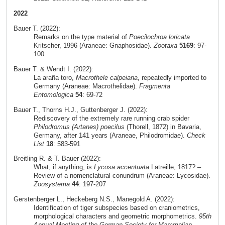
2022
Bauer T. (2022):
Remarks on the type material of
Poecilochroa loricata
Kritscher, 1996 (Araneae: Gnaphosidae).
Zootaxa
5169
: 97-
100
Bauer T. & Wendt I. (2022):
La araña toro,
Macrothele calpeiana
, repeatedly imported to
Germany (Araneae: Macrothelidae).
Fragmenta
Entomologica
54
: 69-72
Bauer T., Thorns H.J., Guttenberger J. (2022):
Rediscovery of the extremely rare running crab spider
Philodromus (Artanes) poecilus
(Thorell, 1872) in Bavaria,
Germany, after 141 years (Araneae, Philodromidae).
Check
List
18
: 583-591
Breitling R. & T. Bauer (2022):
What, if anything, is
Lycosa accentuata
Latreille, 1817? –
Review of a nomenclatural conundrum (Araneae: Lycosidae).
Zoosystema
44
: 197-207
Gerstenberger L., Heckeberg N.S., Manegold A. (2022):
Identification of tiger subspecies based on craniometrics,
morphological characters and geometric morphometrics.
95th
Annual Meeting of the German Society for Mammalian