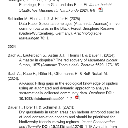
Eierkriege, Eier im Glas und das Ei im Ei.
Jahresbericht
Staatliches Museum für Naturkunde
2024
: 6-9
Schindler M.,Eberhardt J. & Höfer H. (2025):
Data Paper Spider assemblages (Arachnida: Araneae) in five
common pastures in the Black Forest Biosphere Reserve
(Baden-Württemberg, Germany).
Arachnologische
Mitteilungen
70
: 1
2024
Bach A., Lauterbach S., Astrin J.J., Thorns H. & Bauer T. (2024):
A master in disguise? The rediscovery of
Misumena bicolor
Simon, 1875 (Araneae: Thomisidae).
Zootaxa
5529
: 175-185
Bach A., Raub F., Höfer H., Ottermanns R. & Roß-Nickoll M.
(2024):
ARAapp: Filling gaps in the ecological knowledge of spiders
using an automated and dynamic approach to analyze
systematically collected community data.
Database
DOI:
10.1093/database/baae004
: 1-7
Bauer T., Höfer H. & Schirmel J. (2024):
Dry grasslands in urban areas can harbour arthropod species
of local conservation concern and should be prioritised for
biodiversity-friendly mowing regimes.
Insect Conservation
and Diversity
DOI: 10.1111/icad.12746
: 1-15 Available from: