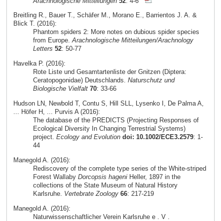
Arachnologische Mitteilungen
52
: 4-6
Breitling R., Bauer T., Schäfer M., Morano E., Barrientos J. A. &
Blick T. (2016):
Phantom spiders 2: More notes on dubious spider species
from Europe.
Arachnologische Mitteilungen/Arachnology
Letters
52
: 50-77
Havelka P. (2016):
Rote Liste und Gesamtartenliste der Gnitzen (Diptera:
Ceratopogonidae) Deutschlands.
Naturschutz und
Biologische Vielfalt
70
: 33-66
Hudson LN, Newbold T, Contu S, Hill SLL, Lysenko I, De Palma A,
... Höfer H, ... Purvis A (2016):
The database of the PREDICTS (Projecting Responses of
Ecological Diversity In Changing Terrestrial Systems)
project.
Ecology and Evolution
doi: 10.1002/ECE3.2579
: 1-
44
Manegold A. (2016):
Rediscovery of the complete type series of the White-striped
Forest Wallaby
Dorcopsis hageni
Heller, 1897 in the
collections of the State Museum of Natural History
Karlsruhe.
Vertebrate Zoology
66
: 217-219
Manegold A. (2016):
Naturwissenschaftlicher Verein Karlsruhe e . V .