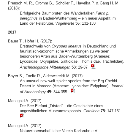
Preusch M. R., Gromm B., Scholler F., Havelka P. & Gäng H. M.
(2018):
Erfolgreiche Baumbruten des Wanderfalken
Falco p.
peregrinus
in Baden-Württemberg – ein neuer Aspekt im
Land der Felsbrüter.
Vogelwarte
56
: 131-133
2017
Bauer T., Höfer H. (2017):
Erstnachweis von
Oxyopes lineatus
in Deutschland und
faunistisch-taxonomische Anmerkungen zu weiteren
besonderen Arten aus Baden-Württemberg (Araneae:
Lycosidae, Oxyopidae, Salticidae, Thomisidae, Trachelidae).
Arachnologische Mitteilungen
53
: 29-37
Bayer S., Foelix R., Alderweireldt M. (2017):
An unusual new wolf spider species from the Erg Chebbi
Desert in Morocco (Araneae: Lycosidae: Evippinae).
Journal
of Arachnology
45
: 344-355
Manegold A. (2017):
Der See-Elefant „Tristan“ – die Geschichte eines
ungewöhnlichen Museumsexponats.
Carolinea
75
: 147-151
Manegold A. (2017):
Naturwissenschaftlicher Verein Karlsruhe e.V.