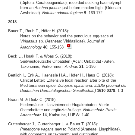
(Diptera: Ceratopogonidae), recorded sucking haemolymph
from an
Aeshna juncea
just before maiden flight (Odonata:
Aeshnidae).
Notulae odonatologicae
9
: 169-172
2018
Bauer T., Raub F., Höfer H. (2018):
Notes on the behavior and the pendulous egg-sacs of
Viridasius
sp. (Araneae: Viridasiidae).
Journal of
Arachnology
46
: 155-158
Beck L., Horak F. & Woas S. (2018):
Südwestdeutsche Oribatiden (Acari: Oribatida) - Arten,
Taxonomie, Vorkommen.
Andrias
21
: 1-196
Bertlich I., Enk A., Haenssle H.A., Höfer H., Haus G. (2018):
Clinical Letter: Extensive local reaction after bite of the
Mediterranean spider
Zoropsis spinimana
.
JDDG (Journal der
Deutschen Dermatologischen Gesellschaft)
1610-0379
: 1-3
Braun M. & Dietz C. (2018):
Fledermäuse – faszinierende Flugakrobaten. Vierte
überarbeitete und ergänzte Auflage.
Naturschutz-Praxis
Artenschutz
14
, Karlsruhe, LUBW: 1-40
Guttenberger J., Guttenberger L. & Bauer T. (2018):
Prinerigone vagans
new to Poland (Araneae: Linyphiidae),
with comments on taxonomy and distribution.