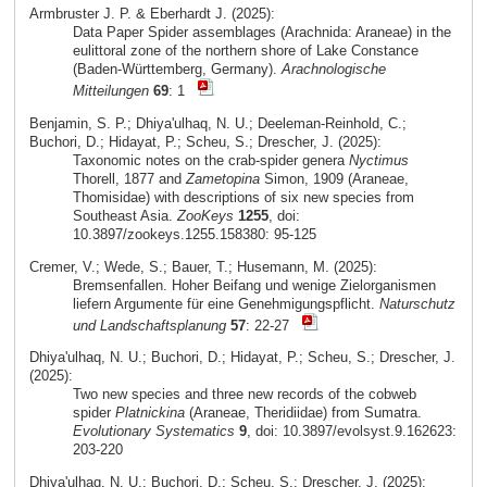
Armbruster J. P. & Eberhardt J. (2025):
Data Paper Spider assemblages (Arachnida: Araneae) in the
eulittoral zone of the northern shore of Lake Constance
(Baden-Württemberg, Germany).
Arachnologische
Mitteilungen
69
: 1
Benjamin, S. P.; Dhiya'ulhaq, N. U.; Deeleman-Reinhold, C.;
Buchori, D.; Hidayat, P.; Scheu, S.; Drescher, J. (2025):
Taxonomic notes on the crab-spider genera
Nyctimus
Thorell, 1877 and
Zametopina
Simon, 1909 (Araneae,
Thomisidae) with descriptions of six new species from
Southeast Asia.
ZooKeys
1255
, doi:
10.3897/zookeys.1255.158380: 95-125
Cremer, V.; Wede, S.; Bauer, T.; Husemann, M. (2025):
Bremsenfallen. Hoher Beifang und wenige Zielorganismen
liefern Argumente für eine Genehmigungspflicht.
Naturschutz
und Landschaftsplanung
57
: 22-27
Dhiya'ulhaq, N. U.; Buchori, D.; Hidayat, P.; Scheu, S.; Drescher, J.
(2025):
Two new species and three new records of the cobweb
spider
Platnickina
(Araneae, Theridiidae) from Sumatra.
Evolutionary Systematics
9
, doi: 10.3897/evolsyst.9.162623:
203-220
Dhiya'ulhaq, N. U.; Buchori, D.; Scheu, S.; Drescher, J. (2025):