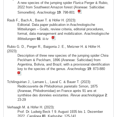
A new species of the jumping spider
Flurica
Perger & Rubio,
2022 from Southwest Amazon forest (Araneae: Salticidae:
Simonellini).
Arachnology
19
: 798-801
Raub F., Bach A., Bauer T. & Höfer H. (2023):
Editorial. Data paper publication in Arachnologische
Mitteilungen – Goals, review criteria, editorial procedures,
format, data management and mobilization.
Arachnologische
Mitteilungen
66
: iii-iv
Rubio G. D., Perger R., Baigorria J. E., Metzner H. & Höfer H.
(2023):
Description of three new species of the jumping spider
Chira
Peckham & Peckham, 1896 (Araneae: Salticidae) from
Argentina, Bolivia, and Brazil, with a provisional identification
key to the species of the genus.
Arachnology
19
: 873-880
Tchilinguirian J., Lamare L., Laval C. & Bauer T. (2023):
Redécouverte de
Philodromus parietalis
Simon, 1875
(Araneae, Philodromidae) en France après 91 ans et
synthèse des données existantes.
Revue arachnologique
2
:
23-29
Verhaagh M. & Höfer H. (2023):
Prof. Dr. Ludwig Beck † 9. August 1935 bis 1. Dezember
2022.
Carolinea
81
, Karlsruhe: 125-141