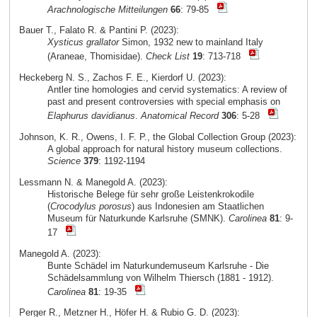
Arachnologische Mitteilungen
66
: 79-85
Bauer T., Falato R. & Pantini P. (2023):
Xysticus grallator
Simon, 1932 new to mainland Italy
(Araneae, Thomisidae).
Check List
19
: 713-718
Heckeberg N. S., Zachos F. E., Kierdorf U. (2023):
Antler tine homologies and cervid systematics: A review of
past and present controversies with special emphasis on
Elaphurus davidianus
.
Anatomical Record
306
: 5-28
Johnson, K. R., Owens, I. F. P., the Global Collection Group (2023):
A global approach for natural history museum collections.
Science
379
: 1192-1194
Lessmann N. & Manegold A. (2023):
Historische Belege für sehr große Leistenkrokodile
(
Crocodylus porosus
) aus Indonesien am Staatlichen
Museum für Naturkunde Karlsruhe (SMNK).
Carolinea
81
: 9-
17
Manegold A. (2023):
Bunte Schädel im Naturkundemuseum Karlsruhe - Die
Schädelsammlung von Wilhelm Thiersch (1881 - 1912).
Carolinea
81
: 19-35
Perger R., Metzner H., Höfer H. & Rubio G. D. (2023):