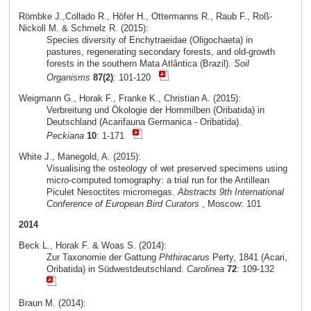
Römbke J.,Collado R., Höfer H., Ottermanns R., Raub F., Roß-
Nickoll M. & Schmelz R. (2015):
Species diversity of Enchytraeidae (Oligochaeta) in
pastures, regenerating secondary forests, and old-growth
forests in the southern Mata Atlântica (Brazil).
Soil
Organisms
87(2)
: 101-120
Weigmann G., Horak F., Franke K., Christian A. (2015):
Verbreitung und Ökologie der Hornmilben (Oribatida) in
Deutschland (Acarifauna Germanica - Oribatida).
Peckiana
10
: 1-171
White J., Manegold, A. (2015):
Visualising the osteology of wet preserved specimens using
micro-computed tomography: a trial run for the Antillean
Piculet Nesoctites micromegas.
Abstracts 9th International
Conference of European Bird Curators
, Moscow: 101
2014
Beck L., Horak F. & Woas S. (2014):
Zur Taxonomie der Gattung
Phthiracarus
Perty, 1841 (Acari,
Oribatida) in Südwestdeutschland.
Carolinea
72
: 109-132
Braun M. (2014):