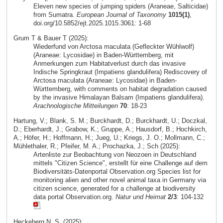
Eleven new species of jumping spiders (Araneae, Salticidae)
from Sumatra.
European Journal of Taxonomy
1015(1)
,
doi.org/10.5852/ejt.2025.1015.3061: 1-68
Grum T & Bauer T (2025):
Wiederfund von Arctosa maculata (Gefleckter Wühlwolf)
(Araneae: Lycosidae) in Baden-Württemberg, mit
Anmerkungen zum Habitatverlust durch das invasive
Indische Springkraut (Impatiens glandulifera) Rediscovery of
Arctosa maculata (Araneae: Lycosidae) in Baden-
Württemberg, with comments on habitat degradation caused
by the invasive Himalayan Balsam (Impatiens glandulifera).
Arachnologische Mitteilungen
70
: 18-23
Hartung, V.; Blank, S. M.; Burckhardt, D.; Burckhardt, U.; Doczkal,
D.; Eberhardt, J.; Grabow, K.; Gruppe, A.; Hausdorf, B.; Hochkirch,
A.; Höfer, H.; Hoffmann, H.; Jueg, U.; Kriegs, J. O.; Mollmann, C.;
Mühlethaler, R.; Pfeifer, M. A.; Prochazka, J.; Sch (2025):
Artenliste zur Beobachtung von Neozoen in Deutschland
mittels "Citizen Science", erstellt für eine Challenge auf dem
Biodiversitäts-Datenportal Observation.org Species list for
monitoring alien and other novel animal taxa in Germany via
citizen science, generated for a challenge at biodiversity
data portal Observation.org.
Natur und Heimat
2/3
: 104-132
Heckeberg N. S. (2025):