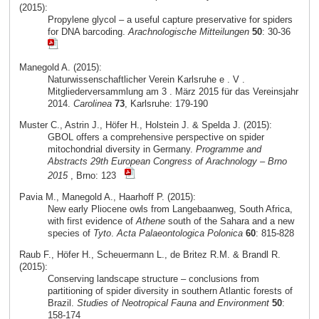
(2015):
Propylene glycol – a useful capture preservative for spiders
for DNA barcoding.
Arachnologische Mitteilungen
50
: 30-36
Manegold A. (2015):
Naturwissenschaftlicher Verein Karlsruhe e . V .
Mitgliederversammlung am 3 . März 2015 für das Vereinsjahr
2014.
Carolinea
73
, Karlsruhe: 179-190
Muster C., Astrin J., Höfer H., Holstein J. & Spelda J. (2015):
GBOL offers a comprehensive perspective on spider
mitochondrial diversity in Germany.
Programme and
Abstracts 29th European Congress of Arachnology – Brno
2015
, Brno: 123
Pavia M., Manegold A., Haarhoff P. (2015):
New early Pliocene owls from Langebaanweg, South Africa,
with first evidence of
Athene
south of the Sahara and a new
species of
Tyto
.
Acta Palaeontologica Polonica
60
: 815-828
Raub F., Höfer H., Scheuermann L., de Britez R.M. & Brandl R.
(2015):
Conserving landscape structure – conclusions from
partitioning of spider diversity in southern Atlantic forests of
Brazil.
Studies of Neotropical Fauna and Environment
50
:
158-174