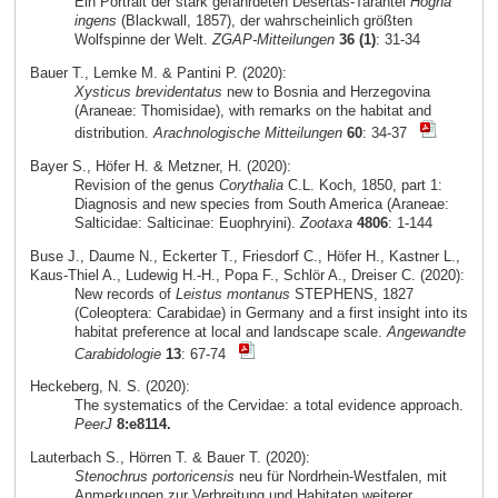
Ein Portrait der stark gefährdeten Desertas-Tarantel
Hogna
ingens
(Blackwall, 1857), der wahrscheinlich größten
Wolfspinne der Welt.
ZGAP-Mitteilungen
36 (1)
: 31-34
Bauer T., Lemke M. & Pantini P. (2020):
Xysticus brevidentatus
new to Bosnia and Herzegovina
(Araneae: Thomisidae), with remarks on the habitat and
distribution.
Arachnologische Mitteilungen
60
: 34-37
Bayer S., Höfer H. & Metzner, H. (2020):
Revision of the genus
Corythalia
C.L. Koch, 1850, part 1:
Diagnosis and new species from South America (Araneae:
Salticidae: Salticinae: Euophryini).
Zootaxa
4806
: 1-144
Buse J., Daume N., Eckerter T., Friesdorf C., Höfer H., Kastner L.,
Kaus-Thiel A., Ludewig H.-H., Popa F., Schlör A., Dreiser C. (2020):
New records of
Leistus montanus
STEPHENS, 1827
(Coleoptera: Carabidae) in Germany and a first insight into its
habitat preference at local and landscape scale.
Angewandte
Carabidologie
13
: 67-74
Heckeberg, N. S. (2020):
The systematics of the Cervidae: a total evidence approach.
PeerJ
8:e8114.
Lauterbach S., Hörren T. & Bauer T. (2020):
Stenochrus portoricensis
neu für Nordrhein-Westfalen, mit
Anmerkungen zur Verbreitung und Habitaten weiterer