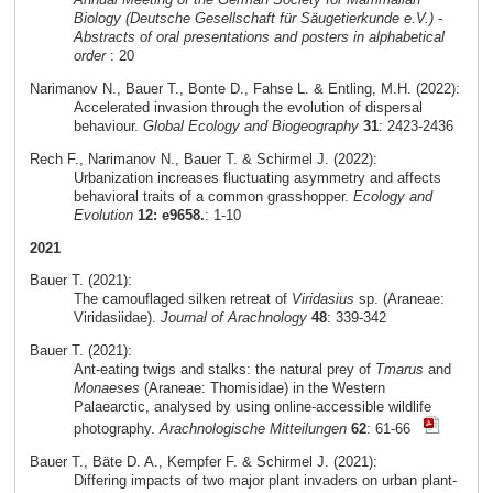
Biology (Deutsche Gesellschaft für Säugetierkunde e.V.) -
Abstracts of oral presentations and posters in alphabetical
order
: 20
Narimanov N., Bauer T., Bonte D., Fahse L. & Entling, M.H. (2022):
Accelerated invasion through the evolution of dispersal
behaviour.
Global Ecology and Biogeography
31
: 2423-2436
Rech F., Narimanov N., Bauer T. & Schirmel J. (2022):
Urbanization increases fluctuating asymmetry and affects
behavioral traits of a common grasshopper.
Ecology and
Evolution
12: e9658.
: 1-10
2021
Bauer T. (2021):
The camouflaged silken retreat of
Viridasius
sp. (Araneae:
Viridasiidae).
Journal of Arachnology
48
: 339-342
Bauer T. (2021):
Ant-eating twigs and stalks: the natural prey of
Tmarus
and
Monaeses
(Araneae: Thomisidae) in the Western
Palaearctic, analysed by using online-accessible wildlife
photography.
Arachnologische Mitteilungen
62
: 61-66
Bauer T., Bäte D. A., Kempfer F. & Schirmel J. (2021):
Differing impacts of two major plant invaders on urban plant-