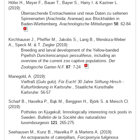
Höfer H., Meyer F., Bauer T., Bayer S., Harry I. & Kastner L.
(2019):
Überraschende Erstnachweise und neue Daten zu seltenen
Spinnenarten (Arachnida: Araneae) aus Blockhalden in
Baden-Württemberg.
Arachnologische Mitteilungen
58
: 62-84
Kirchhauser J., Pfeiffer M., Jakobs S., Lang B., Mendoza-Weber
A., Speck M. & T. Ziegler (2019):
Breeding and larval development of the Yellow-banded
Pipefish
Dunckerocampus pessuliferus
, including an
overview of the current zoo captive populations.
Der
Zoologische Garten N.F.
87
: 7-24
Manegold, A. (2019):
Vielfraß (
Gulo gulo
).
Für Euch! 30 Jahre Stiftung Hirsch -
Kulturförderung in Karlsruhe
, Staatliche Kunsthalle
Karlsruhe: 56-57
Scharf B., Havelka P., Bąk M., Berggren H., Björk S. & Meisch Cl.
(2019):
Potholes on Kjugekull, limnologically interesting rock pools in
Sweden.
Bulletin de la Société des naturalistes
luxembourgeois
121
: 265-275
Seehausen M., Kunz B., Havelka P. & Martens A. (2019):
An ectoparasite of caterpillars,
Forcipomyia fuliginosa