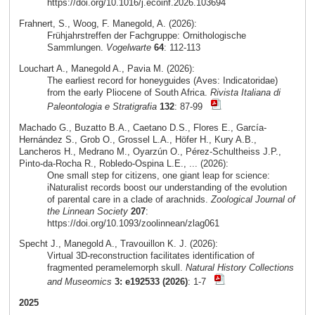
https://doi.org/10.1016/j.ecoinf.2026.103694
Frahnert, S., Woog, F. Manegold, A. (2026):
Frühjahrstreffen der Fachgruppe: Ornithologische
Sammlungen.
Vogelwarte
64
: 112-113
Louchart A., Manegold A., Pavia M. (2026):
The earliest record for honeyguides (Aves: Indicatoridae)
from the early Pliocene of South Africa.
Rivista Italiana di
Paleontologia e Stratigrafia
132
: 87-99
Machado G., Buzatto B.A., Caetano D.S., Flores E., García-
Hernández S., Grob O., Grossel L.A., Höfer H., Kury A.B.,
Lancheros H., Medrano M., Oyarzún O., Pérez-Schultheiss J.P.,
Pinto-da-Rocha R., Robledo-Ospina L.E., ... (2026):
One small step for citizens, one giant leap for science:
iNaturalist records boost our understanding of the evolution
of parental care in a clade of arachnids.
Zoological Journal of
the Linnean Society
207
:
https://doi.org/10.1093/zoolinnean/zlag061
Specht J., Manegold A., Travouillon K. J. (2026):
Virtual 3D-reconstruction facilitates identification of
fragmented peramelemorph skull.
Natural History Collections
and Museomics
3: e192533 (2026)
: 1-7
2025