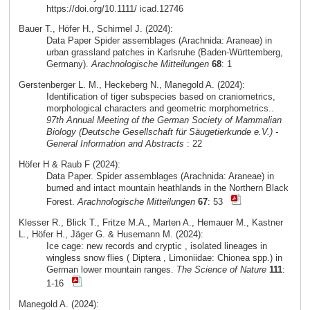
https://doi.org/10.1111/ icad.12746
Bauer T., Höfer H., Schirmel J. (2024):
Data Paper Spider assemblages (Arachnida: Araneae) in
urban grassland patches in Karlsruhe (Baden-Württemberg,
Germany).
Arachnologische Mitteilungen
68
: 1
Gerstenberger L. M., Heckeberg N., Manegold A. (2024):
Identification of tiger subspecies based on craniometrics,
morphological characters and geometric morphometrics..
97th Annual Meeting of the German Society of Mammalian
Biology (Deutsche Gesellschaft für Säugetierkunde e.V.) -
General Information and Abstracts
: 22
Höfer H & Raub F (2024):
Data Paper. Spider assemblages (Arachnida: Araneae) in
burned and intact mountain heathlands in the Northern Black
Forest.
Arachnologische Mitteilungen
67
: 53
Klesser R., Blick T., Fritze M.A., Marten A., Hemauer M., Kastner
L., Höfer H., Jäger G. & Husemann M. (2024):
Ice cage: new records and cryptic , isolated lineages in
wingless snow flies ( Diptera , Limoniidae: Chionea spp.) in
German lower mountain ranges.
The Science of Nature
111
:
1-16
Manegold A. (2024):