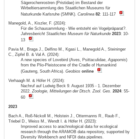
Sägerochenrostren (Pristidae) im Bestand der
Wirbeltiersammlung des Staatlichen Museums für
Naturkunde Karlsruhe (SMNK).
Carolinea
82
: 111-117
Manegold, A., Kiszler, F. (2024):
Für die Schausammlung - Wie entsteht ein Vogelpräparat?.
Jahresbericht Staatliches Museum für Naturkunde
2023
: 10-
13
Pavia M., Braga J., Delfino M., Kgasi L., Manegold A., Steininger
C., Zipfel B. & Val A. (2024):
A new species of Lovebird (Aves, Psittaculidae,
Agapornis
)
from the Plio-Pleistocene of the Cradle of Humankind
(Gauteng, South Africa).
Geobios
online
Verhaagh M. & Höfer H. (2024):
Nachruf auf Ludwig Beck 9. August 1935 - 1. Dezember
2022.
Zoologie, Mitteilungen der Dtsch. Zool. Ges.
2024
: 55-
60
2023
Bach A., Roß-Nickoll M., Holstein J., Ottermanns R., Raub F.,
Triebel D., Weiss M., Wendt I. & Höfer H. (2023):
Improved access to arachnological data for ecological
research through the ARAMOB data repository, supported by
Diversity Workbench and NFDI data pipelines.