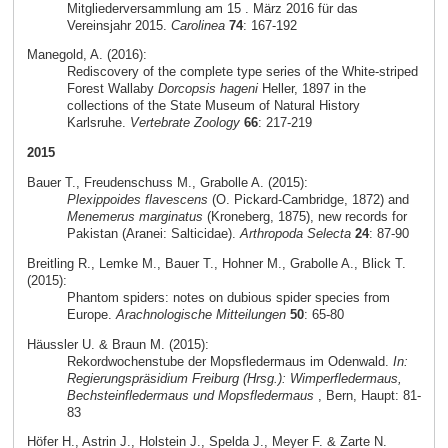
Mitgliederversammlung am 15 . März 2016 für das
Vereinsjahr 2015.
Carolinea
74
: 167-192
Manegold, A. (2016):
Rediscovery of the complete type series of the White-striped
Forest Wallaby
Dorcopsis hageni
Heller, 1897 in the
collections of the State Museum of Natural History
Karlsruhe.
Vertebrate Zoology
66
: 217-219
2015
Bauer T., Freudenschuss M., Grabolle A. (2015):
Plexippoides flavescens
(O. Pickard-Cambridge, 1872) and
Menemerus marginatus
(Kroneberg, 1875), new records for
Pakistan (Aranei: Salticidae).
Arthropoda Selecta
24
: 87-90
Breitling R., Lemke M., Bauer T., Hohner M., Grabolle A., Blick T.
(2015):
Phantom spiders: notes on dubious spider species from
Europe.
Arachnologische Mitteilungen
50
: 65-80
Häussler U. & Braun M. (2015):
Rekordwochenstube der Mopsfledermaus im Odenwald.
In:
Regierungspräsidium Freiburg (Hrsg.): Wimperfledermaus,
Bechsteinfledermaus und Mopsfledermaus
, Bern, Haupt: 81-
83
Höfer H., Astrin J., Holstein J., Spelda J., Meyer F. & Zarte N.