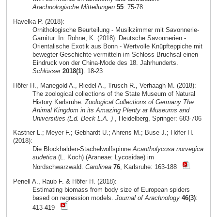
Arachnologische Mitteilungen
55
: 75-78
Havelka P. (2018):
Ornithologische Beurteilung - Musikzimmer mit Savonnerie-
Garnitur. In: Rohne, K. (2018): Deutsche Savonnerien -
Orientalische Exotik aus Bonn - Wertvolle Knüpfteppiche mit
bewegter Geschichte vermitteln im Schloss Bruchsal einen
Eindruck von der China-Mode des 18. Jahrhunderts.
Schlösser
2018(1)
: 18-23
Höfer H., Manegold A., Riedel A., Trusch R., Verhaagh M. (2018):
The zoological collections of the State Museum of Natural
History Karlsruhe.
Zoological Collections of Germany The
Animal Kingdom in its Amazing Plenty at Museums and
Universities (Ed. Beck L.A. )
, Heidelberg, Springer: 683-706
Kastner L.; Meyer F.; Gebhardt U.; Ahrens M.; Buse J.; Höfer H.
(2018):
Die Blockhalden-Stachelwolfspinne
Acantholycosa norvegica
sudetica
(L. Koch) (Araneae: Lycosidae) im
Nordschwarzwald.
Carolinea
76
, Karlsruhe: 163-188
Penell A., Raub F. & Höfer H. (2018):
Estimating biomass from body size of European spiders
based on regression models.
Journal of Arachnology
46(3)
:
413-419