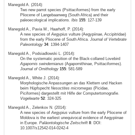
Manegold A. (2014):
Two new parrot species (Psittaciformes) from the early
Pliocene of Langebaanweg (South Africa) and their
paleoecological implications.
Ibis
155
: 127-139
Manegold A., Pavia M., Haarhoff, P. (2014):
A new species of
Aegypius
vulture (Aegypiinae, Accipitridae)
from the early Pliocene of South Africa.
Journal of Vertebrate
Paleontology
34
: 1394-1407
Manegold A., Podsiadlowski L. (2014):
On the systematic position of the Black-collared Lovebird
Agapornis swindernianus
(Agapornithinae, Psittaciformes).
Journal of Ornithology
155
: 581-589
Manegold A., White J. (2014):
Morphologische Anpassungen an das Klettern und Hacken
beim Hüpfspecht
Nesoctites micromegas
(Picidae,
Piciformes) dargestellt mit Hilfe der Computertomografie.
Vogelwarte
52
: 324-325
Manegold A., Zelenkov N. (2014):
A new species of
Aegypius
vulture from the early Pliocene of
Moldova is the earliest unequivocal evidence of Aegypiinae
in Europe.
Paläontologische Zeitschrift
8
: DOI:
10.1007/s12542-014-0242-4