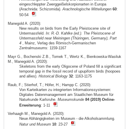
eingeschleppter Zwerggeißelskorpionarten in Europa
(Arachnida: Schizomida).
Arachnologische Mitteilungen
60
:
50-54
Manegold A. (2020):
New results on birds from the Early Pleistocene site of
Untermassfeld.
In: R.-D. Kahlke (ed.). The Pleistocene of
Untermassfeld near Meiningen (Thüringen, Germany), Part
4
, Mainz, Verlag des Römisch-Germanischen
Zentralmuseums: 1159-1167
Mayr G., Bochenski Z.B., Tomek T., Wertz K., Bienkowska-Wasiluk
M., Manegold A. (2020):
Skeletons from the early Oligocene of Poland fill a significant
temporal gap in the fossil record of upupiform birds (hoopoes
and allies).
Historical Biology
32
: 1163-1175
Raub, F.; Stierhof, T.; Höfer, H.; Hampp C. (2020):
Von Karteikarten zu integrierten Informationssystemen:
Digitales Datenmanagement am Staatlichen Museum für
Naturkunde Karlsruhe.
Museumskunde
84 (2019) Online-
Erweiterung
: 1-11
Verhaagh M., Manegold A. (2020):
Neue Abhängigkeiten im Museum - die Alkoholsammlung.
Natur und Museum
10
: 23-27