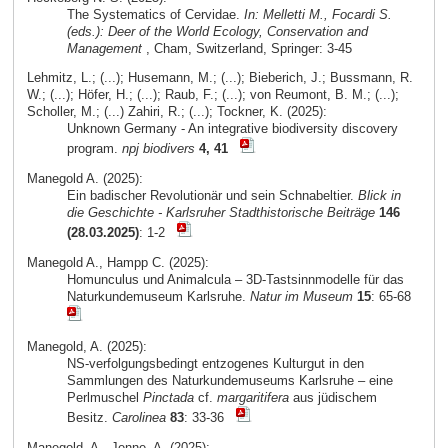
The Systematics of Cervidae.
In: Melletti M., Focardi S.
(eds.): Deer of the World Ecology, Conservation and
Management
, Cham, Switzerland, Springer: 3-45
Lehmitz, L.; (...); Husemann, M.; (...); Bieberich, J.; Bussmann, R.
W.; (...); Höfer, H.; (...); Raub, F.; (...); von Reumont, B. M.; (...);
Scholler, M.; (...) Zahiri, R.; (...); Tockner, K. (2025):
Unknown Germany - An integrative biodiversity discovery
program.
npj biodivers
4, 41
Manegold A. (2025):
Ein badischer Revolutionär und sein Schnabeltier.
Blick in
die Geschichte - Karlsruher Stadthistorische Beiträge
146
(28.03.2025)
: 1-2
Manegold A., Hampp C. (2025):
Homunculus und Animalcula – 3D-Tastsinnmodelle für das
Naturkundemuseum Karlsruhe.
Natur im Museum
15
: 65-68
Manegold, A. (2025):
NS-verfolgungsbedingt entzogenes Kulturgut in den
Sammlungen des Naturkundemuseums Karlsruhe – eine
Perlmuschel
Pinctada
cf.
margaritifera
aus jüdischem
Besitz.
Carolinea
83
: 33-36
Manegold, A., Jenne, A. (2025):