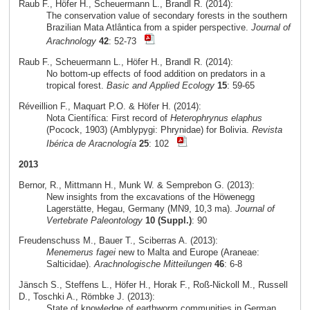
Raub F., Höfer H., Scheuermann L., Brandl R. (2014):
The conservation value of secondary forests in the southern
Brazilian Mata Atlântica from a spider perspective.
Journal of
Arachnology
42
: 52-73
Raub F., Scheuermann L., Höfer H., Brandl R. (2014):
No bottom-up effects of food addition on predators in a
tropical forest.
Basic and Applied Ecology
15
: 59-65
Réveillion F., Maquart P.O. & Höfer H. (2014):
Nota Científica: First record of
Heterophrynus elaphus
(Pocock, 1903) (Amblypygi: Phrynidae) for Bolivia.
Revista
Ibérica de Aracnología
25
: 102
2013
Bernor, R., Mittmann H., Munk W. & Semprebon G. (2013):
New insights from the excavations of the Höwenegg
Lagerstätte, Hegau, Germany (MN9, 10,3 ma).
Journal of
Vertebrate Paleontology
10 (Suppl.)
: 90
Freudenschuss M., Bauer T., Sciberras A. (2013):
Menemerus fagei
new to Malta and Europe (Araneae:
Salticidae).
Arachnologische Mitteilungen
46
: 6-8
Jänsch S., Steffens L., Höfer H., Horak F., Roß-Nickoll M., Russell
D., Toschki A., Römbke J. (2013):
State of knowledge of earthworm communities in German