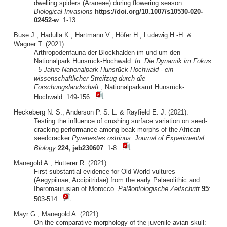
dwelling spiders (Araneae) during flowering season.
Biological Invasions
https://doi.org/10.1007/s10530-020-
02452-w
: 1-13
Buse J., Hadulla K., Hartmann V., Höfer H., Ludewig H.-H. &
Wagner T. (2021):
Arthropodenfauna der Blockhalden im und um den
Nationalpark Hunsrück-Hochwald.
In: Die Dynamik im Fokus
- 5 Jahre Nationalpark Hunsrück-Hochwald - ein
wissenschaftlicher Streifzug durch die
Forschungslandschaft
, Nationalparkamt Hunsrück-
Hochwald: 149-156
Heckeberg N. S., Anderson P. S. L. & Rayfield E. J. (2021):
Testing the influence of crushing surface variation on seed-
cracking performance among beak morphs of the African
seedcracker
Pyrenestes ostrinus
.
Journal of Experimental
Biology
224, jeb230607
: 1-8
Manegold A., Hutterer R. (2021):
First substantial evidence for Old World vultures
(Aegypiinae, Accipitridae) from the early Palaeolithic and
Iberomaurusian of Morocco.
Paläontologische Zeitschrift
95
:
503-514
Mayr G., Manegold A. (2021):
On the comparative morphology of the juvenile avian skull: