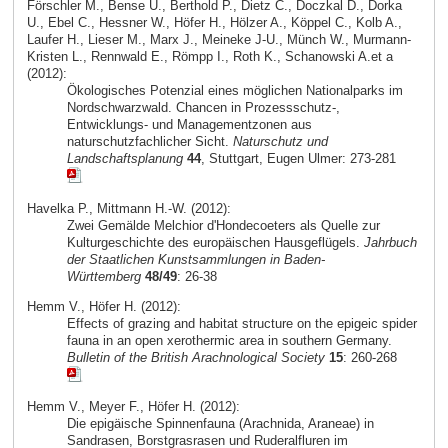
Förschler M., Bense U., Berthold P., Dietz C., Doczkal D., Dorka
U., Ebel C., Hessner W., Höfer H., Hölzer A., Köppel C., Kolb A.,
Laufer H., Lieser M., Marx J., Meineke J-U., Münch W., Murmann-
Kristen L., Rennwald E., Römpp I., Roth K., Schanowski A.et a
(2012):
Ökologisches Potenzial eines möglichen Nationalparks im
Nordschwarzwald. Chancen in Prozessschutz-,
Entwicklungs- und Managementzonen aus
naturschutzfachlicher Sicht.
Naturschutz und
Landschaftsplanung
44
, Stuttgart, Eugen Ulmer: 273-281
Havelka P., Mittmann H.-W. (2012):
Zwei Gemälde Melchior d'Hondecoeters als Quelle zur
Kulturgeschichte des europäischen Hausgeflügels.
Jahrbuch
der Staatlichen Kunstsammlungen in Baden-
Württemberg
48/49
: 26-38
Hemm V., Höfer H. (2012):
Effects of grazing and habitat structure on the epigeic spider
fauna in an open xerothermic area in southern Germany.
Bulletin of the British Arachnological Society
15
: 260-268
Hemm V., Meyer F., Höfer H. (2012):
Die epigäische Spinnenfauna (Arachnida, Araneae) in
Sandrasen, Borstgrasrasen und Ruderalfluren im