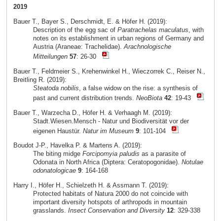
2019
Bauer T., Bayer S., Derschmidt, E. & Höfer H. (2019):
Description of the egg sac of
Paratrachelas maculatus
, with
notes on its establishment in urban regions of Germany and
Austria (Araneae: Trachelidae).
Arachnologische
Mitteilungen
57
: 26-30
Bauer T., Feldmeier S., Krehenwinkel H., Wieczorrek C., Reiser N.,
Breitling R. (2019):
Steatoda nobilis
, a false widow on the rise: a synthesis of
past and current distribution trends.
NeoBiota
42
: 19-43
Bauer T., Warzecha D., Höfer H. & Verhaagh M. (2019):
Stadt.Wiesen.Mensch - Natur und Biodiversität vor der
eigenen Haustür.
Natur im Museum
9
: 101-104
Boudot J-P., Havelka P. & Martens A. (2019):
The biting midge
Forcipomyia paludis
as a parasite of
Odonata in North Africa (Diptera: Ceratopogonidae).
Notulae
odonatologicae
9
: 164-168
Harry I., Höfer H., Schielzeth H. & Assmann T. (2019):
Protected habitats of Natura 2000 do not coincide with
important diversity hotspots of arthropods in mountain
grasslands.
Insect Conservation and Diversity
12
: 329-338