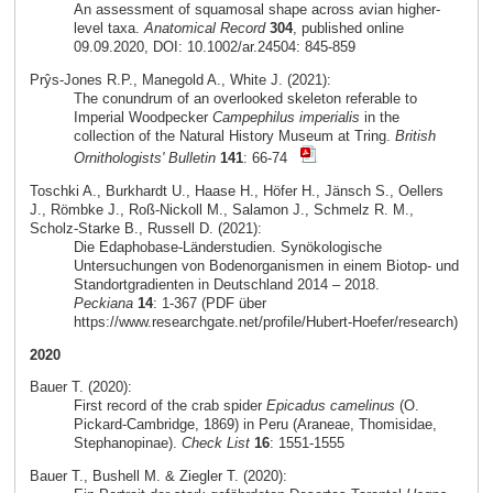
An assessment of squamosal shape across avian higher-
level taxa.
Anatomical Record
304
, published online
09.09.2020, DOI: 10.1002/ar.24504: 845-859
Prŷs-Jones R.P., Manegold A., White J. (2021):
The conundrum of an overlooked skeleton referable to
Imperial Woodpecker
Campephilus imperialis
in the
collection of the Natural History Museum at Tring.
British
Ornithologists' Bulletin
141
: 66-74
Toschki A., Burkhardt U., Haase H., Höfer H., Jänsch S., Oellers
J., Römbke J., Roß-Nickoll M., Salamon J., Schmelz R. M.,
Scholz-Starke B., Russell D. (2021):
Die Edaphobase-Länderstudien. Synökologische
Untersuchungen von Bodenorganismen in einem Biotop- und
Standortgradienten in Deutschland 2014 – 2018.
Peckiana
14
: 1-367 (PDF über
https://www.researchgate.net/profile/Hubert-Hoefer/research)
2020
Bauer T. (2020):
First record of the crab spider
Epicadus camelinus
(O.
Pickard-Cambridge, 1869) in Peru (Araneae, Thomisidae,
Stephanopinae).
Check List
16
: 1551-1555
Bauer T., Bushell M. & Ziegler T. (2020):