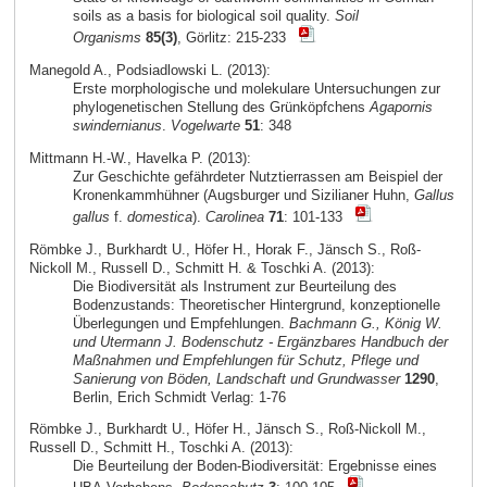
soils as a basis for biological soil quality.
Soil
Organisms
85(3)
, Görlitz: 215-233
Manegold A., Podsiadlowski L. (2013):
Erste morphologische und molekulare Untersuchungen zur
phylogenetischen Stellung des Grünköpfchens
Agapornis
swindernianus
.
Vogelwarte
51
: 348
Mittmann H.-W., Havelka P. (2013):
Zur Geschichte gefährdeter Nutztierrassen am Beispiel der
Kronenkammhühner (Augsburger und Sizilianer Huhn,
Gallus
gallus
f.
domestica
).
Carolinea
71
: 101-133
Römbke J., Burkhardt U., Höfer H., Horak F., Jänsch S., Roß-
Nickoll M., Russell D., Schmitt H. & Toschki A. (2013):
Die Biodiversität als Instrument zur Beurteilung des
Bodenzustands: Theoretischer Hintergrund, konzeptionelle
Überlegungen und Empfehlungen.
Bachmann G., König W.
und Utermann J. Bodenschutz - Ergänzbares Handbuch der
Maßnahmen und Empfehlungen für Schutz, Pflege und
Sanierung von Böden, Landschaft und Grundwasser
1290
,
Berlin, Erich Schmidt Verlag: 1-76
Römbke J., Burkhardt U., Höfer H., Jänsch S., Roß-Nickoll M.,
Russell D., Schmitt H., Toschki A. (2013):
Die Beurteilung der Boden-Biodiversität: Ergebnisse eines