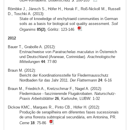
UBA-Vorhabens.
Bodenschutz
3
: 100-105
Römbke J., Jänsch S., Höfer H., Horak F., Roß-Nickoll M., Russell
D., Toschki A. (2013):
State of knowledge of enchytraeid communities in German
soils as a basis for biological soil quality assessment.
Soil
Organims
85(2)
, Görlitz: 123-146
2012
Bauer T., Grabolle A. (2012):
Erstnachweise von
Paratrachelas maculatus
in Österreich
und Deutschland (Araneae, Corinnidae).
Arachnologische
Mitteilungen
44
: 77-80
Braun M. (2012):
Bericht der Koordinationsstelle für Fledermausschutz
Nordbaden für das Jahr 2011.
Der Flattermann
24
: 6-16
Braun M., Friedrich A., Kretzschmar F., Nagel A. (2012):
Fledermäuse - faszinierende Flugakrobaten.
Naturschutz-
Praxis Arbeitsblätter
26
, Karlsruhe, LUBW: 1-32
Dickow KMC., Marques R., Pinto CB., Höfer H. (2012):
Produção de serapilheira em diferentes fases sucessionais
de uma floresta subtropical secundária, em Antonina, PR.
Cerne
18
: 75-86