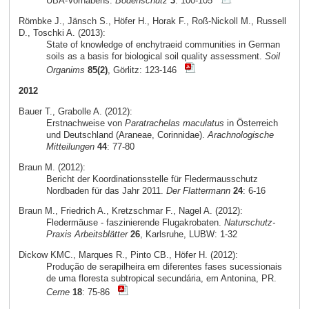
UBA-Vorhabens.
Bodenschutz
3
: 100-105
Römbke J., Jänsch S., Höfer H., Horak F., Roß-Nickoll M., Russell
D., Toschki A. (2013):
State of knowledge of enchytraeid communities in German
soils as a basis for biological soil quality assessment.
Soil
Organims
85(2)
, Görlitz: 123-146
2012
Bauer T., Grabolle A. (2012):
Erstnachweise von
Paratrachelas maculatus
in Österreich
und Deutschland (Araneae, Corinnidae).
Arachnologische
Mitteilungen
44
: 77-80
Braun M. (2012):
Bericht der Koordinationsstelle für Fledermausschutz
Nordbaden für das Jahr 2011.
Der Flattermann
24
: 6-16
Braun M., Friedrich A., Kretzschmar F., Nagel A. (2012):
Fledermäuse - faszinierende Flugakrobaten.
Naturschutz-
Praxis Arbeitsblätter
26
, Karlsruhe, LUBW: 1-32
Dickow KMC., Marques R., Pinto CB., Höfer H. (2012):
Produção de serapilheira em diferentes fases sucessionais
de uma floresta subtropical secundária, em Antonina, PR.
Cerne
18
: 75-86