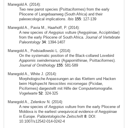
Manegold A. (2014):
Two new parrot species (Psittaciformes) from the early
Pliocene of Langebaanweg (South Africa) and their
paleoecological implications.
Ibis
155
: 127-139
Manegold A., Pavia M., Haarhoff, P. (2014):
A new species of
Aegypius
vulture (Aegypiinae, Accipitridae)
from the early Pliocene of South Africa.
Journal of Vertebrate
Paleontology
34
: 1394-1407
Manegold A., Podsiadlowski L. (2014):
On the systematic position of the Black-collared Lovebird
Agapornis swindernianus
(Agapornithinae, Psittaciformes).
Journal of Ornithology
155
: 581-589
Manegold A., White J. (2014):
Morphologische Anpassungen an das Klettern und Hacken
beim Hüpfspecht
Nesoctites micromegas
(Picidae,
Piciformes) dargestellt mit Hilfe der Computertomografie.
Vogelwarte
52
: 324-325
Manegold A., Zelenkov N. (2014):
A new species of
Aegypius
vulture from the early Pliocene of
Moldova is the earliest unequivocal evidence of Aegypiinae
in Europe.
Paläontologische Zeitschrift
8
: DOI:
10.1007/s12542-014-0242-4