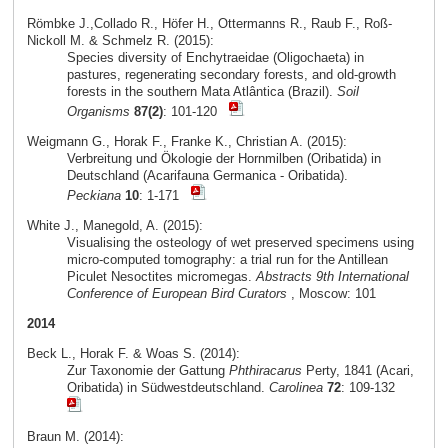
Römbke J.,Collado R., Höfer H., Ottermanns R., Raub F., Roß-
Nickoll M. & Schmelz R. (2015):
Species diversity of Enchytraeidae (Oligochaeta) in
pastures, regenerating secondary forests, and old-growth
forests in the southern Mata Atlântica (Brazil).
Soil
Organisms
87(2)
: 101-120
Weigmann G., Horak F., Franke K., Christian A. (2015):
Verbreitung und Ökologie der Hornmilben (Oribatida) in
Deutschland (Acarifauna Germanica - Oribatida).
Peckiana
10
: 1-171
White J., Manegold, A. (2015):
Visualising the osteology of wet preserved specimens using
micro-computed tomography: a trial run for the Antillean
Piculet Nesoctites micromegas.
Abstracts 9th International
Conference of European Bird Curators
, Moscow: 101
2014
Beck L., Horak F. & Woas S. (2014):
Zur Taxonomie der Gattung
Phthiracarus
Perty, 1841 (Acari,
Oribatida) in Südwestdeutschland.
Carolinea
72
: 109-132
Braun M. (2014):