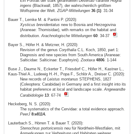
Ein Portrait der stark gefährdeten Desertas-Tarantel
Hogna
ingens
(Blackwall, 1857), der wahrscheinlich größten
Wolfspinne der Welt.
ZGAP-Mitteilungen
36 (1)
: 31-34
Bauer T., Lemke M. & Pantini P. (2020):
Xysticus brevidentatus
new to Bosnia and Herzegovina
(Araneae: Thomisidae), with remarks on the habitat and
distribution.
Arachnologische Mitteilungen
60
: 34-37
Bayer S., Höfer H. & Metzner, H. (2020):
Revision of the genus
Corythalia
C.L. Koch, 1850, part 1:
Diagnosis and new species from South America (Araneae:
Salticidae: Salticinae: Euophryini).
Zootaxa
4806
: 1-144
Buse J., Daume N., Eckerter T., Friesdorf C., Höfer H., Kastner L.,
Kaus-Thiel A., Ludewig H.-H., Popa F., Schlör A., Dreiser C. (2020):
New records of
Leistus montanus
STEPHENS, 1827
(Coleoptera: Carabidae) in Germany and a first insight into its
habitat preference at local and landscape scale.
Angewandte
Carabidologie
13
: 67-74
Heckeberg, N. S. (2020):
The systematics of the Cervidae: a total evidence approach.
PeerJ
8:e8114.
Lauterbach S., Hörren T. & Bauer T. (2020):
Stenochrus portoricensis
neu für Nordrhein-Westfalen, mit
Anmerkungen zur Verbreitung und Habitaten weiterer