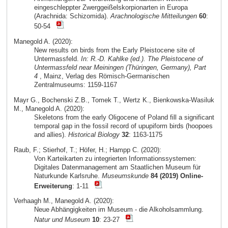
eingeschleppter Zwerggeißelskorpionarten in Europa
(Arachnida: Schizomida).
Arachnologische Mitteilungen
60
:
50-54
Manegold A. (2020):
New results on birds from the Early Pleistocene site of
Untermassfeld.
In: R.-D. Kahlke (ed.). The Pleistocene of
Untermassfeld near Meiningen (Thüringen, Germany), Part
4
, Mainz, Verlag des Römisch-Germanischen
Zentralmuseums: 1159-1167
Mayr G., Bochenski Z.B., Tomek T., Wertz K., Bienkowska-Wasiluk
M., Manegold A. (2020):
Skeletons from the early Oligocene of Poland fill a significant
temporal gap in the fossil record of upupiform birds (hoopoes
and allies).
Historical Biology
32
: 1163-1175
Raub, F.; Stierhof, T.; Höfer, H.; Hampp C. (2020):
Von Karteikarten zu integrierten Informationssystemen:
Digitales Datenmanagement am Staatlichen Museum für
Naturkunde Karlsruhe.
Museumskunde
84 (2019) Online-
Erweiterung
: 1-11
Verhaagh M., Manegold A. (2020):
Neue Abhängigkeiten im Museum - die Alkoholsammlung.
Natur und Museum
10
: 23-27