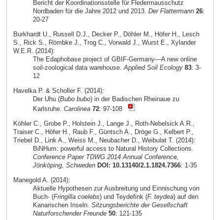
Bericht der Koordinationsstelle für Fledermausschutz
Nordbaden für die Jahre 2012 und 2013.
Der Flattermann
26
:
20-27
Burkhardt U., Russell D.J., Decker P., Döhler M., Höfer H., Lesch
S., Rick S., Römbke J., Trog C., Vorwald J., Wurst E., Xylander
W.E.R. (2014):
The Edaphobase project of GBIF-Germany—A new online
soil-zoological data warehouse.
Applied Soil Ecology
83
: 3-
12
Havelka P. & Scholler F. (2014):
Der Uhu (
Bubo bubo
) in der Badischen Rheinaue zu
Karlsruhe.
Carolinea
72
: 97-108
Köhler C., Grobe P., Holstein J., Lange J., Roth-Nebelsick A.R.,
Traiser C., Höfer H., Raub F., Güntsch A., Dröge G., Kelbert P.,
Triebel D., Link A., Weiss M., Neubacher D., Weibulat T. (2014):
BiNHum: powerful access to Natural History Collections.
Conference Paper TDWG 2014 Annual Conference,
Jönköping, Schweden
DOI: 10.13140/2.1.1824.7366
: 1-35
Manegold A. (2014):
Aktuelle Hypothesen zur Ausbreitung und Einnischung von
Buch- (
Fringilla coelebs
) und Teydefink (
F. teydea
) auf den
Kanarischen Inseln.
Sitzungsberichte der Gesellschaft
Naturforschender Freunde
50
: 121-135