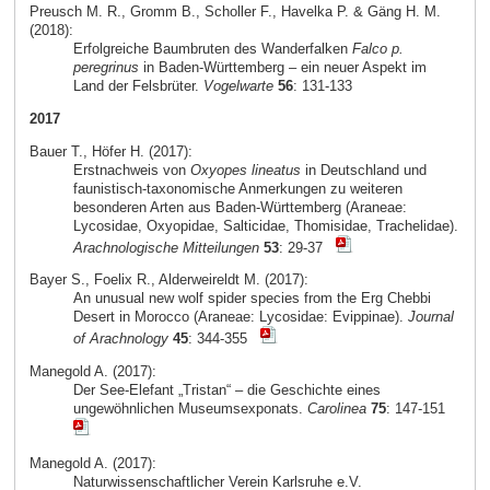
Preusch M. R., Gromm B., Scholler F., Havelka P. & Gäng H. M.
(2018):
Erfolgreiche Baumbruten des Wanderfalken
Falco p.
peregrinus
in Baden-Württemberg – ein neuer Aspekt im
Land der Felsbrüter.
Vogelwarte
56
: 131-133
2017
Bauer T., Höfer H. (2017):
Erstnachweis von
Oxyopes lineatus
in Deutschland und
faunistisch-taxonomische Anmerkungen zu weiteren
besonderen Arten aus Baden-Württemberg (Araneae:
Lycosidae, Oxyopidae, Salticidae, Thomisidae, Trachelidae).
Arachnologische Mitteilungen
53
: 29-37
Bayer S., Foelix R., Alderweireldt M. (2017):
An unusual new wolf spider species from the Erg Chebbi
Desert in Morocco (Araneae: Lycosidae: Evippinae).
Journal
of Arachnology
45
: 344-355
Manegold A. (2017):
Der See-Elefant „Tristan“ – die Geschichte eines
ungewöhnlichen Museumsexponats.
Carolinea
75
: 147-151
Manegold A. (2017):
Naturwissenschaftlicher Verein Karlsruhe e.V.