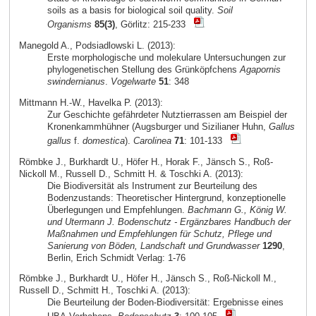
soils as a basis for biological soil quality.
Soil
Organisms
85(3)
, Görlitz: 215-233
Manegold A., Podsiadlowski L. (2013):
Erste morphologische und molekulare Untersuchungen zur
phylogenetischen Stellung des Grünköpfchens
Agapornis
swindernianus
.
Vogelwarte
51
: 348
Mittmann H.-W., Havelka P. (2013):
Zur Geschichte gefährdeter Nutztierrassen am Beispiel der
Kronenkammhühner (Augsburger und Sizilianer Huhn,
Gallus
gallus
f.
domestica
).
Carolinea
71
: 101-133
Römbke J., Burkhardt U., Höfer H., Horak F., Jänsch S., Roß-
Nickoll M., Russell D., Schmitt H. & Toschki A. (2013):
Die Biodiversität als Instrument zur Beurteilung des
Bodenzustands: Theoretischer Hintergrund, konzeptionelle
Überlegungen und Empfehlungen.
Bachmann G., König W.
und Utermann J. Bodenschutz - Ergänzbares Handbuch der
Maßnahmen und Empfehlungen für Schutz, Pflege und
Sanierung von Böden, Landschaft und Grundwasser
1290
,
Berlin, Erich Schmidt Verlag: 1-76
Römbke J., Burkhardt U., Höfer H., Jänsch S., Roß-Nickoll M.,
Russell D., Schmitt H., Toschki A. (2013):
Die Beurteilung der Boden-Biodiversität: Ergebnisse eines