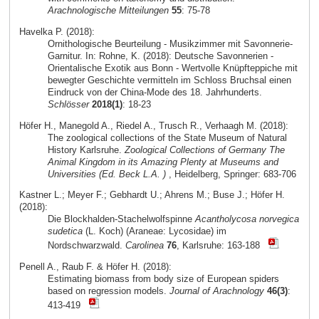
Arachnologische Mitteilungen
55
: 75-78
Havelka P. (2018):
Ornithologische Beurteilung - Musikzimmer mit Savonnerie-
Garnitur. In: Rohne, K. (2018): Deutsche Savonnerien -
Orientalische Exotik aus Bonn - Wertvolle Knüpfteppiche mit
bewegter Geschichte vermitteln im Schloss Bruchsal einen
Eindruck von der China-Mode des 18. Jahrhunderts.
Schlösser
2018(1)
: 18-23
Höfer H., Manegold A., Riedel A., Trusch R., Verhaagh M. (2018):
The zoological collections of the State Museum of Natural
History Karlsruhe.
Zoological Collections of Germany The
Animal Kingdom in its Amazing Plenty at Museums and
Universities (Ed. Beck L.A. )
, Heidelberg, Springer: 683-706
Kastner L.; Meyer F.; Gebhardt U.; Ahrens M.; Buse J.; Höfer H.
(2018):
Die Blockhalden-Stachelwolfspinne
Acantholycosa norvegica
sudetica
(L. Koch) (Araneae: Lycosidae) im
Nordschwarzwald.
Carolinea
76
, Karlsruhe: 163-188
Penell A., Raub F. & Höfer H. (2018):
Estimating biomass from body size of European spiders
based on regression models.
Journal of Arachnology
46(3)
:
413-419