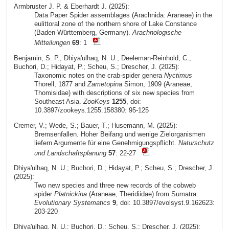
Armbruster J. P. & Eberhardt J. (2025):
Data Paper Spider assemblages (Arachnida: Araneae) in the
eulittoral zone of the northern shore of Lake Constance
(Baden-Württemberg, Germany).
Arachnologische
Mitteilungen
69
: 1
Benjamin, S. P.; Dhiya'ulhaq, N. U.; Deeleman-Reinhold, C.;
Buchori, D.; Hidayat, P.; Scheu, S.; Drescher, J. (2025):
Taxonomic notes on the crab-spider genera
Nyctimus
Thorell, 1877 and
Zametopina
Simon, 1909 (Araneae,
Thomisidae) with descriptions of six new species from
Southeast Asia.
ZooKeys
1255
, doi:
10.3897/zookeys.1255.158380: 95-125
Cremer, V.; Wede, S.; Bauer, T.; Husemann, M. (2025):
Bremsenfallen. Hoher Beifang und wenige Zielorganismen
liefern Argumente für eine Genehmigungspflicht.
Naturschutz
und Landschaftsplanung
57
: 22-27
Dhiya'ulhaq, N. U.; Buchori, D.; Hidayat, P.; Scheu, S.; Drescher, J.
(2025):
Two new species and three new records of the cobweb
spider
Platnickina
(Araneae, Theridiidae) from Sumatra.
Evolutionary Systematics
9
, doi: 10.3897/evolsyst.9.162623:
203-220
Dhiya'ulhaq, N. U.; Buchori, D.; Scheu, S.; Drescher, J. (2025):