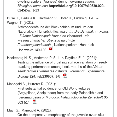
dwelling spiders (Araneae) during flowering season.
Biological Invasions
https://doi.org/10.1007/s10530-020-
02452-w
: 1-13
Buse J., Hadulla K., Hartmann V., Höfer H., Ludewig H.-H. &
Wagner T. (2021):
Arthropodenfauna der Blockhalden im und um den
Nationalpark Hunsrück-Hochwald.
In: Die Dynamik im Fokus
- 5 Jahre Nationalpark Hunsrück-Hochwald - ein
wissenschaftlicher Streifzug durch die
Forschungslandschaft
, Nationalparkamt Hunsrück-
Hochwald: 149-156
Heckeberg N. S., Anderson P. S. L. & Rayfield E. J. (2021):
Testing the influence of crushing surface variation on seed-
cracking performance among beak morphs of the African
seedcracker
Pyrenestes ostrinus
.
Journal of Experimental
Biology
224, jeb230607
: 1-8
Manegold A., Hutterer R. (2021):
First substantial evidence for Old World vultures
(Aegypiinae, Accipitridae) from the early Palaeolithic and
Iberomaurusian of Morocco.
Paläontologische Zeitschrift
95
:
503-514
Mayr G., Manegold A. (2021):
On the comparative morphology of the juvenile avian skull: