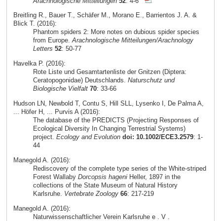
Arachnologische Mitteilungen
52
: 4-6
Breitling R., Bauer T., Schäfer M., Morano E., Barrientos J. A. &
Blick T. (2016):
Phantom spiders 2: More notes on dubious spider species
from Europe.
Arachnologische Mitteilungen/Arachnology
Letters
52
: 50-77
Havelka P. (2016):
Rote Liste und Gesamtartenliste der Gnitzen (Diptera:
Ceratopogonidae) Deutschlands.
Naturschutz und
Biologische Vielfalt
70
: 33-66
Hudson LN, Newbold T, Contu S, Hill SLL, Lysenko I, De Palma A,
... Höfer H, ... Purvis A (2016):
The database of the PREDICTS (Projecting Responses of
Ecological Diversity In Changing Terrestrial Systems)
project.
Ecology and Evolution
doi: 10.1002/ECE3.2579
: 1-
44
Manegold A. (2016):
Rediscovery of the complete type series of the White-striped
Forest Wallaby
Dorcopsis hageni
Heller, 1897 in the
collections of the State Museum of Natural History
Karlsruhe.
Vertebrate Zoology
66
: 217-219
Manegold A. (2016):
Naturwissenschaftlicher Verein Karlsruhe e . V .