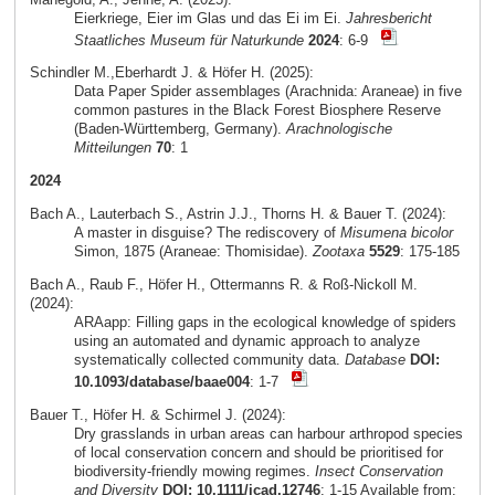
Eierkriege, Eier im Glas und das Ei im Ei.
Jahresbericht
Staatliches Museum für Naturkunde
2024
: 6-9
Schindler M.,Eberhardt J. & Höfer H. (2025):
Data Paper Spider assemblages (Arachnida: Araneae) in five
common pastures in the Black Forest Biosphere Reserve
(Baden-Württemberg, Germany).
Arachnologische
Mitteilungen
70
: 1
2024
Bach A., Lauterbach S., Astrin J.J., Thorns H. & Bauer T. (2024):
A master in disguise? The rediscovery of
Misumena bicolor
Simon, 1875 (Araneae: Thomisidae).
Zootaxa
5529
: 175-185
Bach A., Raub F., Höfer H., Ottermanns R. & Roß-Nickoll M.
(2024):
ARAapp: Filling gaps in the ecological knowledge of spiders
using an automated and dynamic approach to analyze
systematically collected community data.
Database
DOI:
10.1093/database/baae004
: 1-7
Bauer T., Höfer H. & Schirmel J. (2024):
Dry grasslands in urban areas can harbour arthropod species
of local conservation concern and should be prioritised for
biodiversity-friendly mowing regimes.
Insect Conservation
and Diversity
DOI: 10.1111/icad.12746
: 1-15 Available from: