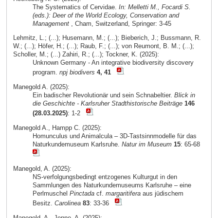
The Systematics of Cervidae.
In: Melletti M., Focardi S.
(eds.): Deer of the World Ecology, Conservation and
Management
, Cham, Switzerland, Springer: 3-45
Lehmitz, L.; (...); Husemann, M.; (...); Bieberich, J.; Bussmann, R.
W.; (...); Höfer, H.; (...); Raub, F.; (...); von Reumont, B. M.; (...);
Scholler, M.; (...) Zahiri, R.; (...); Tockner, K. (2025):
Unknown Germany - An integrative biodiversity discovery
program.
npj biodivers
4, 41
Manegold A. (2025):
Ein badischer Revolutionär und sein Schnabeltier.
Blick in
die Geschichte - Karlsruher Stadthistorische Beiträge
146
(28.03.2025)
: 1-2
Manegold A., Hampp C. (2025):
Homunculus und Animalcula – 3D-Tastsinnmodelle für das
Naturkundemuseum Karlsruhe.
Natur im Museum
15
: 65-68
Manegold, A. (2025):
NS-verfolgungsbedingt entzogenes Kulturgut in den
Sammlungen des Naturkundemuseums Karlsruhe – eine
Perlmuschel
Pinctada
cf.
margaritifera
aus jüdischem
Besitz.
Carolinea
83
: 33-36
Manegold, A., Jenne, A. (2025):