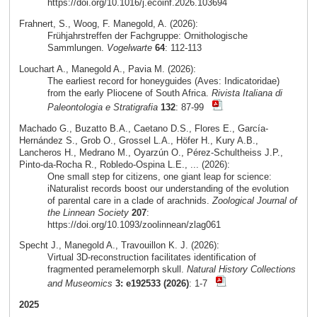
https://doi.org/10.1016/j.ecoinf.2026.103694
Frahnert, S., Woog, F. Manegold, A. (2026):
Frühjahrstreffen der Fachgruppe: Ornithologische
Sammlungen.
Vogelwarte
64
: 112-113
Louchart A., Manegold A., Pavia M. (2026):
The earliest record for honeyguides (Aves: Indicatoridae)
from the early Pliocene of South Africa.
Rivista Italiana di
Paleontologia e Stratigrafia
132
: 87-99
Machado G., Buzatto B.A., Caetano D.S., Flores E., García-
Hernández S., Grob O., Grossel L.A., Höfer H., Kury A.B.,
Lancheros H., Medrano M., Oyarzún O., Pérez-Schultheiss J.P.,
Pinto-da-Rocha R., Robledo-Ospina L.E., ... (2026):
One small step for citizens, one giant leap for science:
iNaturalist records boost our understanding of the evolution
of parental care in a clade of arachnids.
Zoological Journal of
the Linnean Society
207
:
https://doi.org/10.1093/zoolinnean/zlag061
Specht J., Manegold A., Travouillon K. J. (2026):
Virtual 3D-reconstruction facilitates identification of
fragmented peramelemorph skull.
Natural History Collections
and Museomics
3: e192533 (2026)
: 1-7
2025