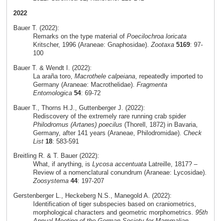
2022
Bauer T. (2022):
Remarks on the type material of
Poecilochroa loricata
Kritscher, 1996 (Araneae: Gnaphosidae).
Zootaxa
5169
: 97-
100
Bauer T. & Wendt I. (2022):
La araña toro,
Macrothele calpeiana
, repeatedly imported to
Germany (Araneae: Macrothelidae).
Fragmenta
Entomologica
54
: 69-72
Bauer T., Thorns H.J., Guttenberger J. (2022):
Rediscovery of the extremely rare running crab spider
Philodromus (Artanes) poecilus
(Thorell, 1872) in Bavaria,
Germany, after 141 years (Araneae, Philodromidae).
Check
List
18
: 583-591
Breitling R. & T. Bauer (2022):
What, if anything, is
Lycosa accentuata
Latreille, 1817? –
Review of a nomenclatural conundrum (Araneae: Lycosidae).
Zoosystema
44
: 197-207
Gerstenberger L., Heckeberg N.S., Manegold A. (2022):
Identification of tiger subspecies based on craniometrics,
morphological characters and geometric morphometrics.
95th
Annual Meeting of the German Society for Mammalian