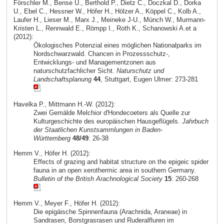
Förschler M., Bense U., Berthold P., Dietz C., Doczkal D., Dorka
U., Ebel C., Hessner W., Höfer H., Hölzer A., Köppel C., Kolb A.,
Laufer H., Lieser M., Marx J., Meineke J-U., Münch W., Murmann-
Kristen L., Rennwald E., Römpp I., Roth K., Schanowski A.et a
(2012):
Ökologisches Potenzial eines möglichen Nationalparks im
Nordschwarzwald. Chancen in Prozessschutz-,
Entwicklungs- und Managementzonen aus
naturschutzfachlicher Sicht.
Naturschutz und
Landschaftsplanung
44
, Stuttgart, Eugen Ulmer: 273-281
Havelka P., Mittmann H.-W. (2012):
Zwei Gemälde Melchior d'Hondecoeters als Quelle zur
Kulturgeschichte des europäischen Hausgeflügels.
Jahrbuch
der Staatlichen Kunstsammlungen in Baden-
Württemberg
48/49
: 26-38
Hemm V., Höfer H. (2012):
Effects of grazing and habitat structure on the epigeic spider
fauna in an open xerothermic area in southern Germany.
Bulletin of the British Arachnological Society
15
: 260-268
Hemm V., Meyer F., Höfer H. (2012):
Die epigäische Spinnenfauna (Arachnida, Araneae) in
Sandrasen, Borstgrasrasen und Ruderalfluren im