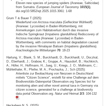
Eleven new species of jumping spiders (Araneae, Salticidae)
from Sumatra.
European Journal of Taxonomy
1015(1)
,
doi.org/10.5852/ejt.2025.1015.3061: 1-68
Grum T & Bauer T (2025):
Wiederfund von Arctosa maculata (Gefleckter Wühlwolf)
(Araneae: Lycosidae) in Baden-Württemberg, mit
Anmerkungen zum Habitatverlust durch das invasive
Indische Springkraut (Impatiens glandulifera) Rediscovery of
Arctosa maculata (Araneae: Lycosidae) in Baden-
Württemberg, with comments on habitat degradation caused
by the invasive Himalayan Balsam (Impatiens glandulifera).
Arachnologische Mitteilungen
70
: 18-23
Hartung, V.; Blank, S. M.; Burckhardt, D.; Burckhardt, U.; Doczkal,
D.; Eberhardt, J.; Grabow, K.; Gruppe, A.; Hausdorf, B.; Hochkirch,
A.; Höfer, H.; Hoffmann, H.; Jueg, U.; Kriegs, J. O.; Mollmann, C.;
Mühlethaler, R.; Pfeifer, M. A.; Prochazka, J.; Sch (2025):
Artenliste zur Beobachtung von Neozoen in Deutschland
mittels "Citizen Science", erstellt für eine Challenge auf dem
Biodiversitäts-Datenportal Observation.org Species list for
monitoring alien and other novel animal taxa in Germany via
citizen science, generated for a challenge at biodiversity
data portal Observation.org.
Natur und Heimat
2/3
: 104-132
Heckeberg N. S. (2025):