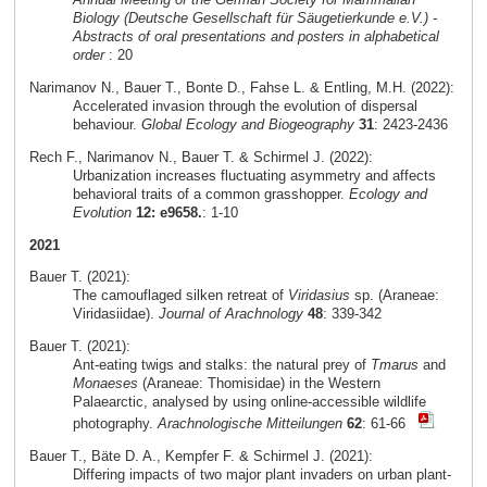
Biology (Deutsche Gesellschaft für Säugetierkunde e.V.) -
Abstracts of oral presentations and posters in alphabetical
order
: 20
Narimanov N., Bauer T., Bonte D., Fahse L. & Entling, M.H. (2022):
Accelerated invasion through the evolution of dispersal
behaviour.
Global Ecology and Biogeography
31
: 2423-2436
Rech F., Narimanov N., Bauer T. & Schirmel J. (2022):
Urbanization increases fluctuating asymmetry and affects
behavioral traits of a common grasshopper.
Ecology and
Evolution
12: e9658.
: 1-10
2021
Bauer T. (2021):
The camouflaged silken retreat of
Viridasius
sp. (Araneae:
Viridasiidae).
Journal of Arachnology
48
: 339-342
Bauer T. (2021):
Ant-eating twigs and stalks: the natural prey of
Tmarus
and
Monaeses
(Araneae: Thomisidae) in the Western
Palaearctic, analysed by using online-accessible wildlife
photography.
Arachnologische Mitteilungen
62
: 61-66
Bauer T., Bäte D. A., Kempfer F. & Schirmel J. (2021):
Differing impacts of two major plant invaders on urban plant-