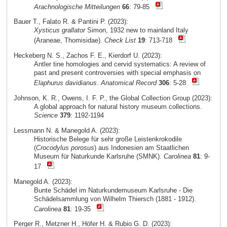
Arachnologische Mitteilungen
66
: 79-85
Bauer T., Falato R. & Pantini P. (2023):
Xysticus grallator
Simon, 1932 new to mainland Italy
(Araneae, Thomisidae).
Check List
19
: 713-718
Heckeberg N. S., Zachos F. E., Kierdorf U. (2023):
Antler tine homologies and cervid systematics: A review of
past and present controversies with special emphasis on
Elaphurus davidianus
.
Anatomical Record
306
: 5-28
Johnson, K. R., Owens, I. F. P., the Global Collection Group (2023):
A global approach for natural history museum collections.
Science
379
: 1192-1194
Lessmann N. & Manegold A. (2023):
Historische Belege für sehr große Leistenkrokodile
(
Crocodylus porosus
) aus Indonesien am Staatlichen
Museum für Naturkunde Karlsruhe (SMNK).
Carolinea
81
: 9-
17
Manegold A. (2023):
Bunte Schädel im Naturkundemuseum Karlsruhe - Die
Schädelsammlung von Wilhelm Thiersch (1881 - 1912).
Carolinea
81
: 19-35
Perger R., Metzner H., Höfer H. & Rubio G. D. (2023):