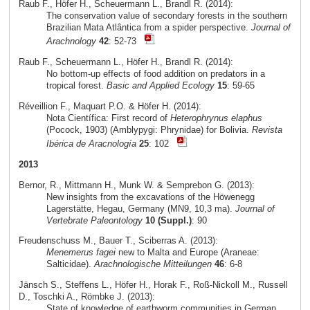
Raub F., Höfer H., Scheuermann L., Brandl R. (2014):
The conservation value of secondary forests in the southern
Brazilian Mata Atlântica from a spider perspective.
Journal of
Arachnology
42
: 52-73
Raub F., Scheuermann L., Höfer H., Brandl R. (2014):
No bottom-up effects of food addition on predators in a
tropical forest.
Basic and Applied Ecology
15
: 59-65
Réveillion F., Maquart P.O. & Höfer H. (2014):
Nota Científica: First record of
Heterophrynus elaphus
(Pocock, 1903) (Amblypygi: Phrynidae) for Bolivia.
Revista
Ibérica de Aracnología
25
: 102
2013
Bernor, R., Mittmann H., Munk W. & Semprebon G. (2013):
New insights from the excavations of the Höwenegg
Lagerstätte, Hegau, Germany (MN9, 10,3 ma).
Journal of
Vertebrate Paleontology
10 (Suppl.)
: 90
Freudenschuss M., Bauer T., Sciberras A. (2013):
Menemerus fagei
new to Malta and Europe (Araneae:
Salticidae).
Arachnologische Mitteilungen
46
: 6-8
Jänsch S., Steffens L., Höfer H., Horak F., Roß-Nickoll M., Russell
D., Toschki A., Römbke J. (2013):
State of knowledge of earthworm communities in German