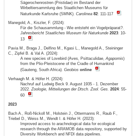
Sägerochenrostren (Pristidae) im Bestand der
Wirbeltiersammlung des Staatlichen Museums für
Naturkunde Karlsruhe (SMNK).
Carolinea
82
: 111-117
Manegold, A., Kiszler, F. (2024):
Für die Schausammlung - Wie entsteht ein Vogelpräparat?.
Jahresbericht Staatliches Museum für Naturkunde
2023
: 10-
13
Pavia M., Braga J., Delfino M., Kgasi L., Manegold A., Steininger
C., Zipfel B. & Val A. (2024):
A new species of Lovebird (Aves, Psittaculidae,
Agapornis
)
from the Plio-Pleistocene of the Cradle of Humankind
(Gauteng, South Africa).
Geobios
online
Verhaagh M. & Höfer H. (2024):
Nachruf auf Ludwig Beck 9. August 1935 - 1. Dezember
2022.
Zoologie, Mitteilungen der Dtsch. Zool. Ges.
2024
: 55-
60
2023
Bach A., Roß-Nickoll M., Holstein J., Ottermanns R., Raub F.,
Triebel D., Weiss M., Wendt I. & Höfer H. (2023):
Improved access to arachnological data for ecological
research through the ARAMOB data repository, supported by
Diversity Workbench and NFDI data pipelines.