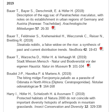
2019
Bauer T., Bayer S., Derschmidt, E. & Höfer H. (2019):
Description of the egg sac of
Paratrachelas maculatus
, with
notes on its establishment in urban regions of Germany and
Austria (Araneae: Trachelidae).
Arachnologische
Mitteilungen
57
: 26-30
Bauer T., Feldmeier S., Krehenwinkel H., Wieczorrek C., Reiser N.,
Breitling R. (2019):
Steatoda nobilis
, a false widow on the rise: a synthesis of
past and current distribution trends.
NeoBiota
42
: 19-43
Bauer T., Warzecha D., Höfer H. & Verhaagh M. (2019):
Stadt.Wiesen.Mensch - Natur und Biodiversität vor der
eigenen Haustür.
Natur im Museum
9
: 101-104
Boudot J-P., Havelka P. & Martens A. (2019):
The biting midge
Forcipomyia paludis
as a parasite of
Odonata in North Africa (Diptera: Ceratopogonidae).
Notulae
odonatologicae
9
: 164-168
Harry I., Höfer H., Schielzeth H. & Assmann T. (2019):
Protected habitats of Natura 2000 do not coincide with
important diversity hotspots of arthropods in mountain
grasslands.
Insect Conservation and Diversity
12
: 329-338