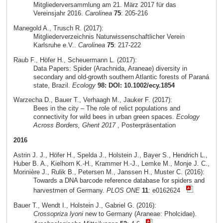
Mitgliederversammlung am 21. März 2017 für das
Vereinsjahr 2016.
Carolinea
75
: 205-216
Manegold A., Trusch R. (2017):
Mitgliederverzeichnis Naturwissenschaftlicher Verein
Karlsruhe e.V..
Carolinea
75
: 217-222
Raub F., Höfer H., Scheuermann L. (2017):
Data Papers: Spider (Arachnida, Araneae) diversity in
secondary and old-growth southern Atlantic forests of Paraná
state, Brazil.
Ecology
98: DOI: 10.1002/ecy.1854
Warzecha D., Bauer T., Verhaagh M., Jauker F. (2017):
Bees in the city – The role of relict populations and
connectivity for wild bees in urban green spaces.
Ecology
Across Borders, Ghent 2017
, Posterpräsentation
2016
Astrin J. J., Höfer H., Spelda J., Holstein J., Bayer S., Hendrich L.,
Huber B. A., Kielhorn K.-H., Krammer H.-J., Lemke M., Monje J. C.,
Morinière J., Rulik B., Petersen M., Janssen H., Muster C. (2016):
Towards a DNA barcode reference database for spiders and
harvestmen of Germany.
PLOS ONE
11
: e0162624
Bauer T., Wendt I., Holstein J., Gabriel G. (2016):
Crossopriza lyoni
new to Germany (Araneae: Pholcidae).