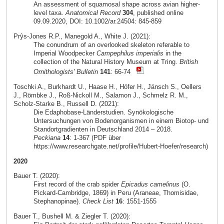
An assessment of squamosal shape across avian higher-
level taxa.
Anatomical Record
304
, published online
09.09.2020, DOI: 10.1002/ar.24504: 845-859
Prŷs-Jones R.P., Manegold A., White J. (2021):
The conundrum of an overlooked skeleton referable to
Imperial Woodpecker
Campephilus imperialis
in the
collection of the Natural History Museum at Tring.
British
Ornithologists' Bulletin
141
: 66-74
Toschki A., Burkhardt U., Haase H., Höfer H., Jänsch S., Oellers
J., Römbke J., Roß-Nickoll M., Salamon J., Schmelz R. M.,
Scholz-Starke B., Russell D. (2021):
Die Edaphobase-Länderstudien. Synökologische
Untersuchungen von Bodenorganismen in einem Biotop- und
Standortgradienten in Deutschland 2014 – 2018.
Peckiana
14
: 1-367 (PDF über
https://www.researchgate.net/profile/Hubert-Hoefer/research)
2020
Bauer T. (2020):
First record of the crab spider
Epicadus camelinus
(O.
Pickard-Cambridge, 1869) in Peru (Araneae, Thomisidae,
Stephanopinae).
Check List
16
: 1551-1555
Bauer T., Bushell M. & Ziegler T. (2020):