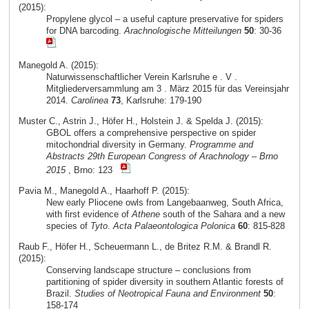
(2015):
Propylene glycol – a useful capture preservative for spiders
for DNA barcoding.
Arachnologische Mitteilungen
50
: 30-36
Manegold A. (2015):
Naturwissenschaftlicher Verein Karlsruhe e . V .
Mitgliederversammlung am 3 . März 2015 für das Vereinsjahr
2014.
Carolinea
73
, Karlsruhe: 179-190
Muster C., Astrin J., Höfer H., Holstein J. & Spelda J. (2015):
GBOL offers a comprehensive perspective on spider
mitochondrial diversity in Germany.
Programme and
Abstracts 29th European Congress of Arachnology – Brno
2015
, Brno: 123
Pavia M., Manegold A., Haarhoff P. (2015):
New early Pliocene owls from Langebaanweg, South Africa,
with first evidence of
Athene
south of the Sahara and a new
species of
Tyto
.
Acta Palaeontologica Polonica
60
: 815-828
Raub F., Höfer H., Scheuermann L., de Britez R.M. & Brandl R.
(2015):
Conserving landscape structure – conclusions from
partitioning of spider diversity in southern Atlantic forests of
Brazil.
Studies of Neotropical Fauna and Environment
50
:
158-174