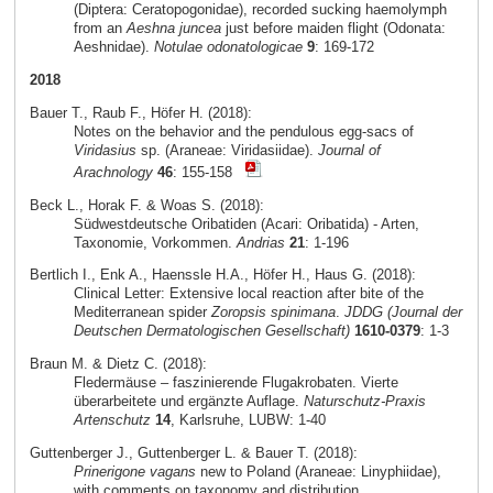
(Diptera: Ceratopogonidae), recorded sucking haemolymph
from an
Aeshna juncea
just before maiden flight (Odonata:
Aeshnidae).
Notulae odonatologicae
9
: 169-172
2018
Bauer T., Raub F., Höfer H. (2018):
Notes on the behavior and the pendulous egg-sacs of
Viridasius
sp. (Araneae: Viridasiidae).
Journal of
Arachnology
46
: 155-158
Beck L., Horak F. & Woas S. (2018):
Südwestdeutsche Oribatiden (Acari: Oribatida) - Arten,
Taxonomie, Vorkommen.
Andrias
21
: 1-196
Bertlich I., Enk A., Haenssle H.A., Höfer H., Haus G. (2018):
Clinical Letter: Extensive local reaction after bite of the
Mediterranean spider
Zoropsis spinimana
.
JDDG (Journal der
Deutschen Dermatologischen Gesellschaft)
1610-0379
: 1-3
Braun M. & Dietz C. (2018):
Fledermäuse – faszinierende Flugakrobaten. Vierte
überarbeitete und ergänzte Auflage.
Naturschutz-Praxis
Artenschutz
14
, Karlsruhe, LUBW: 1-40
Guttenberger J., Guttenberger L. & Bauer T. (2018):
Prinerigone vagans
new to Poland (Araneae: Linyphiidae),
with comments on taxonomy and distribution.