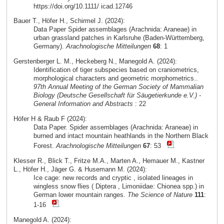
https://doi.org/10.1111/ icad.12746
Bauer T., Höfer H., Schirmel J. (2024):
Data Paper Spider assemblages (Arachnida: Araneae) in
urban grassland patches in Karlsruhe (Baden-Württemberg,
Germany).
Arachnologische Mitteilungen
68
: 1
Gerstenberger L. M., Heckeberg N., Manegold A. (2024):
Identification of tiger subspecies based on craniometrics,
morphological characters and geometric morphometrics..
97th Annual Meeting of the German Society of Mammalian
Biology (Deutsche Gesellschaft für Säugetierkunde e.V.) -
General Information and Abstracts
: 22
Höfer H & Raub F (2024):
Data Paper. Spider assemblages (Arachnida: Araneae) in
burned and intact mountain heathlands in the Northern Black
Forest.
Arachnologische Mitteilungen
67
: 53
Klesser R., Blick T., Fritze M.A., Marten A., Hemauer M., Kastner
L., Höfer H., Jäger G. & Husemann M. (2024):
Ice cage: new records and cryptic , isolated lineages in
wingless snow flies ( Diptera , Limoniidae: Chionea spp.) in
German lower mountain ranges.
The Science of Nature
111
:
1-16
Manegold A. (2024):