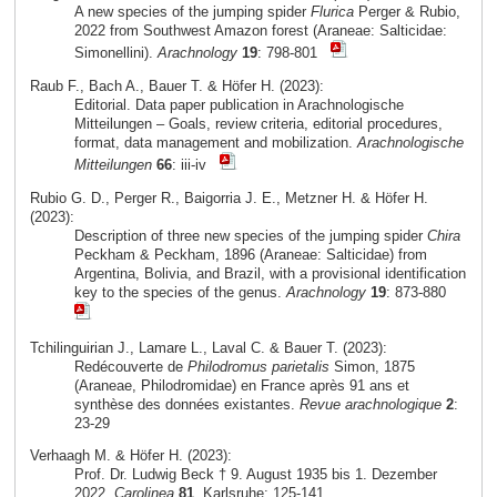
A new species of the jumping spider
Flurica
Perger & Rubio,
2022 from Southwest Amazon forest (Araneae: Salticidae:
Simonellini).
Arachnology
19
: 798-801
Raub F., Bach A., Bauer T. & Höfer H. (2023):
Editorial. Data paper publication in Arachnologische
Mitteilungen – Goals, review criteria, editorial procedures,
format, data management and mobilization.
Arachnologische
Mitteilungen
66
: iii-iv
Rubio G. D., Perger R., Baigorria J. E., Metzner H. & Höfer H.
(2023):
Description of three new species of the jumping spider
Chira
Peckham & Peckham, 1896 (Araneae: Salticidae) from
Argentina, Bolivia, and Brazil, with a provisional identification
key to the species of the genus.
Arachnology
19
: 873-880
Tchilinguirian J., Lamare L., Laval C. & Bauer T. (2023):
Redécouverte de
Philodromus parietalis
Simon, 1875
(Araneae, Philodromidae) en France après 91 ans et
synthèse des données existantes.
Revue arachnologique
2
:
23-29
Verhaagh M. & Höfer H. (2023):
Prof. Dr. Ludwig Beck † 9. August 1935 bis 1. Dezember
2022.
Carolinea
81
, Karlsruhe: 125-141