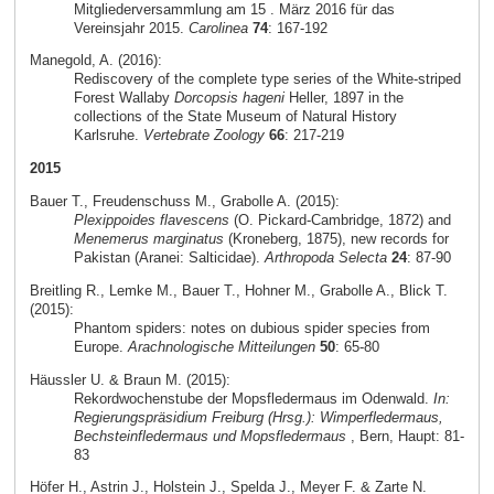
Mitgliederversammlung am 15 . März 2016 für das
Vereinsjahr 2015.
Carolinea
74
: 167-192
Manegold, A. (2016):
Rediscovery of the complete type series of the White-striped
Forest Wallaby
Dorcopsis hageni
Heller, 1897 in the
collections of the State Museum of Natural History
Karlsruhe.
Vertebrate Zoology
66
: 217-219
2015
Bauer T., Freudenschuss M., Grabolle A. (2015):
Plexippoides flavescens
(O. Pickard-Cambridge, 1872) and
Menemerus marginatus
(Kroneberg, 1875), new records for
Pakistan (Aranei: Salticidae).
Arthropoda Selecta
24
: 87-90
Breitling R., Lemke M., Bauer T., Hohner M., Grabolle A., Blick T.
(2015):
Phantom spiders: notes on dubious spider species from
Europe.
Arachnologische Mitteilungen
50
: 65-80
Häussler U. & Braun M. (2015):
Rekordwochenstube der Mopsfledermaus im Odenwald.
In:
Regierungspräsidium Freiburg (Hrsg.): Wimperfledermaus,
Bechsteinfledermaus und Mopsfledermaus
, Bern, Haupt: 81-
83
Höfer H., Astrin J., Holstein J., Spelda J., Meyer F. & Zarte N.