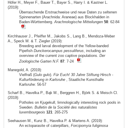
Höfer H., Meyer F., Bauer T., Bayer S., Harry I. & Kastner L.
(2019):
Überraschende Erstnachweise und neue Daten zu seltenen
Spinnenarten (Arachnida: Araneae) aus Blockhalden in
Baden-Württemberg.
Arachnologische Mitteilungen
58
: 62-84
Kirchhauser J., Pfeiffer M., Jakobs S., Lang B., Mendoza-Weber
A., Speck M. & T. Ziegler (2019):
Breeding and larval development of the Yellow-banded
Pipefish
Dunckerocampus pessuliferus
, including an
overview of the current zoo captive populations.
Der
Zoologische Garten N.F.
87
: 7-24
Manegold, A. (2019):
Vielfraß (
Gulo gulo
).
Für Euch! 30 Jahre Stiftung Hirsch -
Kulturförderung in Karlsruhe
, Staatliche Kunsthalle
Karlsruhe: 56-57
Scharf B., Havelka P., Bąk M., Berggren H., Björk S. & Meisch Cl.
(2019):
Potholes on Kjugekull, limnologically interesting rock pools in
Sweden.
Bulletin de la Société des naturalistes
luxembourgeois
121
: 265-275
Seehausen M., Kunz B., Havelka P. & Martens A. (2019):
An ectoparasite of caterpillars,
Forcipomyia fuliginosa