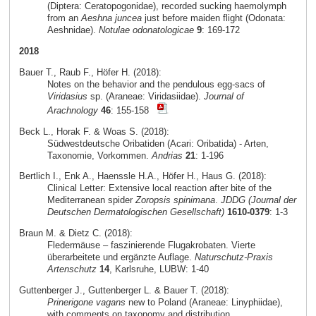
(Diptera: Ceratopogonidae), recorded sucking haemolymph
from an
Aeshna juncea
just before maiden flight (Odonata:
Aeshnidae).
Notulae odonatologicae
9
: 169-172
2018
Bauer T., Raub F., Höfer H. (2018):
Notes on the behavior and the pendulous egg-sacs of
Viridasius
sp. (Araneae: Viridasiidae).
Journal of
Arachnology
46
: 155-158
Beck L., Horak F. & Woas S. (2018):
Südwestdeutsche Oribatiden (Acari: Oribatida) - Arten,
Taxonomie, Vorkommen.
Andrias
21
: 1-196
Bertlich I., Enk A., Haenssle H.A., Höfer H., Haus G. (2018):
Clinical Letter: Extensive local reaction after bite of the
Mediterranean spider
Zoropsis spinimana
.
JDDG (Journal der
Deutschen Dermatologischen Gesellschaft)
1610-0379
: 1-3
Braun M. & Dietz C. (2018):
Fledermäuse – faszinierende Flugakrobaten. Vierte
überarbeitete und ergänzte Auflage.
Naturschutz-Praxis
Artenschutz
14
, Karlsruhe, LUBW: 1-40
Guttenberger J., Guttenberger L. & Bauer T. (2018):
Prinerigone vagans
new to Poland (Araneae: Linyphiidae),
with comments on taxonomy and distribution.