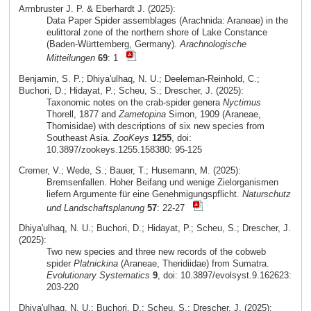
Armbruster J. P. & Eberhardt J. (2025):
Data Paper Spider assemblages (Arachnida: Araneae) in the
eulittoral zone of the northern shore of Lake Constance
(Baden-Württemberg, Germany).
Arachnologische
Mitteilungen
69
: 1
Benjamin, S. P.; Dhiya'ulhaq, N. U.; Deeleman-Reinhold, C.;
Buchori, D.; Hidayat, P.; Scheu, S.; Drescher, J. (2025):
Taxonomic notes on the crab-spider genera
Nyctimus
Thorell, 1877 and
Zametopina
Simon, 1909 (Araneae,
Thomisidae) with descriptions of six new species from
Southeast Asia.
ZooKeys
1255
, doi:
10.3897/zookeys.1255.158380: 95-125
Cremer, V.; Wede, S.; Bauer, T.; Husemann, M. (2025):
Bremsenfallen. Hoher Beifang und wenige Zielorganismen
liefern Argumente für eine Genehmigungspflicht.
Naturschutz
und Landschaftsplanung
57
: 22-27
Dhiya'ulhaq, N. U.; Buchori, D.; Hidayat, P.; Scheu, S.; Drescher, J.
(2025):
Two new species and three new records of the cobweb
spider
Platnickina
(Araneae, Theridiidae) from Sumatra.
Evolutionary Systematics
9
, doi: 10.3897/evolsyst.9.162623:
203-220
Dhiya'ulhaq, N. U.; Buchori, D.; Scheu, S.; Drescher, J. (2025):