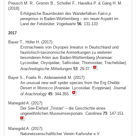
Preusch M. R., Gromm B., Scholler F., Havelka P. & Gäng H. M.
(2018):
Erfolgreiche Baumbruten des Wanderfalken
Falco p.
peregrinus
in Baden-Württemberg – ein neuer Aspekt im
Land der Felsbrüter.
Vogelwarte
56
: 131-133
2017
Bauer T., Höfer H. (2017):
Erstnachweis von
Oxyopes lineatus
in Deutschland und
faunistisch-taxonomische Anmerkungen zu weiteren
besonderen Arten aus Baden-Württemberg (Araneae:
Lycosidae, Oxyopidae, Salticidae, Thomisidae, Trachelidae).
Arachnologische Mitteilungen
53
: 29-37
Bayer S., Foelix R., Alderweireldt M. (2017):
An unusual new wolf spider species from the Erg Chebbi
Desert in Morocco (Araneae: Lycosidae: Evippinae).
Journal
of Arachnology
45
: 344-355
Manegold A. (2017):
Der See-Elefant „Tristan“ – die Geschichte eines
ungewöhnlichen Museumsexponats.
Carolinea
75
: 147-151
Manegold A. (2017):
Naturwissenschaftlicher Verein Karlsruhe e.V.