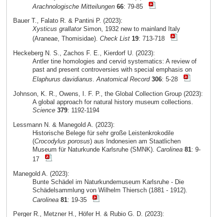
Arachnologische Mitteilungen
66
: 79-85
Bauer T., Falato R. & Pantini P. (2023):
Xysticus grallator
Simon, 1932 new to mainland Italy
(Araneae, Thomisidae).
Check List
19
: 713-718
Heckeberg N. S., Zachos F. E., Kierdorf U. (2023):
Antler tine homologies and cervid systematics: A review of
past and present controversies with special emphasis on
Elaphurus davidianus
.
Anatomical Record
306
: 5-28
Johnson, K. R., Owens, I. F. P., the Global Collection Group (2023):
A global approach for natural history museum collections.
Science
379
: 1192-1194
Lessmann N. & Manegold A. (2023):
Historische Belege für sehr große Leistenkrokodile
(
Crocodylus porosus
) aus Indonesien am Staatlichen
Museum für Naturkunde Karlsruhe (SMNK).
Carolinea
81
: 9-
17
Manegold A. (2023):
Bunte Schädel im Naturkundemuseum Karlsruhe - Die
Schädelsammlung von Wilhelm Thiersch (1881 - 1912).
Carolinea
81
: 19-35
Perger R., Metzner H., Höfer H. & Rubio G. D. (2023):