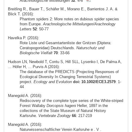
Arachnologische Mitteilungen
52
: 4-6
Breitling R., Bauer T., Schäfer M., Morano E., Barrientos J. A. &
Blick T. (2016):
Phantom spiders 2: More notes on dubious spider species
from Europe.
Arachnologische Mitteilungen/Arachnology
Letters
52
: 50-77
Havelka P. (2016):
Rote Liste und Gesamtartenliste der Gnitzen (Diptera:
Ceratopogonidae) Deutschlands.
Naturschutz und
Biologische Vielfalt
70
: 33-66
Hudson LN, Newbold T, Contu S, Hill SLL, Lysenko I, De Palma A,
... Höfer H, ... Purvis A (2016):
The database of the PREDICTS (Projecting Responses of
Ecological Diversity In Changing Terrestrial Systems)
project.
Ecology and Evolution
doi: 10.1002/ECE3.2579
: 1-
44
Manegold A. (2016):
Rediscovery of the complete type series of the White-striped
Forest Wallaby
Dorcopsis hageni
Heller, 1897 in the
collections of the State Museum of Natural History
Karlsruhe.
Vertebrate Zoology
66
: 217-219
Manegold A. (2016):
Naturwissenschaftlicher Verein Karlsruhe e . V .