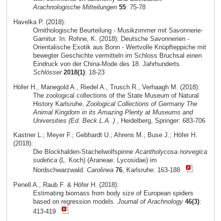
Arachnologische Mitteilungen
55
: 75-78
Havelka P. (2018):
Ornithologische Beurteilung - Musikzimmer mit Savonnerie-
Garnitur. In: Rohne, K. (2018): Deutsche Savonnerien -
Orientalische Exotik aus Bonn - Wertvolle Knüpfteppiche mit
bewegter Geschichte vermitteln im Schloss Bruchsal einen
Eindruck von der China-Mode des 18. Jahrhunderts.
Schlösser
2018(1)
: 18-23
Höfer H., Manegold A., Riedel A., Trusch R., Verhaagh M. (2018):
The zoological collections of the State Museum of Natural
History Karlsruhe.
Zoological Collections of Germany The
Animal Kingdom in its Amazing Plenty at Museums and
Universities (Ed. Beck L.A. )
, Heidelberg, Springer: 683-706
Kastner L.; Meyer F.; Gebhardt U.; Ahrens M.; Buse J.; Höfer H.
(2018):
Die Blockhalden-Stachelwolfspinne
Acantholycosa norvegica
sudetica
(L. Koch) (Araneae: Lycosidae) im
Nordschwarzwald.
Carolinea
76
, Karlsruhe: 163-188
Penell A., Raub F. & Höfer H. (2018):
Estimating biomass from body size of European spiders
based on regression models.
Journal of Arachnology
46(3)
:
413-419