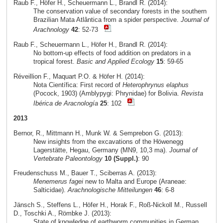
Raub F., Höfer H., Scheuermann L., Brandl R. (2014):
The conservation value of secondary forests in the southern
Brazilian Mata Atlântica from a spider perspective.
Journal of
Arachnology
42
: 52-73
Raub F., Scheuermann L., Höfer H., Brandl R. (2014):
No bottom-up effects of food addition on predators in a
tropical forest.
Basic and Applied Ecology
15
: 59-65
Réveillion F., Maquart P.O. & Höfer H. (2014):
Nota Científica: First record of
Heterophrynus elaphus
(Pocock, 1903) (Amblypygi: Phrynidae) for Bolivia.
Revista
Ibérica de Aracnología
25
: 102
2013
Bernor, R., Mittmann H., Munk W. & Semprebon G. (2013):
New insights from the excavations of the Höwenegg
Lagerstätte, Hegau, Germany (MN9, 10,3 ma).
Journal of
Vertebrate Paleontology
10 (Suppl.)
: 90
Freudenschuss M., Bauer T., Sciberras A. (2013):
Menemerus fagei
new to Malta and Europe (Araneae:
Salticidae).
Arachnologische Mitteilungen
46
: 6-8
Jänsch S., Steffens L., Höfer H., Horak F., Roß-Nickoll M., Russell
D., Toschki A., Römbke J. (2013):
State of knowledge of earthworm communities in German