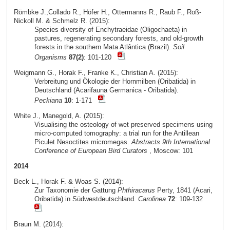
Römbke J.,Collado R., Höfer H., Ottermanns R., Raub F., Roß-
Nickoll M. & Schmelz R. (2015):
Species diversity of Enchytraeidae (Oligochaeta) in
pastures, regenerating secondary forests, and old-growth
forests in the southern Mata Atlântica (Brazil).
Soil
Organisms
87(2)
: 101-120
Weigmann G., Horak F., Franke K., Christian A. (2015):
Verbreitung und Ökologie der Hornmilben (Oribatida) in
Deutschland (Acarifauna Germanica - Oribatida).
Peckiana
10
: 1-171
White J., Manegold, A. (2015):
Visualising the osteology of wet preserved specimens using
micro-computed tomography: a trial run for the Antillean
Piculet Nesoctites micromegas.
Abstracts 9th International
Conference of European Bird Curators
, Moscow: 101
2014
Beck L., Horak F. & Woas S. (2014):
Zur Taxonomie der Gattung
Phthiracarus
Perty, 1841 (Acari,
Oribatida) in Südwestdeutschland.
Carolinea
72
: 109-132
Braun M. (2014):