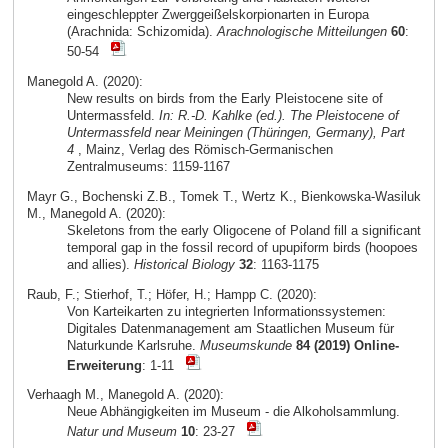
eingeschleppter Zwerggeißelskorpionarten in Europa
(Arachnida: Schizomida).
Arachnologische Mitteilungen
60
:
50-54
Manegold A. (2020):
New results on birds from the Early Pleistocene site of
Untermassfeld.
In: R.-D. Kahlke (ed.). The Pleistocene of
Untermassfeld near Meiningen (Thüringen, Germany), Part
4
, Mainz, Verlag des Römisch-Germanischen
Zentralmuseums: 1159-1167
Mayr G., Bochenski Z.B., Tomek T., Wertz K., Bienkowska-Wasiluk
M., Manegold A. (2020):
Skeletons from the early Oligocene of Poland fill a significant
temporal gap in the fossil record of upupiform birds (hoopoes
and allies).
Historical Biology
32
: 1163-1175
Raub, F.; Stierhof, T.; Höfer, H.; Hampp C. (2020):
Von Karteikarten zu integrierten Informationssystemen:
Digitales Datenmanagement am Staatlichen Museum für
Naturkunde Karlsruhe.
Museumskunde
84 (2019) Online-
Erweiterung
: 1-11
Verhaagh M., Manegold A. (2020):
Neue Abhängigkeiten im Museum - die Alkoholsammlung.
Natur und Museum
10
: 23-27