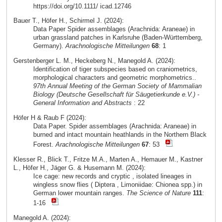
https://doi.org/10.1111/ icad.12746
Bauer T., Höfer H., Schirmel J. (2024):
Data Paper Spider assemblages (Arachnida: Araneae) in
urban grassland patches in Karlsruhe (Baden-Württemberg,
Germany).
Arachnologische Mitteilungen
68
: 1
Gerstenberger L. M., Heckeberg N., Manegold A. (2024):
Identification of tiger subspecies based on craniometrics,
morphological characters and geometric morphometrics..
97th Annual Meeting of the German Society of Mammalian
Biology (Deutsche Gesellschaft für Säugetierkunde e.V.) -
General Information and Abstracts
: 22
Höfer H & Raub F (2024):
Data Paper. Spider assemblages (Arachnida: Araneae) in
burned and intact mountain heathlands in the Northern Black
Forest.
Arachnologische Mitteilungen
67
: 53
Klesser R., Blick T., Fritze M.A., Marten A., Hemauer M., Kastner
L., Höfer H., Jäger G. & Husemann M. (2024):
Ice cage: new records and cryptic , isolated lineages in
wingless snow flies ( Diptera , Limoniidae: Chionea spp.) in
German lower mountain ranges.
The Science of Nature
111
:
1-16
Manegold A. (2024):