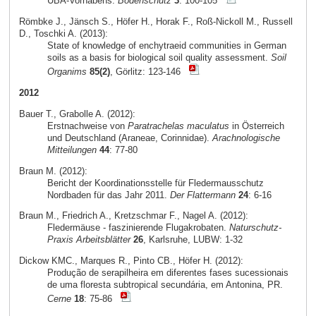
UBA-Vorhabens.
Bodenschutz
3
: 100-105
Römbke J., Jänsch S., Höfer H., Horak F., Roß-Nickoll M., Russell
D., Toschki A. (2013):
State of knowledge of enchytraeid communities in German
soils as a basis for biological soil quality assessment.
Soil
Organims
85(2)
, Görlitz: 123-146
2012
Bauer T., Grabolle A. (2012):
Erstnachweise von
Paratrachelas maculatus
in Österreich
und Deutschland (Araneae, Corinnidae).
Arachnologische
Mitteilungen
44
: 77-80
Braun M. (2012):
Bericht der Koordinationsstelle für Fledermausschutz
Nordbaden für das Jahr 2011.
Der Flattermann
24
: 6-16
Braun M., Friedrich A., Kretzschmar F., Nagel A. (2012):
Fledermäuse - faszinierende Flugakrobaten.
Naturschutz-
Praxis Arbeitsblätter
26
, Karlsruhe, LUBW: 1-32
Dickow KMC., Marques R., Pinto CB., Höfer H. (2012):
Produção de serapilheira em diferentes fases sucessionais
de uma floresta subtropical secundária, em Antonina, PR.
Cerne
18
: 75-86