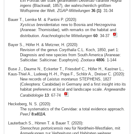
Ein Portrait der stark gefährdeten Desertas-Tarantel
Hogna
ingens
(Blackwall, 1857), der wahrscheinlich größten
Wolfspinne der Welt.
ZGAP-Mitteilungen
36 (1)
: 31-34
Bauer T., Lemke M. & Pantini P. (2020):
Xysticus brevidentatus
new to Bosnia and Herzegovina
(Araneae: Thomisidae), with remarks on the habitat and
distribution.
Arachnologische Mitteilungen
60
: 34-37
Bayer S., Höfer H. & Metzner, H. (2020):
Revision of the genus
Corythalia
C.L. Koch, 1850, part 1:
Diagnosis and new species from South America (Araneae:
Salticidae: Salticinae: Euophryini).
Zootaxa
4806
: 1-144
Buse J., Daume N., Eckerter T., Friesdorf C., Höfer H., Kastner L.,
Kaus-Thiel A., Ludewig H.-H., Popa F., Schlör A., Dreiser C. (2020):
New records of
Leistus montanus
STEPHENS, 1827
(Coleoptera: Carabidae) in Germany and a first insight into its
habitat preference at local and landscape scale.
Angewandte
Carabidologie
13
: 67-74
Heckeberg, N. S. (2020):
The systematics of the Cervidae: a total evidence approach.
PeerJ
8:e8114.
Lauterbach S., Hörren T. & Bauer T. (2020):
Stenochrus portoricensis
neu für Nordrhein-Westfalen, mit
Anmerkungen zur Verbreitung und Habitaten weiterer