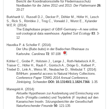
Bericht der Koordinationsstelle für Fledermausschutz
Nordbaden für die Jahre 2012 und 2013.
Der Flattermann
26
:
20-27
Burkhardt U., Russell D.J., Decker P., Döhler M., Höfer H., Lesch
S., Rick S., Römbke J., Trog C., Vorwald J., Wurst E., Xylander
W.E.R. (2014):
The Edaphobase project of GBIF-Germany—A new online
soil-zoological data warehouse.
Applied Soil Ecology
83
: 3-
12
Havelka P. & Scholler F. (2014):
Der Uhu (
Bubo bubo
) in der Badischen Rheinaue zu
Karlsruhe.
Carolinea
72
: 97-108
Köhler C., Grobe P., Holstein J., Lange J., Roth-Nebelsick A.R.,
Traiser C., Höfer H., Raub F., Güntsch A., Dröge G., Kelbert P.,
Triebel D., Link A., Weiss M., Neubacher D., Weibulat T. (2014):
BiNHum: powerful access to Natural History Collections.
Conference Paper TDWG 2014 Annual Conference,
Jönköping, Schweden
DOI: 10.13140/2.1.1824.7366
: 1-35
Manegold A. (2014):
Aktuelle Hypothesen zur Ausbreitung und Einnischung von
Buch- (
Fringilla coelebs
) und Teydefink (
F. teydea
) auf den
Kanarischen Inseln.
Sitzungsberichte der Gesellschaft
Naturforschender Freunde
50
: 121-135