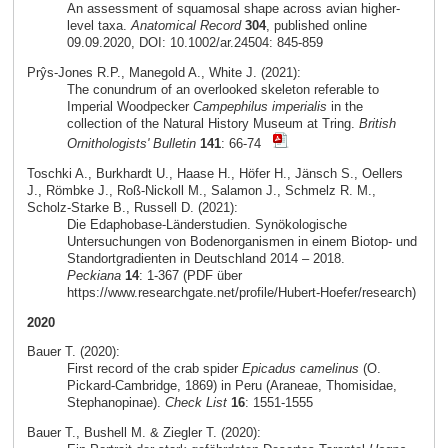
An assessment of squamosal shape across avian higher-
level taxa.
Anatomical Record
304
, published online
09.09.2020, DOI: 10.1002/ar.24504: 845-859
Prŷs-Jones R.P., Manegold A., White J. (2021):
The conundrum of an overlooked skeleton referable to
Imperial Woodpecker
Campephilus imperialis
in the
collection of the Natural History Museum at Tring.
British
Ornithologists' Bulletin
141
: 66-74
Toschki A., Burkhardt U., Haase H., Höfer H., Jänsch S., Oellers
J., Römbke J., Roß-Nickoll M., Salamon J., Schmelz R. M.,
Scholz-Starke B., Russell D. (2021):
Die Edaphobase-Länderstudien. Synökologische
Untersuchungen von Bodenorganismen in einem Biotop- und
Standortgradienten in Deutschland 2014 – 2018.
Peckiana
14
: 1-367 (PDF über
https://www.researchgate.net/profile/Hubert-Hoefer/research)
2020
Bauer T. (2020):
First record of the crab spider
Epicadus camelinus
(O.
Pickard-Cambridge, 1869) in Peru (Araneae, Thomisidae,
Stephanopinae).
Check List
16
: 1551-1555
Bauer T., Bushell M. & Ziegler T. (2020):