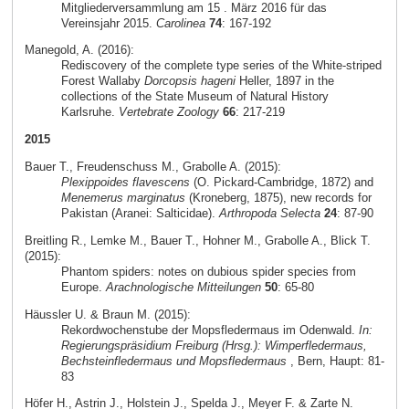
Mitgliederversammlung am 15 . März 2016 für das
Vereinsjahr 2015.
Carolinea
74
: 167-192
Manegold, A. (2016):
Rediscovery of the complete type series of the White-striped
Forest Wallaby
Dorcopsis hageni
Heller, 1897 in the
collections of the State Museum of Natural History
Karlsruhe.
Vertebrate Zoology
66
: 217-219
2015
Bauer T., Freudenschuss M., Grabolle A. (2015):
Plexippoides flavescens
(O. Pickard-Cambridge, 1872) and
Menemerus marginatus
(Kroneberg, 1875), new records for
Pakistan (Aranei: Salticidae).
Arthropoda Selecta
24
: 87-90
Breitling R., Lemke M., Bauer T., Hohner M., Grabolle A., Blick T.
(2015):
Phantom spiders: notes on dubious spider species from
Europe.
Arachnologische Mitteilungen
50
: 65-80
Häussler U. & Braun M. (2015):
Rekordwochenstube der Mopsfledermaus im Odenwald.
In:
Regierungspräsidium Freiburg (Hrsg.): Wimperfledermaus,
Bechsteinfledermaus und Mopsfledermaus
, Bern, Haupt: 81-
83
Höfer H., Astrin J., Holstein J., Spelda J., Meyer F. & Zarte N.