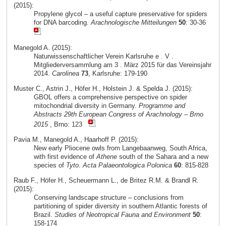
(2015):
Propylene glycol – a useful capture preservative for spiders
for DNA barcoding.
Arachnologische Mitteilungen
50
: 30-36
Manegold A. (2015):
Naturwissenschaftlicher Verein Karlsruhe e . V .
Mitgliederversammlung am 3 . März 2015 für das Vereinsjahr
2014.
Carolinea
73
, Karlsruhe: 179-190
Muster C., Astrin J., Höfer H., Holstein J. & Spelda J. (2015):
GBOL offers a comprehensive perspective on spider
mitochondrial diversity in Germany.
Programme and
Abstracts 29th European Congress of Arachnology – Brno
2015
, Brno: 123
Pavia M., Manegold A., Haarhoff P. (2015):
New early Pliocene owls from Langebaanweg, South Africa,
with first evidence of
Athene
south of the Sahara and a new
species of
Tyto
.
Acta Palaeontologica Polonica
60
: 815-828
Raub F., Höfer H., Scheuermann L., de Britez R.M. & Brandl R.
(2015):
Conserving landscape structure – conclusions from
partitioning of spider diversity in southern Atlantic forests of
Brazil.
Studies of Neotropical Fauna and Environment
50
:
158-174