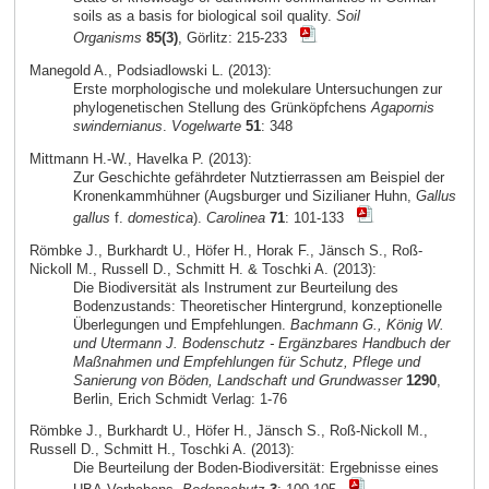
soils as a basis for biological soil quality.
Soil
Organisms
85(3)
, Görlitz: 215-233
Manegold A., Podsiadlowski L. (2013):
Erste morphologische und molekulare Untersuchungen zur
phylogenetischen Stellung des Grünköpfchens
Agapornis
swindernianus
.
Vogelwarte
51
: 348
Mittmann H.-W., Havelka P. (2013):
Zur Geschichte gefährdeter Nutztierrassen am Beispiel der
Kronenkammhühner (Augsburger und Sizilianer Huhn,
Gallus
gallus
f.
domestica
).
Carolinea
71
: 101-133
Römbke J., Burkhardt U., Höfer H., Horak F., Jänsch S., Roß-
Nickoll M., Russell D., Schmitt H. & Toschki A. (2013):
Die Biodiversität als Instrument zur Beurteilung des
Bodenzustands: Theoretischer Hintergrund, konzeptionelle
Überlegungen und Empfehlungen.
Bachmann G., König W.
und Utermann J. Bodenschutz - Ergänzbares Handbuch der
Maßnahmen und Empfehlungen für Schutz, Pflege und
Sanierung von Böden, Landschaft und Grundwasser
1290
,
Berlin, Erich Schmidt Verlag: 1-76
Römbke J., Burkhardt U., Höfer H., Jänsch S., Roß-Nickoll M.,
Russell D., Schmitt H., Toschki A. (2013):
Die Beurteilung der Boden-Biodiversität: Ergebnisse eines