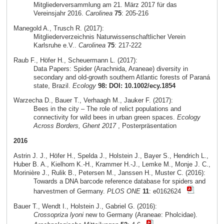
Mitgliederversammlung am 21. März 2017 für das
Vereinsjahr 2016.
Carolinea
75
: 205-216
Manegold A., Trusch R. (2017):
Mitgliederverzeichnis Naturwissenschaftlicher Verein
Karlsruhe e.V..
Carolinea
75
: 217-222
Raub F., Höfer H., Scheuermann L. (2017):
Data Papers: Spider (Arachnida, Araneae) diversity in
secondary and old-growth southern Atlantic forests of Paraná
state, Brazil.
Ecology
98: DOI: 10.1002/ecy.1854
Warzecha D., Bauer T., Verhaagh M., Jauker F. (2017):
Bees in the city – The role of relict populations and
connectivity for wild bees in urban green spaces.
Ecology
Across Borders, Ghent 2017
, Posterpräsentation
2016
Astrin J. J., Höfer H., Spelda J., Holstein J., Bayer S., Hendrich L.,
Huber B. A., Kielhorn K.-H., Krammer H.-J., Lemke M., Monje J. C.,
Morinière J., Rulik B., Petersen M., Janssen H., Muster C. (2016):
Towards a DNA barcode reference database for spiders and
harvestmen of Germany.
PLOS ONE
11
: e0162624
Bauer T., Wendt I., Holstein J., Gabriel G. (2016):
Crossopriza lyoni
new to Germany (Araneae: Pholcidae).