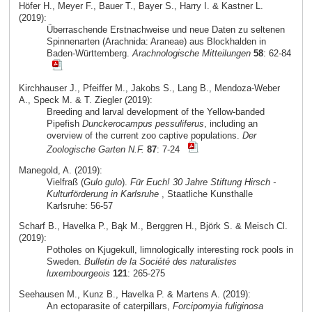
Höfer H., Meyer F., Bauer T., Bayer S., Harry I. & Kastner L.
(2019):
Überraschende Erstnachweise und neue Daten zu seltenen
Spinnenarten (Arachnida: Araneae) aus Blockhalden in
Baden-Württemberg.
Arachnologische Mitteilungen
58
: 62-84
Kirchhauser J., Pfeiffer M., Jakobs S., Lang B., Mendoza-Weber
A., Speck M. & T. Ziegler (2019):
Breeding and larval development of the Yellow-banded
Pipefish
Dunckerocampus pessuliferus
, including an
overview of the current zoo captive populations.
Der
Zoologische Garten N.F.
87
: 7-24
Manegold, A. (2019):
Vielfraß (
Gulo gulo
).
Für Euch! 30 Jahre Stiftung Hirsch -
Kulturförderung in Karlsruhe
, Staatliche Kunsthalle
Karlsruhe: 56-57
Scharf B., Havelka P., Bąk M., Berggren H., Björk S. & Meisch Cl.
(2019):
Potholes on Kjugekull, limnologically interesting rock pools in
Sweden.
Bulletin de la Société des naturalistes
luxembourgeois
121
: 265-275
Seehausen M., Kunz B., Havelka P. & Martens A. (2019):
An ectoparasite of caterpillars,
Forcipomyia fuliginosa