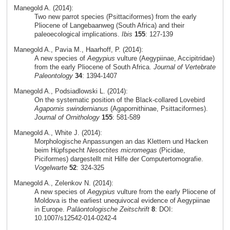
Manegold A. (2014):
Two new parrot species (Psittaciformes) from the early
Pliocene of Langebaanweg (South Africa) and their
paleoecological implications.
Ibis
155
: 127-139
Manegold A., Pavia M., Haarhoff, P. (2014):
A new species of
Aegypius
vulture (Aegypiinae, Accipitridae)
from the early Pliocene of South Africa.
Journal of Vertebrate
Paleontology
34
: 1394-1407
Manegold A., Podsiadlowski L. (2014):
On the systematic position of the Black-collared Lovebird
Agapornis swindernianus
(Agapornithinae, Psittaciformes).
Journal of Ornithology
155
: 581-589
Manegold A., White J. (2014):
Morphologische Anpassungen an das Klettern und Hacken
beim Hüpfspecht
Nesoctites micromegas
(Picidae,
Piciformes) dargestellt mit Hilfe der Computertomografie.
Vogelwarte
52
: 324-325
Manegold A., Zelenkov N. (2014):
A new species of
Aegypius
vulture from the early Pliocene of
Moldova is the earliest unequivocal evidence of Aegypiinae
in Europe.
Paläontologische Zeitschrift
8
: DOI:
10.1007/s12542-014-0242-4