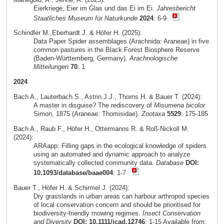
Eierkriege, Eier im Glas und das Ei im Ei.
Jahresbericht
Staatliches Museum für Naturkunde
2024
: 6-9
Schindler M.,Eberhardt J. & Höfer H. (2025):
Data Paper Spider assemblages (Arachnida: Araneae) in five
common pastures in the Black Forest Biosphere Reserve
(Baden-Württemberg, Germany).
Arachnologische
Mitteilungen
70
: 1
2024
Bach A., Lauterbach S., Astrin J.J., Thorns H. & Bauer T. (2024):
A master in disguise? The rediscovery of
Misumena bicolor
Simon, 1875 (Araneae: Thomisidae).
Zootaxa
5529
: 175-185
Bach A., Raub F., Höfer H., Ottermanns R. & Roß-Nickoll M.
(2024):
ARAapp: Filling gaps in the ecological knowledge of spiders
using an automated and dynamic approach to analyze
systematically collected community data.
Database
DOI:
10.1093/database/baae004
: 1-7
Bauer T., Höfer H. & Schirmel J. (2024):
Dry grasslands in urban areas can harbour arthropod species
of local conservation concern and should be prioritised for
biodiversity-friendly mowing regimes.
Insect Conservation
and Diversity
DOI: 10.1111/icad.12746
: 1-15 Available from: