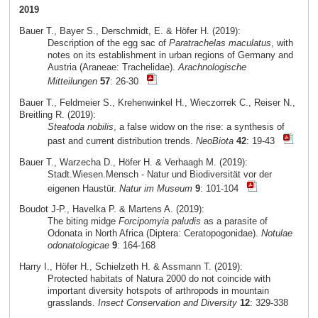
2019
Bauer T., Bayer S., Derschmidt, E. & Höfer H. (2019):
Description of the egg sac of
Paratrachelas maculatus
, with
notes on its establishment in urban regions of Germany and
Austria (Araneae: Trachelidae).
Arachnologische
Mitteilungen
57
: 26-30
Bauer T., Feldmeier S., Krehenwinkel H., Wieczorrek C., Reiser N.,
Breitling R. (2019):
Steatoda nobilis
, a false widow on the rise: a synthesis of
past and current distribution trends.
NeoBiota
42
: 19-43
Bauer T., Warzecha D., Höfer H. & Verhaagh M. (2019):
Stadt.Wiesen.Mensch - Natur und Biodiversität vor der
eigenen Haustür.
Natur im Museum
9
: 101-104
Boudot J-P., Havelka P. & Martens A. (2019):
The biting midge
Forcipomyia paludis
as a parasite of
Odonata in North Africa (Diptera: Ceratopogonidae).
Notulae
odonatologicae
9
: 164-168
Harry I., Höfer H., Schielzeth H. & Assmann T. (2019):
Protected habitats of Natura 2000 do not coincide with
important diversity hotspots of arthropods in mountain
grasslands.
Insect Conservation and Diversity
12
: 329-338