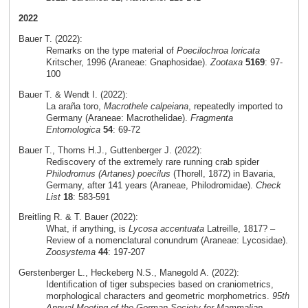
2022
Bauer T. (2022):
Remarks on the type material of
Poecilochroa loricata
Kritscher, 1996 (Araneae: Gnaphosidae).
Zootaxa
5169
: 97-
100
Bauer T. & Wendt I. (2022):
La araña toro,
Macrothele calpeiana
, repeatedly imported to
Germany (Araneae: Macrothelidae).
Fragmenta
Entomologica
54
: 69-72
Bauer T., Thorns H.J., Guttenberger J. (2022):
Rediscovery of the extremely rare running crab spider
Philodromus (Artanes) poecilus
(Thorell, 1872) in Bavaria,
Germany, after 141 years (Araneae, Philodromidae).
Check
List
18
: 583-591
Breitling R. & T. Bauer (2022):
What, if anything, is
Lycosa accentuata
Latreille, 1817? –
Review of a nomenclatural conundrum (Araneae: Lycosidae).
Zoosystema
44
: 197-207
Gerstenberger L., Heckeberg N.S., Manegold A. (2022):
Identification of tiger subspecies based on craniometrics,
morphological characters and geometric morphometrics.
95th
Annual Meeting of the German Society for Mammalian