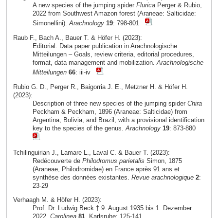
A new species of the jumping spider
Flurica
Perger & Rubio,
2022 from Southwest Amazon forest (Araneae: Salticidae:
Simonellini).
Arachnology
19
: 798-801
Raub F., Bach A., Bauer T. & Höfer H. (2023):
Editorial. Data paper publication in Arachnologische
Mitteilungen – Goals, review criteria, editorial procedures,
format, data management and mobilization.
Arachnologische
Mitteilungen
66
: iii-iv
Rubio G. D., Perger R., Baigorria J. E., Metzner H. & Höfer H.
(2023):
Description of three new species of the jumping spider
Chira
Peckham & Peckham, 1896 (Araneae: Salticidae) from
Argentina, Bolivia, and Brazil, with a provisional identification
key to the species of the genus.
Arachnology
19
: 873-880
Tchilinguirian J., Lamare L., Laval C. & Bauer T. (2023):
Redécouverte de
Philodromus parietalis
Simon, 1875
(Araneae, Philodromidae) en France après 91 ans et
synthèse des données existantes.
Revue arachnologique
2
:
23-29
Verhaagh M. & Höfer H. (2023):
Prof. Dr. Ludwig Beck † 9. August 1935 bis 1. Dezember
2022.
Carolinea
81
, Karlsruhe: 125-141