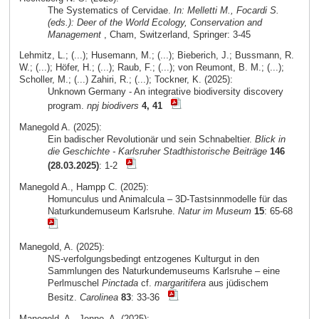
The Systematics of Cervidae.
In: Melletti M., Focardi S.
(eds.): Deer of the World Ecology, Conservation and
Management
, Cham, Switzerland, Springer: 3-45
Lehmitz, L.; (...); Husemann, M.; (...); Bieberich, J.; Bussmann, R.
W.; (...); Höfer, H.; (...); Raub, F.; (...); von Reumont, B. M.; (...);
Scholler, M.; (...) Zahiri, R.; (...); Tockner, K. (2025):
Unknown Germany - An integrative biodiversity discovery
program.
npj biodivers
4, 41
Manegold A. (2025):
Ein badischer Revolutionär und sein Schnabeltier.
Blick in
die Geschichte - Karlsruher Stadthistorische Beiträge
146
(28.03.2025)
: 1-2
Manegold A., Hampp C. (2025):
Homunculus und Animalcula – 3D-Tastsinnmodelle für das
Naturkundemuseum Karlsruhe.
Natur im Museum
15
: 65-68
Manegold, A. (2025):
NS-verfolgungsbedingt entzogenes Kulturgut in den
Sammlungen des Naturkundemuseums Karlsruhe – eine
Perlmuschel
Pinctada
cf.
margaritifera
aus jüdischem
Besitz.
Carolinea
83
: 33-36
Manegold, A., Jenne, A. (2025):