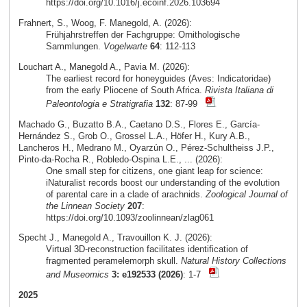
https://doi.org/10.1016/j.ecoinf.2026.103694
Frahnert, S., Woog, F. Manegold, A. (2026):
Frühjahrstreffen der Fachgruppe: Ornithologische
Sammlungen.
Vogelwarte
64
: 112-113
Louchart A., Manegold A., Pavia M. (2026):
The earliest record for honeyguides (Aves: Indicatoridae)
from the early Pliocene of South Africa.
Rivista Italiana di
Paleontologia e Stratigrafia
132
: 87-99
Machado G., Buzatto B.A., Caetano D.S., Flores E., García-
Hernández S., Grob O., Grossel L.A., Höfer H., Kury A.B.,
Lancheros H., Medrano M., Oyarzún O., Pérez-Schultheiss J.P.,
Pinto-da-Rocha R., Robledo-Ospina L.E., ... (2026):
One small step for citizens, one giant leap for science:
iNaturalist records boost our understanding of the evolution
of parental care in a clade of arachnids.
Zoological Journal of
the Linnean Society
207
:
https://doi.org/10.1093/zoolinnean/zlag061
Specht J., Manegold A., Travouillon K. J. (2026):
Virtual 3D-reconstruction facilitates identification of
fragmented peramelemorph skull.
Natural History Collections
and Museomics
3: e192533 (2026)
: 1-7
2025