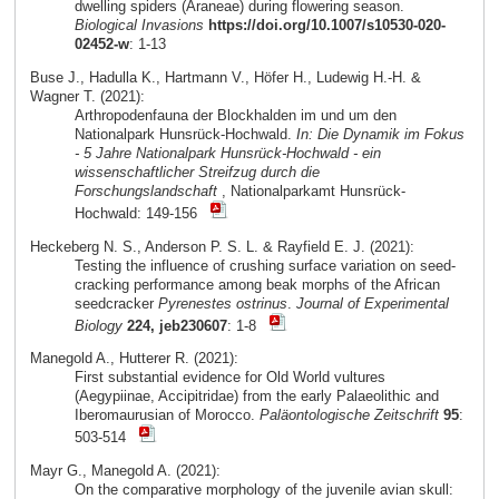
dwelling spiders (Araneae) during flowering season.
Biological Invasions
https://doi.org/10.1007/s10530-020-
02452-w
: 1-13
Buse J., Hadulla K., Hartmann V., Höfer H., Ludewig H.-H. &
Wagner T. (2021):
Arthropodenfauna der Blockhalden im und um den
Nationalpark Hunsrück-Hochwald.
In: Die Dynamik im Fokus
- 5 Jahre Nationalpark Hunsrück-Hochwald - ein
wissenschaftlicher Streifzug durch die
Forschungslandschaft
, Nationalparkamt Hunsrück-
Hochwald: 149-156
Heckeberg N. S., Anderson P. S. L. & Rayfield E. J. (2021):
Testing the influence of crushing surface variation on seed-
cracking performance among beak morphs of the African
seedcracker
Pyrenestes ostrinus
.
Journal of Experimental
Biology
224, jeb230607
: 1-8
Manegold A., Hutterer R. (2021):
First substantial evidence for Old World vultures
(Aegypiinae, Accipitridae) from the early Palaeolithic and
Iberomaurusian of Morocco.
Paläontologische Zeitschrift
95
:
503-514
Mayr G., Manegold A. (2021):
On the comparative morphology of the juvenile avian skull: