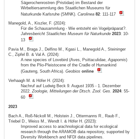
Sägerochenrostren (Pristidae) im Bestand der
Wirbeltiersammlung des Staatlichen Museums für
Naturkunde Karlsruhe (SMNK).
Carolinea
82
: 111-117
Manegold, A., Kiszler, F. (2024):
Für die Schausammlung - Wie entsteht ein Vogelpräparat?.
Jahresbericht Staatliches Museum für Naturkunde
2023
: 10-
13
Pavia M., Braga J., Delfino M., Kgasi L., Manegold A., Steininger
C., Zipfel B. & Val A. (2024):
A new species of Lovebird (Aves, Psittaculidae,
Agapornis
)
from the Plio-Pleistocene of the Cradle of Humankind
(Gauteng, South Africa).
Geobios
online
Verhaagh M. & Höfer H. (2024):
Nachruf auf Ludwig Beck 9. August 1935 - 1. Dezember
2022.
Zoologie, Mitteilungen der Dtsch. Zool. Ges.
2024
: 55-
60
2023
Bach A., Roß-Nickoll M., Holstein J., Ottermanns R., Raub F.,
Triebel D., Weiss M., Wendt I. & Höfer H. (2023):
Improved access to arachnological data for ecological
research through the ARAMOB data repository, supported by
Diversity Workbench and NFDI data pipelines.