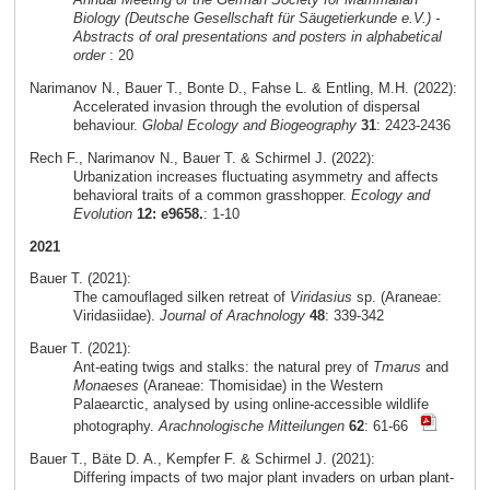
Biology (Deutsche Gesellschaft für Säugetierkunde e.V.) -
Abstracts of oral presentations and posters in alphabetical
order
: 20
Narimanov N., Bauer T., Bonte D., Fahse L. & Entling, M.H. (2022):
Accelerated invasion through the evolution of dispersal
behaviour.
Global Ecology and Biogeography
31
: 2423-2436
Rech F., Narimanov N., Bauer T. & Schirmel J. (2022):
Urbanization increases fluctuating asymmetry and affects
behavioral traits of a common grasshopper.
Ecology and
Evolution
12: e9658.
: 1-10
2021
Bauer T. (2021):
The camouflaged silken retreat of
Viridasius
sp. (Araneae:
Viridasiidae).
Journal of Arachnology
48
: 339-342
Bauer T. (2021):
Ant-eating twigs and stalks: the natural prey of
Tmarus
and
Monaeses
(Araneae: Thomisidae) in the Western
Palaearctic, analysed by using online-accessible wildlife
photography.
Arachnologische Mitteilungen
62
: 61-66
Bauer T., Bäte D. A., Kempfer F. & Schirmel J. (2021):
Differing impacts of two major plant invaders on urban plant-