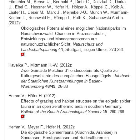
Förschler M., Bense U., Berthold P., Dietz C., Doczkal D., Dorka
U., Ebel C., Hessner W., Höfer H., Hölzer A., Köppel C., Kolb A.,
Laufer H., Lieser M., Marx J., Meineke J-U., Münch W., Murmann-
Kristen L., Rennwald E., Römpp I., Roth K., Schanowski A.et a
(2012):
Ökologisches Potenzial eines möglichen Nationalparks im
Nordschwarzwald. Chancen in Prozessschutz-,
Entwicklungs- und Managementzonen aus
naturschutzfachlicher Sicht.
Naturschutz und
Landschaftsplanung
44
, Stuttgart, Eugen Ulmer: 273-281
Havelka P., Mittmann H.-W. (2012):
Zwei Gemälde Melchior d'Hondecoeters als Quelle zur
Kulturgeschichte des europäischen Hausgeflügels.
Jahrbuch
der Staatlichen Kunstsammlungen in Baden-
Württemberg
48/49
: 26-38
Hemm V., Höfer H. (2012):
Effects of grazing and habitat structure on the epigeic spider
fauna in an open xerothermic area in southern Germany.
Bulletin of the British Arachnological Society
15
: 260-268
Hemm V., Meyer F., Höfer H. (2012):
Die epigäische Spinnenfauna (Arachnida, Araneae) in
Sandrasen, Borstgrasrasen und Ruderalfluren im