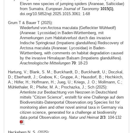
Eleven new species of jumping spiders (Araneae, Salticidae)
from Sumatra.
European Journal of Taxonomy
1015(1)
,
doi.org/10.5852/ejt.2025.1015.3061: 1-68
Grum T & Bauer T (2025):
Wiederfund von Arctosa maculata (Gefleckter Wühlwolf)
(Araneae: Lycosidae) in Baden-Württemberg, mit
Anmerkungen zum Habitatverlust durch das invasive
Indische Springkraut (Impatiens glandulifera) Rediscovery of
Arctosa maculata (Araneae: Lycosidae) in Baden-
Württemberg, with comments on habitat degradation caused
by the invasive Himalayan Balsam (Impatiens glandulifera).
Arachnologische Mitteilungen
70
: 18-23
Hartung, V.; Blank, S. M.; Burckhardt, D.; Burckhardt, U.; Doczkal,
D.; Eberhardt, J.; Grabow, K.; Gruppe, A.; Hausdorf, B.; Hochkirch,
A.; Höfer, H.; Hoffmann, H.; Jueg, U.; Kriegs, J. O.; Mollmann, C.;
Mühlethaler, R.; Pfeifer, M. A.; Prochazka, J.; Sch (2025):
Artenliste zur Beobachtung von Neozoen in Deutschland
mittels "Citizen Science", erstellt für eine Challenge auf dem
Biodiversitäts-Datenportal Observation.org Species list for
monitoring alien and other novel animal taxa in Germany via
citizen science, generated for a challenge at biodiversity
data portal Observation.org.
Natur und Heimat
2/3
: 104-132
Heckeberg N. S. (2025):