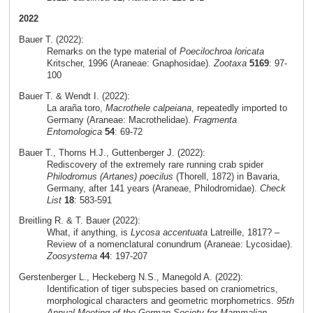
2022
Bauer T. (2022):
Remarks on the type material of
Poecilochroa loricata
Kritscher, 1996 (Araneae: Gnaphosidae).
Zootaxa
5169
: 97-
100
Bauer T. & Wendt I. (2022):
La araña toro,
Macrothele calpeiana
, repeatedly imported to
Germany (Araneae: Macrothelidae).
Fragmenta
Entomologica
54
: 69-72
Bauer T., Thorns H.J., Guttenberger J. (2022):
Rediscovery of the extremely rare running crab spider
Philodromus (Artanes) poecilus
(Thorell, 1872) in Bavaria,
Germany, after 141 years (Araneae, Philodromidae).
Check
List
18
: 583-591
Breitling R. & T. Bauer (2022):
What, if anything, is
Lycosa accentuata
Latreille, 1817? –
Review of a nomenclatural conundrum (Araneae: Lycosidae).
Zoosystema
44
: 197-207
Gerstenberger L., Heckeberg N.S., Manegold A. (2022):
Identification of tiger subspecies based on craniometrics,
morphological characters and geometric morphometrics.
95th
Annual Meeting of the German Society for Mammalian