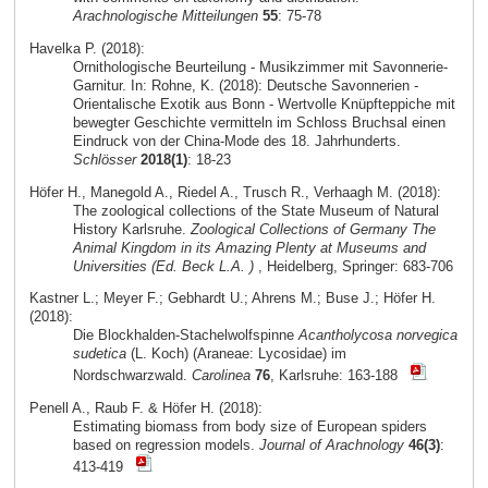
Arachnologische Mitteilungen
55
: 75-78
Havelka P. (2018):
Ornithologische Beurteilung - Musikzimmer mit Savonnerie-
Garnitur. In: Rohne, K. (2018): Deutsche Savonnerien -
Orientalische Exotik aus Bonn - Wertvolle Knüpfteppiche mit
bewegter Geschichte vermitteln im Schloss Bruchsal einen
Eindruck von der China-Mode des 18. Jahrhunderts.
Schlösser
2018(1)
: 18-23
Höfer H., Manegold A., Riedel A., Trusch R., Verhaagh M. (2018):
The zoological collections of the State Museum of Natural
History Karlsruhe.
Zoological Collections of Germany The
Animal Kingdom in its Amazing Plenty at Museums and
Universities (Ed. Beck L.A. )
, Heidelberg, Springer: 683-706
Kastner L.; Meyer F.; Gebhardt U.; Ahrens M.; Buse J.; Höfer H.
(2018):
Die Blockhalden-Stachelwolfspinne
Acantholycosa norvegica
sudetica
(L. Koch) (Araneae: Lycosidae) im
Nordschwarzwald.
Carolinea
76
, Karlsruhe: 163-188
Penell A., Raub F. & Höfer H. (2018):
Estimating biomass from body size of European spiders
based on regression models.
Journal of Arachnology
46(3)
:
413-419