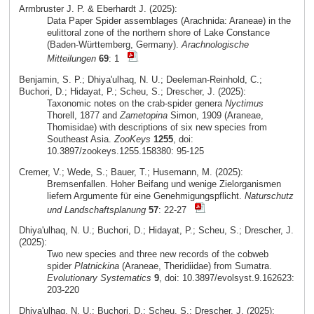
Armbruster J. P. & Eberhardt J. (2025):
Data Paper Spider assemblages (Arachnida: Araneae) in the
eulittoral zone of the northern shore of Lake Constance
(Baden-Württemberg, Germany).
Arachnologische
Mitteilungen
69
: 1
Benjamin, S. P.; Dhiya'ulhaq, N. U.; Deeleman-Reinhold, C.;
Buchori, D.; Hidayat, P.; Scheu, S.; Drescher, J. (2025):
Taxonomic notes on the crab-spider genera
Nyctimus
Thorell, 1877 and
Zametopina
Simon, 1909 (Araneae,
Thomisidae) with descriptions of six new species from
Southeast Asia.
ZooKeys
1255
, doi:
10.3897/zookeys.1255.158380: 95-125
Cremer, V.; Wede, S.; Bauer, T.; Husemann, M. (2025):
Bremsenfallen. Hoher Beifang und wenige Zielorganismen
liefern Argumente für eine Genehmigungspflicht.
Naturschutz
und Landschaftsplanung
57
: 22-27
Dhiya'ulhaq, N. U.; Buchori, D.; Hidayat, P.; Scheu, S.; Drescher, J.
(2025):
Two new species and three new records of the cobweb
spider
Platnickina
(Araneae, Theridiidae) from Sumatra.
Evolutionary Systematics
9
, doi: 10.3897/evolsyst.9.162623:
203-220
Dhiya'ulhaq, N. U.; Buchori, D.; Scheu, S.; Drescher, J. (2025):