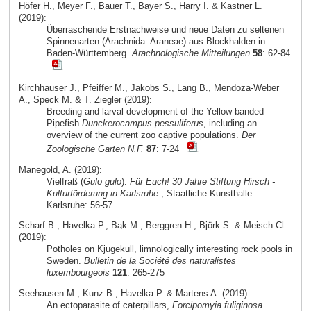
Höfer H., Meyer F., Bauer T., Bayer S., Harry I. & Kastner L.
(2019):
Überraschende Erstnachweise und neue Daten zu seltenen
Spinnenarten (Arachnida: Araneae) aus Blockhalden in
Baden-Württemberg.
Arachnologische Mitteilungen
58
: 62-84
Kirchhauser J., Pfeiffer M., Jakobs S., Lang B., Mendoza-Weber
A., Speck M. & T. Ziegler (2019):
Breeding and larval development of the Yellow-banded
Pipefish
Dunckerocampus pessuliferus
, including an
overview of the current zoo captive populations.
Der
Zoologische Garten N.F.
87
: 7-24
Manegold, A. (2019):
Vielfraß (
Gulo gulo
).
Für Euch! 30 Jahre Stiftung Hirsch -
Kulturförderung in Karlsruhe
, Staatliche Kunsthalle
Karlsruhe: 56-57
Scharf B., Havelka P., Bąk M., Berggren H., Björk S. & Meisch Cl.
(2019):
Potholes on Kjugekull, limnologically interesting rock pools in
Sweden.
Bulletin de la Société des naturalistes
luxembourgeois
121
: 265-275
Seehausen M., Kunz B., Havelka P. & Martens A. (2019):
An ectoparasite of caterpillars,
Forcipomyia fuliginosa