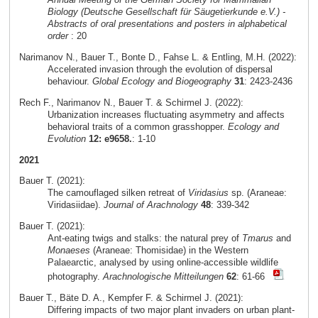
Biology (Deutsche Gesellschaft für Säugetierkunde e.V.) -
Abstracts of oral presentations and posters in alphabetical
order
: 20
Narimanov N., Bauer T., Bonte D., Fahse L. & Entling, M.H. (2022):
Accelerated invasion through the evolution of dispersal
behaviour.
Global Ecology and Biogeography
31
: 2423-2436
Rech F., Narimanov N., Bauer T. & Schirmel J. (2022):
Urbanization increases fluctuating asymmetry and affects
behavioral traits of a common grasshopper.
Ecology and
Evolution
12: e9658.
: 1-10
2021
Bauer T. (2021):
The camouflaged silken retreat of
Viridasius
sp. (Araneae:
Viridasiidae).
Journal of Arachnology
48
: 339-342
Bauer T. (2021):
Ant-eating twigs and stalks: the natural prey of
Tmarus
and
Monaeses
(Araneae: Thomisidae) in the Western
Palaearctic, analysed by using online-accessible wildlife
photography.
Arachnologische Mitteilungen
62
: 61-66
Bauer T., Bäte D. A., Kempfer F. & Schirmel J. (2021):
Differing impacts of two major plant invaders on urban plant-