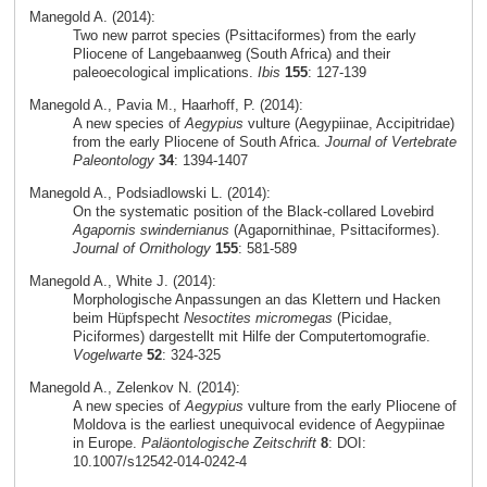
Manegold A. (2014):
Two new parrot species (Psittaciformes) from the early
Pliocene of Langebaanweg (South Africa) and their
paleoecological implications.
Ibis
155
: 127-139
Manegold A., Pavia M., Haarhoff, P. (2014):
A new species of
Aegypius
vulture (Aegypiinae, Accipitridae)
from the early Pliocene of South Africa.
Journal of Vertebrate
Paleontology
34
: 1394-1407
Manegold A., Podsiadlowski L. (2014):
On the systematic position of the Black-collared Lovebird
Agapornis swindernianus
(Agapornithinae, Psittaciformes).
Journal of Ornithology
155
: 581-589
Manegold A., White J. (2014):
Morphologische Anpassungen an das Klettern und Hacken
beim Hüpfspecht
Nesoctites micromegas
(Picidae,
Piciformes) dargestellt mit Hilfe der Computertomografie.
Vogelwarte
52
: 324-325
Manegold A., Zelenkov N. (2014):
A new species of
Aegypius
vulture from the early Pliocene of
Moldova is the earliest unequivocal evidence of Aegypiinae
in Europe.
Paläontologische Zeitschrift
8
: DOI:
10.1007/s12542-014-0242-4