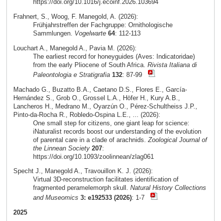
https://doi.org/10.1016/j.ecoinf.2026.103694
Frahnert, S., Woog, F. Manegold, A. (2026):
Frühjahrstreffen der Fachgruppe: Ornithologische
Sammlungen.
Vogelwarte
64
: 112-113
Louchart A., Manegold A., Pavia M. (2026):
The earliest record for honeyguides (Aves: Indicatoridae)
from the early Pliocene of South Africa.
Rivista Italiana di
Paleontologia e Stratigrafia
132
: 87-99
Machado G., Buzatto B.A., Caetano D.S., Flores E., García-
Hernández S., Grob O., Grossel L.A., Höfer H., Kury A.B.,
Lancheros H., Medrano M., Oyarzún O., Pérez-Schultheiss J.P.,
Pinto-da-Rocha R., Robledo-Ospina L.E., ... (2026):
One small step for citizens, one giant leap for science:
iNaturalist records boost our understanding of the evolution
of parental care in a clade of arachnids.
Zoological Journal of
the Linnean Society
207
:
https://doi.org/10.1093/zoolinnean/zlag061
Specht J., Manegold A., Travouillon K. J. (2026):
Virtual 3D-reconstruction facilitates identification of
fragmented peramelemorph skull.
Natural History Collections
and Museomics
3: e192533 (2026)
: 1-7
2025