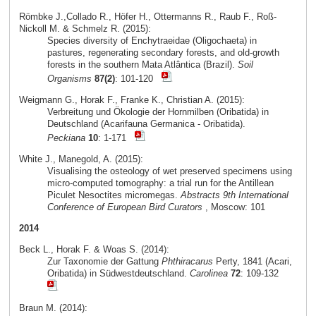
Römbke J.,Collado R., Höfer H., Ottermanns R., Raub F., Roß-
Nickoll M. & Schmelz R. (2015):
Species diversity of Enchytraeidae (Oligochaeta) in
pastures, regenerating secondary forests, and old-growth
forests in the southern Mata Atlântica (Brazil).
Soil
Organisms
87(2)
: 101-120
Weigmann G., Horak F., Franke K., Christian A. (2015):
Verbreitung und Ökologie der Hornmilben (Oribatida) in
Deutschland (Acarifauna Germanica - Oribatida).
Peckiana
10
: 1-171
White J., Manegold, A. (2015):
Visualising the osteology of wet preserved specimens using
micro-computed tomography: a trial run for the Antillean
Piculet Nesoctites micromegas.
Abstracts 9th International
Conference of European Bird Curators
, Moscow: 101
2014
Beck L., Horak F. & Woas S. (2014):
Zur Taxonomie der Gattung
Phthiracarus
Perty, 1841 (Acari,
Oribatida) in Südwestdeutschland.
Carolinea
72
: 109-132
Braun M. (2014):