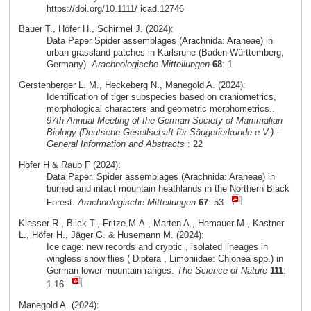
https://doi.org/10.1111/ icad.12746
Bauer T., Höfer H., Schirmel J. (2024):
Data Paper Spider assemblages (Arachnida: Araneae) in
urban grassland patches in Karlsruhe (Baden-Württemberg,
Germany).
Arachnologische Mitteilungen
68
: 1
Gerstenberger L. M., Heckeberg N., Manegold A. (2024):
Identification of tiger subspecies based on craniometrics,
morphological characters and geometric morphometrics..
97th Annual Meeting of the German Society of Mammalian
Biology (Deutsche Gesellschaft für Säugetierkunde e.V.) -
General Information and Abstracts
: 22
Höfer H & Raub F (2024):
Data Paper. Spider assemblages (Arachnida: Araneae) in
burned and intact mountain heathlands in the Northern Black
Forest.
Arachnologische Mitteilungen
67
: 53
Klesser R., Blick T., Fritze M.A., Marten A., Hemauer M., Kastner
L., Höfer H., Jäger G. & Husemann M. (2024):
Ice cage: new records and cryptic , isolated lineages in
wingless snow flies ( Diptera , Limoniidae: Chionea spp.) in
German lower mountain ranges.
The Science of Nature
111
:
1-16
Manegold A. (2024):