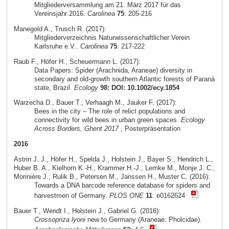
Mitgliederversammlung am 21. März 2017 für das
Vereinsjahr 2016.
Carolinea
75
: 205-216
Manegold A., Trusch R. (2017):
Mitgliederverzeichnis Naturwissenschaftlicher Verein
Karlsruhe e.V..
Carolinea
75
: 217-222
Raub F., Höfer H., Scheuermann L. (2017):
Data Papers: Spider (Arachnida, Araneae) diversity in
secondary and old-growth southern Atlantic forests of Paraná
state, Brazil.
Ecology
98: DOI: 10.1002/ecy.1854
Warzecha D., Bauer T., Verhaagh M., Jauker F. (2017):
Bees in the city – The role of relict populations and
connectivity for wild bees in urban green spaces.
Ecology
Across Borders, Ghent 2017
, Posterpräsentation
2016
Astrin J. J., Höfer H., Spelda J., Holstein J., Bayer S., Hendrich L.,
Huber B. A., Kielhorn K.-H., Krammer H.-J., Lemke M., Monje J. C.,
Morinière J., Rulik B., Petersen M., Janssen H., Muster C. (2016):
Towards a DNA barcode reference database for spiders and
harvestmen of Germany.
PLOS ONE
11
: e0162624
Bauer T., Wendt I., Holstein J., Gabriel G. (2016):
Crossopriza lyoni
new to Germany (Araneae: Pholcidae).