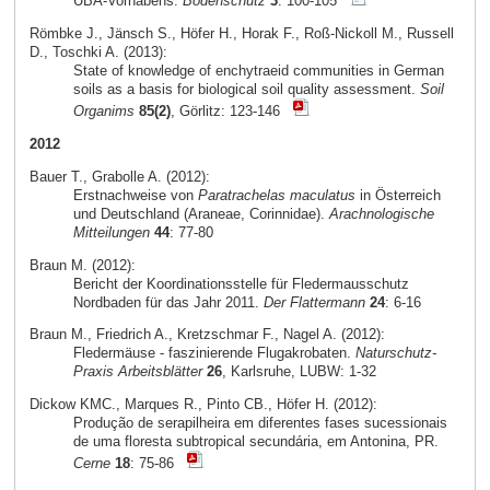
UBA-Vorhabens.
Bodenschutz
3
: 100-105
Römbke J., Jänsch S., Höfer H., Horak F., Roß-Nickoll M., Russell
D., Toschki A. (2013):
State of knowledge of enchytraeid communities in German
soils as a basis for biological soil quality assessment.
Soil
Organims
85(2)
, Görlitz: 123-146
2012
Bauer T., Grabolle A. (2012):
Erstnachweise von
Paratrachelas maculatus
in Österreich
und Deutschland (Araneae, Corinnidae).
Arachnologische
Mitteilungen
44
: 77-80
Braun M. (2012):
Bericht der Koordinationsstelle für Fledermausschutz
Nordbaden für das Jahr 2011.
Der Flattermann
24
: 6-16
Braun M., Friedrich A., Kretzschmar F., Nagel A. (2012):
Fledermäuse - faszinierende Flugakrobaten.
Naturschutz-
Praxis Arbeitsblätter
26
, Karlsruhe, LUBW: 1-32
Dickow KMC., Marques R., Pinto CB., Höfer H. (2012):
Produção de serapilheira em diferentes fases sucessionais
de uma floresta subtropical secundária, em Antonina, PR.
Cerne
18
: 75-86