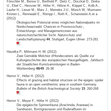
Förschler M., Bense U., Berthold P., Dietz C., Doczkal D., Dorka
U., Ebel C., Hessner W., Höfer H., Hölzer A., Köppel C., Kolb A.,
Laufer H., Lieser M., Marx J., Meineke J-U., Münch W., Murmann-
Kristen L., Rennwald E., Römpp I., Roth K., Schanowski A.et a
(2012):
Ökologisches Potenzial eines möglichen Nationalparks im
Nordschwarzwald. Chancen in Prozessschutz-,
Entwicklungs- und Managementzonen aus
naturschutzfachlicher Sicht.
Naturschutz und
Landschaftsplanung
44
, Stuttgart, Eugen Ulmer: 273-281
Havelka P., Mittmann H.-W. (2012):
Zwei Gemälde Melchior d'Hondecoeters als Quelle zur
Kulturgeschichte des europäischen Hausgeflügels.
Jahrbuch
der Staatlichen Kunstsammlungen in Baden-
Württemberg
48/49
: 26-38
Hemm V., Höfer H. (2012):
Effects of grazing and habitat structure on the epigeic spider
fauna in an open xerothermic area in southern Germany.
Bulletin of the British Arachnological Society
15
: 260-268
Hemm V., Meyer F., Höfer H. (2012):
Die epigäische Spinnenfauna (Arachnida, Araneae) in
Sandrasen, Borstgrasrasen und Ruderalfluren im