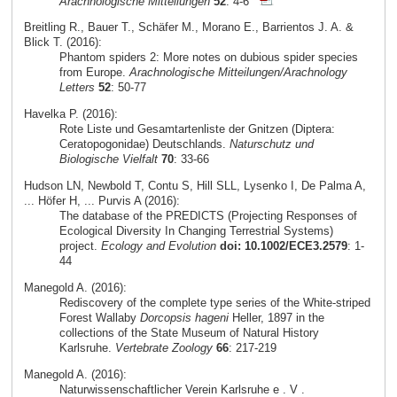
Arachnologische Mitteilungen
52
: 4-6
Breitling R., Bauer T., Schäfer M., Morano E., Barrientos J. A. &
Blick T. (2016):
Phantom spiders 2: More notes on dubious spider species
from Europe.
Arachnologische Mitteilungen/Arachnology
Letters
52
: 50-77
Havelka P. (2016):
Rote Liste und Gesamtartenliste der Gnitzen (Diptera:
Ceratopogonidae) Deutschlands.
Naturschutz und
Biologische Vielfalt
70
: 33-66
Hudson LN, Newbold T, Contu S, Hill SLL, Lysenko I, De Palma A,
... Höfer H, ... Purvis A (2016):
The database of the PREDICTS (Projecting Responses of
Ecological Diversity In Changing Terrestrial Systems)
project.
Ecology and Evolution
doi: 10.1002/ECE3.2579
: 1-
44
Manegold A. (2016):
Rediscovery of the complete type series of the White-striped
Forest Wallaby
Dorcopsis hageni
Heller, 1897 in the
collections of the State Museum of Natural History
Karlsruhe.
Vertebrate Zoology
66
: 217-219
Manegold A. (2016):
Naturwissenschaftlicher Verein Karlsruhe e . V .