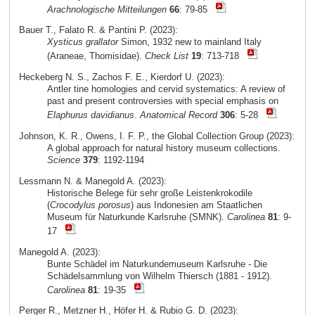
Arachnologische Mitteilungen
66
: 79-85
Bauer T., Falato R. & Pantini P. (2023):
Xysticus grallator
Simon, 1932 new to mainland Italy
(Araneae, Thomisidae).
Check List
19
: 713-718
Heckeberg N. S., Zachos F. E., Kierdorf U. (2023):
Antler tine homologies and cervid systematics: A review of
past and present controversies with special emphasis on
Elaphurus davidianus
.
Anatomical Record
306
: 5-28
Johnson, K. R., Owens, I. F. P., the Global Collection Group (2023):
A global approach for natural history museum collections.
Science
379
: 1192-1194
Lessmann N. & Manegold A. (2023):
Historische Belege für sehr große Leistenkrokodile
(
Crocodylus porosus
) aus Indonesien am Staatlichen
Museum für Naturkunde Karlsruhe (SMNK).
Carolinea
81
: 9-
17
Manegold A. (2023):
Bunte Schädel im Naturkundemuseum Karlsruhe - Die
Schädelsammlung von Wilhelm Thiersch (1881 - 1912).
Carolinea
81
: 19-35
Perger R., Metzner H., Höfer H. & Rubio G. D. (2023):