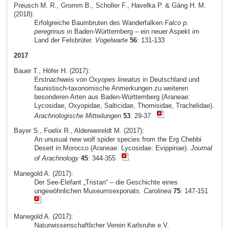
Preusch M. R., Gromm B., Scholler F., Havelka P. & Gäng H. M.
(2018):
Erfolgreiche Baumbruten des Wanderfalken
Falco p.
peregrinus
in Baden-Württemberg – ein neuer Aspekt im
Land der Felsbrüter.
Vogelwarte
56
: 131-133
2017
Bauer T., Höfer H. (2017):
Erstnachweis von
Oxyopes lineatus
in Deutschland und
faunistisch-taxonomische Anmerkungen zu weiteren
besonderen Arten aus Baden-Württemberg (Araneae:
Lycosidae, Oxyopidae, Salticidae, Thomisidae, Trachelidae).
Arachnologische Mitteilungen
53
: 29-37
Bayer S., Foelix R., Alderweireldt M. (2017):
An unusual new wolf spider species from the Erg Chebbi
Desert in Morocco (Araneae: Lycosidae: Evippinae).
Journal
of Arachnology
45
: 344-355
Manegold A. (2017):
Der See-Elefant „Tristan“ – die Geschichte eines
ungewöhnlichen Museumsexponats.
Carolinea
75
: 147-151
Manegold A. (2017):
Naturwissenschaftlicher Verein Karlsruhe e.V.