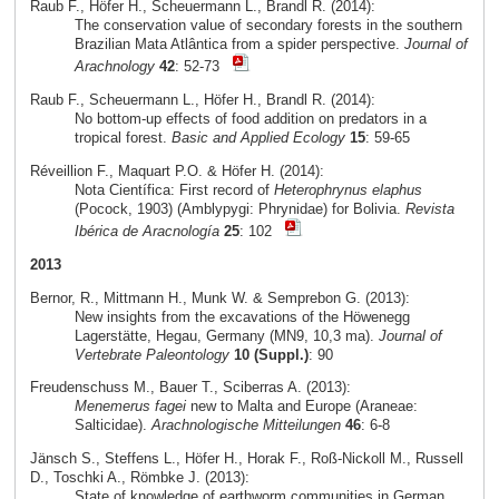
Raub F., Höfer H., Scheuermann L., Brandl R. (2014):
The conservation value of secondary forests in the southern
Brazilian Mata Atlântica from a spider perspective.
Journal of
Arachnology
42
: 52-73
Raub F., Scheuermann L., Höfer H., Brandl R. (2014):
No bottom-up effects of food addition on predators in a
tropical forest.
Basic and Applied Ecology
15
: 59-65
Réveillion F., Maquart P.O. & Höfer H. (2014):
Nota Científica: First record of
Heterophrynus elaphus
(Pocock, 1903) (Amblypygi: Phrynidae) for Bolivia.
Revista
Ibérica de Aracnología
25
: 102
2013
Bernor, R., Mittmann H., Munk W. & Semprebon G. (2013):
New insights from the excavations of the Höwenegg
Lagerstätte, Hegau, Germany (MN9, 10,3 ma).
Journal of
Vertebrate Paleontology
10 (Suppl.)
: 90
Freudenschuss M., Bauer T., Sciberras A. (2013):
Menemerus fagei
new to Malta and Europe (Araneae:
Salticidae).
Arachnologische Mitteilungen
46
: 6-8
Jänsch S., Steffens L., Höfer H., Horak F., Roß-Nickoll M., Russell
D., Toschki A., Römbke J. (2013):
State of knowledge of earthworm communities in German