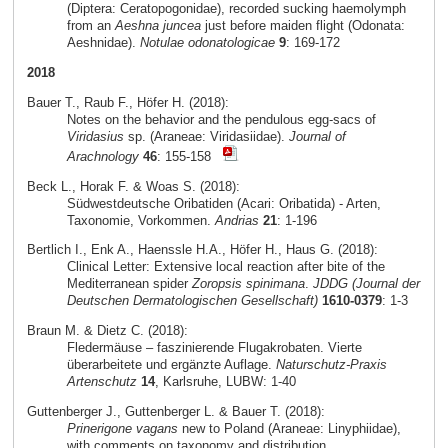
(Diptera: Ceratopogonidae), recorded sucking haemolymph
from an
Aeshna juncea
just before maiden flight (Odonata:
Aeshnidae).
Notulae odonatologicae
9
: 169-172
2018
Bauer T., Raub F., Höfer H. (2018):
Notes on the behavior and the pendulous egg-sacs of
Viridasius
sp. (Araneae: Viridasiidae).
Journal of
Arachnology
46
: 155-158
Beck L., Horak F. & Woas S. (2018):
Südwestdeutsche Oribatiden (Acari: Oribatida) - Arten,
Taxonomie, Vorkommen.
Andrias
21
: 1-196
Bertlich I., Enk A., Haenssle H.A., Höfer H., Haus G. (2018):
Clinical Letter: Extensive local reaction after bite of the
Mediterranean spider
Zoropsis spinimana
.
JDDG (Journal der
Deutschen Dermatologischen Gesellschaft)
1610-0379
: 1-3
Braun M. & Dietz C. (2018):
Fledermäuse – faszinierende Flugakrobaten. Vierte
überarbeitete und ergänzte Auflage.
Naturschutz-Praxis
Artenschutz
14
, Karlsruhe, LUBW: 1-40
Guttenberger J., Guttenberger L. & Bauer T. (2018):
Prinerigone vagans
new to Poland (Araneae: Linyphiidae),
with comments on taxonomy and distribution.