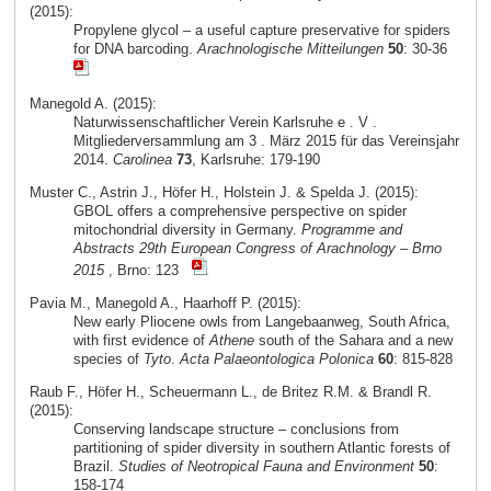
(2015):
Propylene glycol – a useful capture preservative for spiders
for DNA barcoding.
Arachnologische Mitteilungen
50
: 30-36
Manegold A. (2015):
Naturwissenschaftlicher Verein Karlsruhe e . V .
Mitgliederversammlung am 3 . März 2015 für das Vereinsjahr
2014.
Carolinea
73
, Karlsruhe: 179-190
Muster C., Astrin J., Höfer H., Holstein J. & Spelda J. (2015):
GBOL offers a comprehensive perspective on spider
mitochondrial diversity in Germany.
Programme and
Abstracts 29th European Congress of Arachnology – Brno
2015
, Brno: 123
Pavia M., Manegold A., Haarhoff P. (2015):
New early Pliocene owls from Langebaanweg, South Africa,
with first evidence of
Athene
south of the Sahara and a new
species of
Tyto
.
Acta Palaeontologica Polonica
60
: 815-828
Raub F., Höfer H., Scheuermann L., de Britez R.M. & Brandl R.
(2015):
Conserving landscape structure – conclusions from
partitioning of spider diversity in southern Atlantic forests of
Brazil.
Studies of Neotropical Fauna and Environment
50
:
158-174