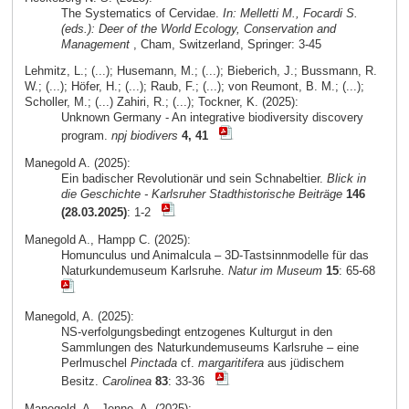
The Systematics of Cervidae.
In: Melletti M., Focardi S.
(eds.): Deer of the World Ecology, Conservation and
Management
, Cham, Switzerland, Springer: 3-45
Lehmitz, L.; (...); Husemann, M.; (...); Bieberich, J.; Bussmann, R.
W.; (...); Höfer, H.; (...); Raub, F.; (...); von Reumont, B. M.; (...);
Scholler, M.; (...) Zahiri, R.; (...); Tockner, K. (2025):
Unknown Germany - An integrative biodiversity discovery
program.
npj biodivers
4, 41
Manegold A. (2025):
Ein badischer Revolutionär und sein Schnabeltier.
Blick in
die Geschichte - Karlsruher Stadthistorische Beiträge
146
(28.03.2025)
: 1-2
Manegold A., Hampp C. (2025):
Homunculus und Animalcula – 3D-Tastsinnmodelle für das
Naturkundemuseum Karlsruhe.
Natur im Museum
15
: 65-68
Manegold, A. (2025):
NS-verfolgungsbedingt entzogenes Kulturgut in den
Sammlungen des Naturkundemuseums Karlsruhe – eine
Perlmuschel
Pinctada
cf.
margaritifera
aus jüdischem
Besitz.
Carolinea
83
: 33-36
Manegold, A., Jenne, A. (2025):