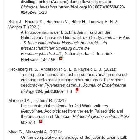
dwelling spiders (Araneae) during flowering season.
Biological Invasions
https://doi.org/10.1007/s10530-020-
02452-w
: 1-13
Buse J., Hadulla K., Hartmann V., Höfer H., Ludewig H.-H. &
Wagner T. (2021):
Arthropodenfauna der Blockhalden im und um den
Nationalpark Hunsrück-Hochwald.
In: Die Dynamik im Fokus
- 5 Jahre Nationalpark Hunsrück-Hochwald - ein
wissenschaftlicher Streifzug durch die
Forschungslandschaft
, Nationalparkamt Hunsrück-
Hochwald: 149-156
Heckeberg N. S., Anderson P. S. L. & Rayfield E. J. (2021):
Testing the influence of crushing surface variation on seed-
cracking performance among beak morphs of the African
seedcracker
Pyrenestes ostrinus
.
Journal of Experimental
Biology
224, jeb230607
: 1-8
Manegold A., Hutterer R. (2021):
First substantial evidence for Old World vultures
(Aegypiinae, Accipitridae) from the early Palaeolithic and
Iberomaurusian of Morocco.
Paläontologische Zeitschrift
95
:
503-514
Mayr G., Manegold A. (2021):
On the comparative morphology of the juvenile avian skull: