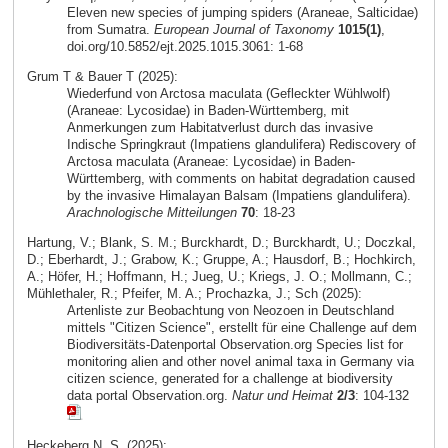
Eleven new species of jumping spiders (Araneae, Salticidae)
from Sumatra.
European Journal of Taxonomy
1015(1)
,
doi.org/10.5852/ejt.2025.1015.3061: 1-68
Grum T & Bauer T (2025):
Wiederfund von Arctosa maculata (Gefleckter Wühlwolf)
(Araneae: Lycosidae) in Baden-Württemberg, mit
Anmerkungen zum Habitatverlust durch das invasive
Indische Springkraut (Impatiens glandulifera) Rediscovery of
Arctosa maculata (Araneae: Lycosidae) in Baden-
Württemberg, with comments on habitat degradation caused
by the invasive Himalayan Balsam (Impatiens glandulifera).
Arachnologische Mitteilungen
70
: 18-23
Hartung, V.; Blank, S. M.; Burckhardt, D.; Burckhardt, U.; Doczkal,
D.; Eberhardt, J.; Grabow, K.; Gruppe, A.; Hausdorf, B.; Hochkirch,
A.; Höfer, H.; Hoffmann, H.; Jueg, U.; Kriegs, J. O.; Mollmann, C.;
Mühlethaler, R.; Pfeifer, M. A.; Prochazka, J.; Sch (2025):
Artenliste zur Beobachtung von Neozoen in Deutschland
mittels "Citizen Science", erstellt für eine Challenge auf dem
Biodiversitäts-Datenportal Observation.org Species list for
monitoring alien and other novel animal taxa in Germany via
citizen science, generated for a challenge at biodiversity
data portal Observation.org.
Natur und Heimat
2/3
: 104-132
Heckeberg N. S. (2025):