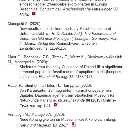
eingeschleppter Zwerggeißelskorpionarten in Europa
(Arachnida: Schizomida).
Arachnologische Mitteilungen
60
:
50-54
Manegold A. (2020):
New results on birds from the Early Pleistocene site of
Untermassfeld.
In: R.-D. Kahlke (ed.). The Pleistocene of
Untermassfeld near Meiningen (Thüringen, Germany), Part
4
, Mainz, Verlag des Römisch-Germanischen
Zentralmuseums: 1159-1167
Mayr G., Bochenski Z.B., Tomek T., Wertz K., Bienkowska-Wasiluk
M., Manegold A. (2020):
Skeletons from the early Oligocene of Poland fill a significant
temporal gap in the fossil record of upupiform birds (hoopoes
and allies).
Historical Biology
32
: 1163-1175
Raub, F.; Stierhof, T.; Höfer, H.; Hampp C. (2020):
Von Karteikarten zu integrierten Informationssystemen:
Digitales Datenmanagement am Staatlichen Museum für
Naturkunde Karlsruhe.
Museumskunde
84 (2019) Online-
Erweiterung
: 1-11
Verhaagh M., Manegold A. (2020):
Neue Abhängigkeiten im Museum - die Alkoholsammlung.
Natur und Museum
10
: 23-27