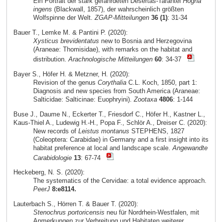
Ein Portrait der stark gefährdeten Desertas-Tarantel
Hogna
ingens
(Blackwall, 1857), der wahrscheinlich größten
Wolfspinne der Welt.
ZGAP-Mitteilungen
36 (1)
: 31-34
Bauer T., Lemke M. & Pantini P. (2020):
Xysticus brevidentatus
new to Bosnia and Herzegovina
(Araneae: Thomisidae), with remarks on the habitat and
distribution.
Arachnologische Mitteilungen
60
: 34-37
Bayer S., Höfer H. & Metzner, H. (2020):
Revision of the genus
Corythalia
C.L. Koch, 1850, part 1:
Diagnosis and new species from South America (Araneae:
Salticidae: Salticinae: Euophryini).
Zootaxa
4806
: 1-144
Buse J., Daume N., Eckerter T., Friesdorf C., Höfer H., Kastner L.,
Kaus-Thiel A., Ludewig H.-H., Popa F., Schlör A., Dreiser C. (2020):
New records of
Leistus montanus
STEPHENS, 1827
(Coleoptera: Carabidae) in Germany and a first insight into its
habitat preference at local and landscape scale.
Angewandte
Carabidologie
13
: 67-74
Heckeberg, N. S. (2020):
The systematics of the Cervidae: a total evidence approach.
PeerJ
8:e8114.
Lauterbach S., Hörren T. & Bauer T. (2020):
Stenochrus portoricensis
neu für Nordrhein-Westfalen, mit
Anmerkungen zur Verbreitung und Habitaten weiterer