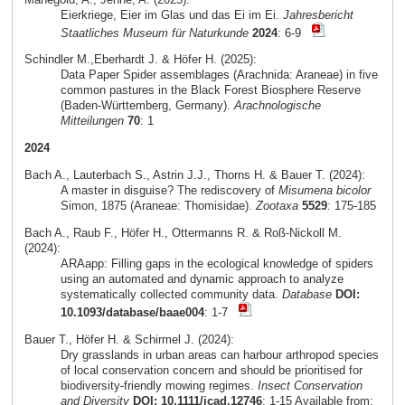
Eierkriege, Eier im Glas und das Ei im Ei.
Jahresbericht
Staatliches Museum für Naturkunde
2024
: 6-9
Schindler M.,Eberhardt J. & Höfer H. (2025):
Data Paper Spider assemblages (Arachnida: Araneae) in five
common pastures in the Black Forest Biosphere Reserve
(Baden-Württemberg, Germany).
Arachnologische
Mitteilungen
70
: 1
2024
Bach A., Lauterbach S., Astrin J.J., Thorns H. & Bauer T. (2024):
A master in disguise? The rediscovery of
Misumena bicolor
Simon, 1875 (Araneae: Thomisidae).
Zootaxa
5529
: 175-185
Bach A., Raub F., Höfer H., Ottermanns R. & Roß-Nickoll M.
(2024):
ARAapp: Filling gaps in the ecological knowledge of spiders
using an automated and dynamic approach to analyze
systematically collected community data.
Database
DOI:
10.1093/database/baae004
: 1-7
Bauer T., Höfer H. & Schirmel J. (2024):
Dry grasslands in urban areas can harbour arthropod species
of local conservation concern and should be prioritised for
biodiversity-friendly mowing regimes.
Insect Conservation
and Diversity
DOI: 10.1111/icad.12746
: 1-15 Available from: