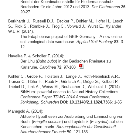
Bericht der Koordinationsstelle für Fledermausschutz
Nordbaden für die Jahre 2012 und 2013.
Der Flattermann
26
:
20-27
Burkhardt U., Russell D.J., Decker P., Döhler M., Höfer H., Lesch
S., Rick S., Römbke J., Trog C., Vorwald J., Wurst E., Xylander
W.E.R. (2014):
The Edaphobase project of GBIF-Germany—A new online
soil-zoological data warehouse.
Applied Soil Ecology
83
: 3-
12
Havelka P. & Scholler F. (2014):
Der Uhu (
Bubo bubo
) in der Badischen Rheinaue zu
Karlsruhe.
Carolinea
72
: 97-108
Köhler C., Grobe P., Holstein J., Lange J., Roth-Nebelsick A.R.,
Traiser C., Höfer H., Raub F., Güntsch A., Dröge G., Kelbert P.,
Triebel D., Link A., Weiss M., Neubacher D., Weibulat T. (2014):
BiNHum: powerful access to Natural History Collections.
Conference Paper TDWG 2014 Annual Conference,
Jönköping, Schweden
DOI: 10.13140/2.1.1824.7366
: 1-35
Manegold A. (2014):
Aktuelle Hypothesen zur Ausbreitung und Einnischung von
Buch- (
Fringilla coelebs
) und Teydefink (
F. teydea
) auf den
Kanarischen Inseln.
Sitzungsberichte der Gesellschaft
Naturforschender Freunde
50
: 121-135