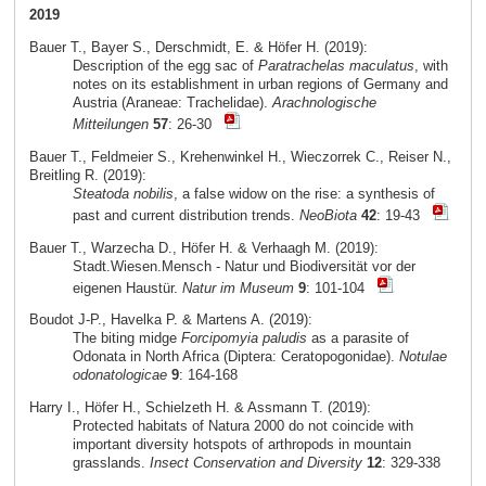
2019
Bauer T., Bayer S., Derschmidt, E. & Höfer H. (2019):
Description of the egg sac of
Paratrachelas maculatus
, with
notes on its establishment in urban regions of Germany and
Austria (Araneae: Trachelidae).
Arachnologische
Mitteilungen
57
: 26-30
Bauer T., Feldmeier S., Krehenwinkel H., Wieczorrek C., Reiser N.,
Breitling R. (2019):
Steatoda nobilis
, a false widow on the rise: a synthesis of
past and current distribution trends.
NeoBiota
42
: 19-43
Bauer T., Warzecha D., Höfer H. & Verhaagh M. (2019):
Stadt.Wiesen.Mensch - Natur und Biodiversität vor der
eigenen Haustür.
Natur im Museum
9
: 101-104
Boudot J-P., Havelka P. & Martens A. (2019):
The biting midge
Forcipomyia paludis
as a parasite of
Odonata in North Africa (Diptera: Ceratopogonidae).
Notulae
odonatologicae
9
: 164-168
Harry I., Höfer H., Schielzeth H. & Assmann T. (2019):
Protected habitats of Natura 2000 do not coincide with
important diversity hotspots of arthropods in mountain
grasslands.
Insect Conservation and Diversity
12
: 329-338