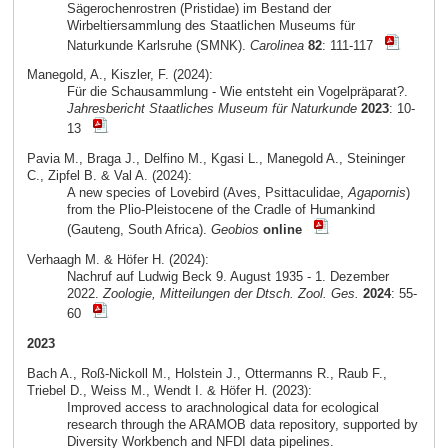
Sägerochenrostren (Pristidae) im Bestand der
Wirbeltiersammlung des Staatlichen Museums für
Naturkunde Karlsruhe (SMNK).
Carolinea
82
: 111-117
Manegold, A., Kiszler, F. (2024):
Für die Schausammlung - Wie entsteht ein Vogelpräparat?.
Jahresbericht Staatliches Museum für Naturkunde
2023
: 10-
13
Pavia M., Braga J., Delfino M., Kgasi L., Manegold A., Steininger
C., Zipfel B. & Val A. (2024):
A new species of Lovebird (Aves, Psittaculidae,
Agapornis
)
from the Plio-Pleistocene of the Cradle of Humankind
(Gauteng, South Africa).
Geobios
online
Verhaagh M. & Höfer H. (2024):
Nachruf auf Ludwig Beck 9. August 1935 - 1. Dezember
2022.
Zoologie, Mitteilungen der Dtsch. Zool. Ges.
2024
: 55-
60
2023
Bach A., Roß-Nickoll M., Holstein J., Ottermanns R., Raub F.,
Triebel D., Weiss M., Wendt I. & Höfer H. (2023):
Improved access to arachnological data for ecological
research through the ARAMOB data repository, supported by
Diversity Workbench and NFDI data pipelines.