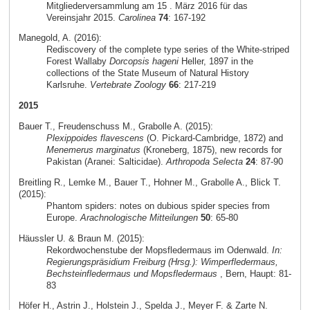
Mitgliederversammlung am 15 . März 2016 für das
Vereinsjahr 2015.
Carolinea
74
: 167-192
Manegold, A. (2016):
Rediscovery of the complete type series of the White-striped
Forest Wallaby
Dorcopsis hageni
Heller, 1897 in the
collections of the State Museum of Natural History
Karlsruhe.
Vertebrate Zoology
66
: 217-219
2015
Bauer T., Freudenschuss M., Grabolle A. (2015):
Plexippoides flavescens
(O. Pickard-Cambridge, 1872) and
Menemerus marginatus
(Kroneberg, 1875), new records for
Pakistan (Aranei: Salticidae).
Arthropoda Selecta
24
: 87-90
Breitling R., Lemke M., Bauer T., Hohner M., Grabolle A., Blick T.
(2015):
Phantom spiders: notes on dubious spider species from
Europe.
Arachnologische Mitteilungen
50
: 65-80
Häussler U. & Braun M. (2015):
Rekordwochenstube der Mopsfledermaus im Odenwald.
In:
Regierungspräsidium Freiburg (Hrsg.): Wimperfledermaus,
Bechsteinfledermaus und Mopsfledermaus
, Bern, Haupt: 81-
83
Höfer H., Astrin J., Holstein J., Spelda J., Meyer F. & Zarte N.