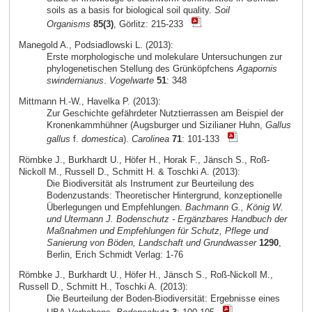
soils as a basis for biological soil quality.
Soil
Organisms
85(3)
, Görlitz: 215-233
Manegold A., Podsiadlowski L. (2013):
Erste morphologische und molekulare Untersuchungen zur
phylogenetischen Stellung des Grünköpfchens
Agapornis
swindernianus
.
Vogelwarte
51
: 348
Mittmann H.-W., Havelka P. (2013):
Zur Geschichte gefährdeter Nutztierrassen am Beispiel der
Kronenkammhühner (Augsburger und Sizilianer Huhn,
Gallus
gallus
f.
domestica
).
Carolinea
71
: 101-133
Römbke J., Burkhardt U., Höfer H., Horak F., Jänsch S., Roß-
Nickoll M., Russell D., Schmitt H. & Toschki A. (2013):
Die Biodiversität als Instrument zur Beurteilung des
Bodenzustands: Theoretischer Hintergrund, konzeptionelle
Überlegungen und Empfehlungen.
Bachmann G., König W.
und Utermann J. Bodenschutz - Ergänzbares Handbuch der
Maßnahmen und Empfehlungen für Schutz, Pflege und
Sanierung von Böden, Landschaft und Grundwasser
1290
,
Berlin, Erich Schmidt Verlag: 1-76
Römbke J., Burkhardt U., Höfer H., Jänsch S., Roß-Nickoll M.,
Russell D., Schmitt H., Toschki A. (2013):
Die Beurteilung der Boden-Biodiversität: Ergebnisse eines