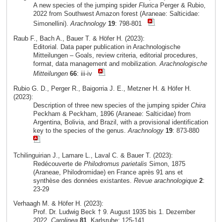
A new species of the jumping spider
Flurica
Perger & Rubio,
2022 from Southwest Amazon forest (Araneae: Salticidae:
Simonellini).
Arachnology
19
: 798-801
Raub F., Bach A., Bauer T. & Höfer H. (2023):
Editorial. Data paper publication in Arachnologische
Mitteilungen – Goals, review criteria, editorial procedures,
format, data management and mobilization.
Arachnologische
Mitteilungen
66
: iii-iv
Rubio G. D., Perger R., Baigorria J. E., Metzner H. & Höfer H.
(2023):
Description of three new species of the jumping spider
Chira
Peckham & Peckham, 1896 (Araneae: Salticidae) from
Argentina, Bolivia, and Brazil, with a provisional identification
key to the species of the genus.
Arachnology
19
: 873-880
Tchilinguirian J., Lamare L., Laval C. & Bauer T. (2023):
Redécouverte de
Philodromus parietalis
Simon, 1875
(Araneae, Philodromidae) en France après 91 ans et
synthèse des données existantes.
Revue arachnologique
2
:
23-29
Verhaagh M. & Höfer H. (2023):
Prof. Dr. Ludwig Beck † 9. August 1935 bis 1. Dezember
2022.
Carolinea
81
, Karlsruhe: 125-141