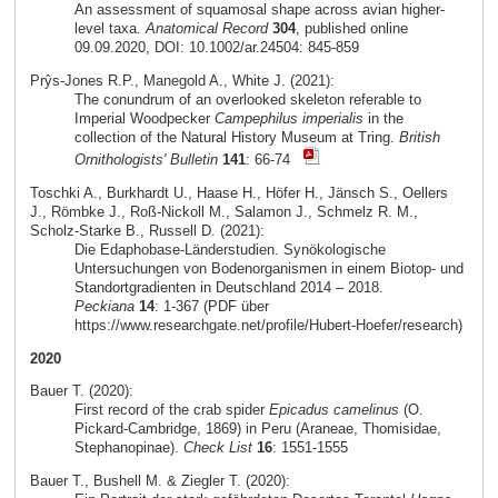
An assessment of squamosal shape across avian higher-
level taxa.
Anatomical Record
304
, published online
09.09.2020, DOI: 10.1002/ar.24504: 845-859
Prŷs-Jones R.P., Manegold A., White J. (2021):
The conundrum of an overlooked skeleton referable to
Imperial Woodpecker
Campephilus imperialis
in the
collection of the Natural History Museum at Tring.
British
Ornithologists' Bulletin
141
: 66-74
Toschki A., Burkhardt U., Haase H., Höfer H., Jänsch S., Oellers
J., Römbke J., Roß-Nickoll M., Salamon J., Schmelz R. M.,
Scholz-Starke B., Russell D. (2021):
Die Edaphobase-Länderstudien. Synökologische
Untersuchungen von Bodenorganismen in einem Biotop- und
Standortgradienten in Deutschland 2014 – 2018.
Peckiana
14
: 1-367 (PDF über
https://www.researchgate.net/profile/Hubert-Hoefer/research)
2020
Bauer T. (2020):
First record of the crab spider
Epicadus camelinus
(O.
Pickard-Cambridge, 1869) in Peru (Araneae, Thomisidae,
Stephanopinae).
Check List
16
: 1551-1555
Bauer T., Bushell M. & Ziegler T. (2020):