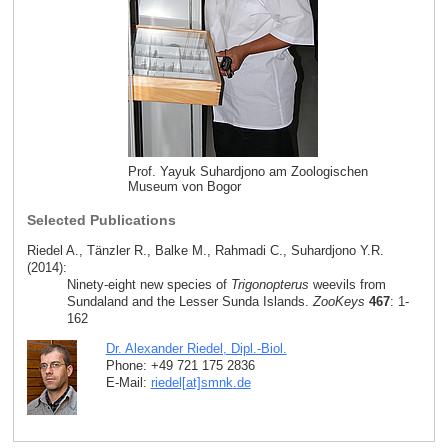
Prof. Yayuk Suhardjono am Zoologischen
Museum von Bogor
Selected Publications
Riedel A., Tänzler R., Balke M., Rahmadi C., Suhardjono Y.R.
(2014):
Ninety-eight new species of
Trigonopterus
weevils from
Sundaland and the Lesser Sunda Islands.
ZooKeys
467
: 1-
162
Dr. Alexander Riedel, Dipl.-Biol.
Phone: +49 721 175 2836
E-Mail:
riedel[at]smnk
.
de