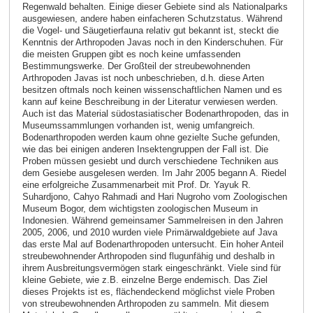
Regenwald behalten. Einige dieser Gebiete sind als Nationalparks
ausgewiesen, andere haben einfacheren Schutzstatus. Während
die Vogel- und Säugetierfauna relativ gut bekannt ist, steckt die
Kenntnis der Arthropoden Javas noch in den Kinderschuhen. Für
die meisten Gruppen gibt es noch keine umfassenden
Bestimmungswerke. Der Großteil der streubewohnenden
Arthropoden Javas ist noch unbeschrieben, d.h. diese Arten
besitzen oftmals noch keinen wissenschaftlichen Namen und es
kann auf keine Beschreibung in der Literatur verwiesen werden.
Auch ist das Material südostasiatischer Bodenarthropoden, das in
Museumssammlungen vorhanden ist, wenig umfangreich.
Bodenarthropoden werden kaum ohne gezielte Suche gefunden,
wie das bei einigen anderen Insektengruppen der Fall ist. Die
Proben müssen gesiebt und durch verschiedene Techniken aus
dem Gesiebe ausgelesen werden. Im Jahr 2005 begann A. Riedel
eine erfolgreiche Zusammenarbeit mit Prof. Dr. Yayuk R.
Suhardjono, Cahyo Rahmadi and Hari Nugroho vom Zoologischen
Museum Bogor, dem wichtigsten zoologischen Museum in
Indonesien. Während gemeinsamer Sammelreisen in den Jahren
2005, 2006, und 2010 wurden viele Primärwaldgebiete auf Java
das erste Mal auf Bodenarthropoden untersucht. Ein hoher Anteil
streubewohnender Arthropoden sind flugunfähig und deshalb in
ihrem Ausbreitungsvermögen stark eingeschränkt. Viele sind für
kleine Gebiete, wie z.B. einzelne Berge endemisch. Das Ziel
dieses Projekts ist es, flächendeckend möglichst viele Proben
von streubewohnenden Arthropoden zu sammeln. Mit diesem