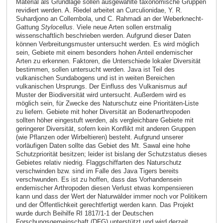
Material als Grundlage sollen ausgewählte taxonomische Gruppen
revidiert werden. A. Riedel arbeitet an Curculionidae, Y. R.
Suhardjono an Collembola, und C. Rahmadi an der Weberknecht-
Gattung
Stylocellus
. Viele neue Arten sollen erstmalig
wissenschaftlich beschrieben werden. Aufgrund dieser Daten
können Verbreitungsmuster untersucht werden. Es wird möglich
sein, Gebiete mit einem besonders hohen Anteil endemischer
Arten zu erkennen. Faktoren, die Unterschiede lokaler Diversität
bestimmen, sollen untersucht werden. Java ist Teil des
vulkanischen Sundabogens und ist in weiten Bereichen
vulkanischen Ursprungs. Der Einfluss des Vulkanismus auf
Muster der Biodiversität wird untersucht. Außerdem wird es
möglich sein, für Zwecke des Naturschutz eine Prioritäten-Liste
zu liefern. Gebiete mit hoher Diversität an Bodenarthropoden
sollten höher eingestuft werden, als vergleichbare Gebiete mit
geringerer Diversität, sofern kein Konflikt mit anderen Gruppen
(wie Pflanzen oder Wirbeltieren) besteht. Aufgrund unserer
vorläufigen Daten sollte das Gebiet des Mt. Sawal eine hohe
Schutzpriorität besitzen; leider ist bislang der Schutzstatus dieses
Gebietes relativ niedrig. Flaggschiffarten des Naturschutz
verschwinden bzw. sind im Falle des Java Tigers bereits
verschwunden. Es ist zu hoffen, dass das Vorhandensein
endemischer Arthropoden diesen Verlust etwas kompensieren
kann und dass der Wert der Naturwälder immer noch vor Politikern
und der Öffentlichkeit gerechtfertigt werden kann. Das Projekt
wurde durch Beihilfe RI 1817/1-1 der Deutschen
Forschungsgemeinschaft (DFG) unterstützt und wird derzeit