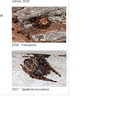
Jahres 2019
er
2018 - Fettspinne
2017 - Spaltenkreuzspinne