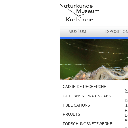
MUSÉUM
EXPOSITIO
CADRE DE RECHERCHE
S
GUTE WISS. PRAXIS / ABS
D
PUBLICATIONS
d
R
PROJETS
E
e
FORSCHUNGSNETZWERKE