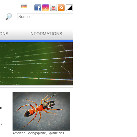
IONS
INFORMATIONS
on
t
Ameisen-Springspinne, Spinne des