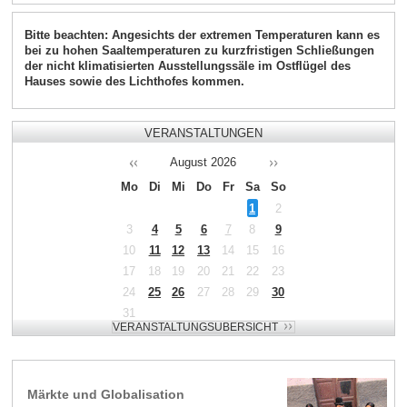
Bitte beachten: Angesichts der extremen Temperaturen kann es
bei zu hohen Saaltemperaturen zu kurzfristigen Schließungen
der nicht klimatisierten Ausstellungssäle im Ostflügel des
Hauses sowie des Lichthofes kommen.
VERANSTALTUNGEN
August
2026
Mo
Di
Mi
Do
Fr
Sa
So
1
2
3
4
5
6
7
8
9
10
11
12
13
14
15
16
17
18
19
20
21
22
23
24
25
26
27
28
29
30
31
Märkte und Globalisation